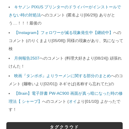
キヤノン PIXUS プリンターのドライバーがインストールで
きない時の対処法
へのコメント (匿名より[06/29]) ありがと
う....！！！最後の
【Instagram】フォロワーが減る現象発生中【継続中】
への
コメント (のりくまより[05/08]) 同様の現象があり、気になって
検
月例報告2507
へのコメント (料理大好きより[08/24]) 頑張れ
けんた！
映画『タンポポ』よりラーメンに関する部分のまとめ
へのコ
メント (麺喰いより[02/01]) ネギそば(名称すら忘れてた)の
【Brain】電子辞書 PW-AC900 画面が真っ暗になった時の修
理法【 シャープ】
へのコメント (
オイ
より[01/10]) よかったで
す！
タグクラウド