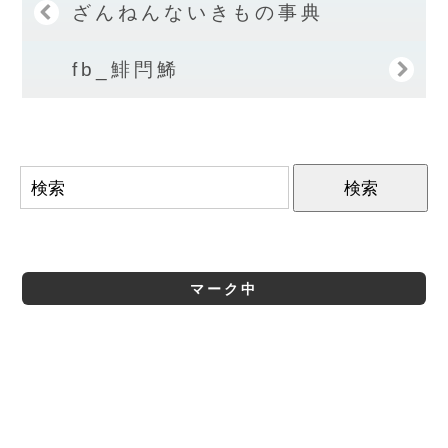
ざんねんないきもの事典
fb_鯡閂鯑
マーク中