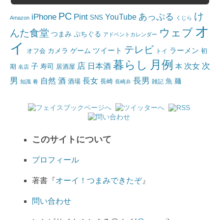
PC
け
iPhone
Pint
あっぷる
YouTube
SNS
Amazon
くじら
オ
ウェブ
んた食堂
つまみ
ぷちぐる
アドベントカレンダー
イ
テレビ
ツイート
ラーメン
カメラ
ゲーム
オフ会
トイ
初
月例
暮らし
店
日本酒
次女
次
子
寿司
本
居酒屋
期
名店
男
自然
長女
長男
酒
酒場
魚
麺
長崎
雑記
知識
肴
長崎弁
このサイトについて
プロフィール
著書『
オーイ！つまみできたぞ
』
問い合わせ