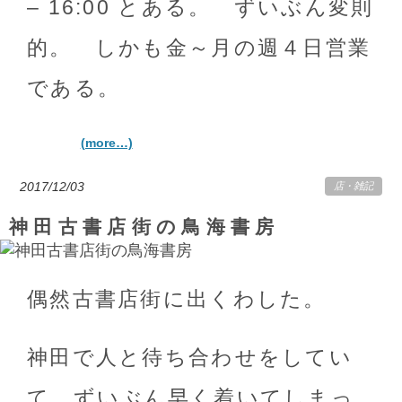
– 16:00 とある。 ずいぶん変則
的。 しかも金～月の週４日営業
である。
(more…)
2017/12/03
店
・
雑記
神田古書店街の鳥海書房
偶然古書店街に出くわした。
神田で人と待ち合わせをしてい
て、ずいぶん早く着いてしまっ