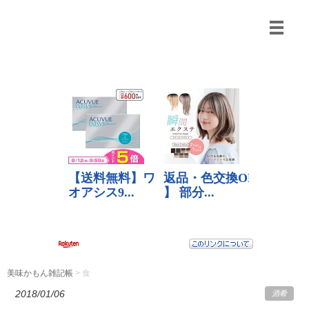
美味かもん雑記帳
>
食
2018/01/06
酒肴