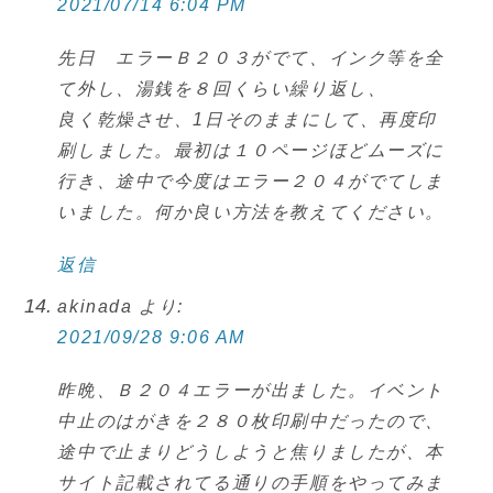
2021/07/14 6:04 PM
先日 エラーＢ２０３がでて、インク等を全
て外し、湯銭を８回くらい繰り返し、
良く乾燥させ、1日そのままにして、再度印
刷しました。最初は１０ページほどムーズに
行き、途中で今度はエラー２０４がでてしま
いました。何か良い方法を教えてください。
返信
akinada
より:
2021/09/28 9:06 AM
昨晩、Ｂ２０４エラーが出ました。イベント
中止のはがきを２８０枚印刷中だったので、
途中で止まりどうしようと焦りましたが、本
サイト記載されてる通りの手順をやってみま