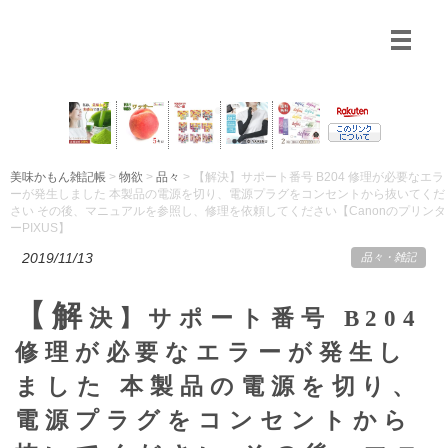
美味かもん雑記帳
>
物欲
>
品々
> 【解決】サポート番号 B204 修理が必要なエラ
ーが発生しました 本製品の電源を切り、電源プラグをコンセントから抜いてくだ
さい その後、マニュアルを参照し、修理を依頼してください【Canonのプリンタ
ーPIXUS】
2019/11/13
品々
・
雑記
【解
決】サポート番号 B204
修理が必要なエラーが発生し
ました 本製品の電源を切り、
電源プラグをコンセントから