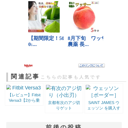
関連記事
こちらの記事も人気です
【レビュー】Fitbit
Versa3【2から乗
京都有次のアジ切
SAINT JAMES ウ
り換え】
りゲット
ェッソン を購入す
る際の注意点
前後の投稿