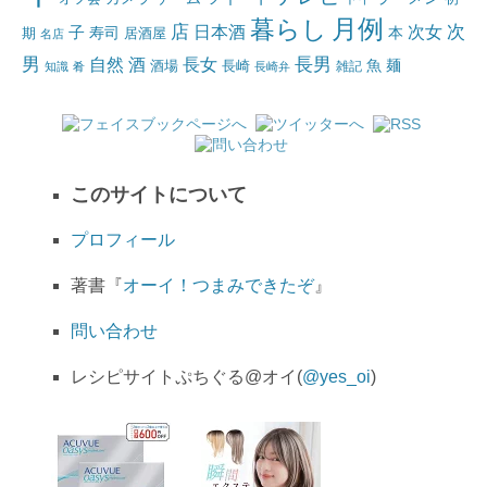
月例
暮らし
店
日本酒
次女
次
子
寿司
本
居酒屋
期
名店
男
自然
長女
長男
酒
酒場
魚
麺
長崎
雑記
知識
肴
長崎弁
このサイトについて
プロフィール
著書『
オーイ！つまみできたぞ
』
問い合わせ
レシピサイトぷちぐる@オイ(
@yes_oi
)