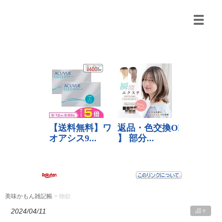
美味かもん雑記帳
>
物欲
2024/04/11
品々