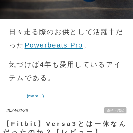
日々走る際のお供として活躍中だ
った
Powerbeats Pro
。
気づけば4年も愛用しているアイ
テムである。
(more…)
2024/02/26
品々
・
雑記
【Fitbit】Versa3とは一体なん
だったのか？【レビュー】