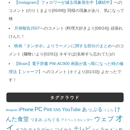
【Instagram】フォロワーが減る現象発生中【継続中】
への
コメント (のりくまより[05/08]) 同様の現象があり、気になって
検
月例報告2507
へのコメント (料理大好きより[08/24]) 頑張れ
けんた！
映画『タンポポ』よりラーメンに関する部分のまとめ
へのコ
メント (麺喰いより[02/01]) ネギそば(名称すら忘れてた)の
【Brain】電子辞書 PW-AC900 画面が真っ暗になった時の修
理法【 シャープ】
へのコメント (
オイ
より[01/10]) よかったで
す！
タグクラウド
PC
け
iPhone
Pint
あっぷる
YouTube
SNS
Amazon
くじら
オ
ウェブ
んた食堂
つまみ
ぷちぐる
アドベントカレンダー
イ
テレビ
ツイート
ラーメン
カメラ
ゲーム
オフ会
トイ
初