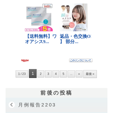
1
1 / 23
2
3
4
5
...
»
最後 »
前後の投稿
月例報告2203