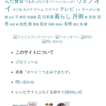
オ
ウェブ
んた食堂
つまみ
ぷちぐる
アドベントカレンダー
イ
テレビ
ツイート
ラーメン
カメラ
ゲーム
オフ会
トイ
初
月例
暮らし
店
日本酒
次女
次
子
寿司
本
居酒屋
期
名店
男
自然
長女
長男
酒
酒場
魚
麺
長崎
雑記
知識
肴
長崎弁
このサイトについて
プロフィール
著書『
オーイ！つまみできたぞ
』
問い合わせ
レシピサイトぷちぐる@オイ(
@yes_oi
)