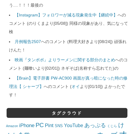
う....！！！最後の
【Instagram】フォロワーが減る現象発生中【継続中】
への
コメント (のりくまより[05/08]) 同様の現象があり、気になって
検
月例報告2507
へのコメント (料理大好きより[08/24]) 頑張れ
けんた！
映画『タンポポ』よりラーメンに関する部分のまとめ
へのコ
メント (麺喰いより[02/01]) ネギそば(名称すら忘れてた)の
【Brain】電子辞書 PW-AC900 画面が真っ暗になった時の修
理法【 シャープ】
へのコメント (
オイ
より[01/10]) よかったで
す！
タグクラウド
PC
け
iPhone
Pint
あっぷる
YouTube
SNS
Amazon
くじら