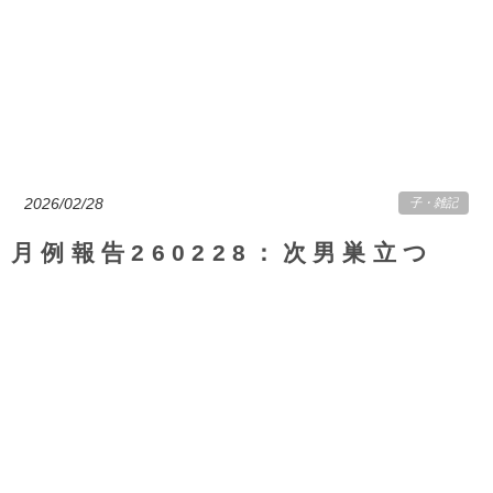
2026/02/28
子
・
雑記
月例報告260228：次男巣立つ