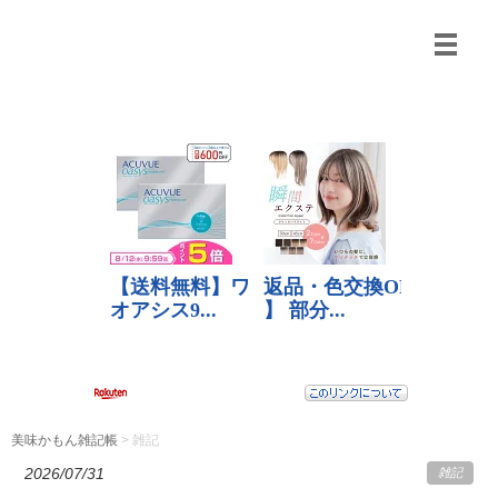
美味かもん雑記帳
>
雑記
2026/07/31
雑記