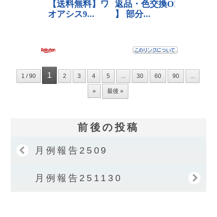
1
1 / 90
2
3
4
5
...
30
60
90
...
»
最後 »
前後の投稿
月例報告2509
月例報告251130