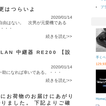
プ
更はつらいよ
2020/01/14
不自由はない。 次男が元愛機である
を・・・
続きを読む>>
線LAN 中継器 RE200 【設
手くペ
129,93
2020/01/14
一助になれば幸いである。・・・
続きを読む>>
宛にお荷物のお届けにあがり
Hom
りました。 下記よりご確