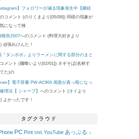
Instagram】フォロワーが減る現象発生中【継続
のコメント (のりくまより[05/08]) 同様の現象が
気になって検
報告2507
へのコメント (料理大好きより
24]) 頑張れけんた！
画『タンポポ』よりラーメンに関する部分のまと
コメント (麺喰いより[02/01]) ネギそば(名称す
てた)の
rain】電子辞書 PW-AC900 画面が真っ暗になっ
修理法【 シャープ】
へのコメント (
オイ
より
10]) よかったです！
タグクラウド
PC
Phone
Pint
あっぷる
YouTube
SNS
く