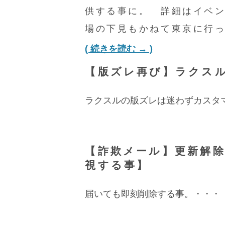
供する事に。 詳細はイベ
場の下見もかねて東京に行
( 続きを読む → )
【版ズレ再び】ラクス
ラクスルの版ズレは迷わずカスタ
【詐欺メール】更新解
視する事】
届いても即刻削除する事。・・・