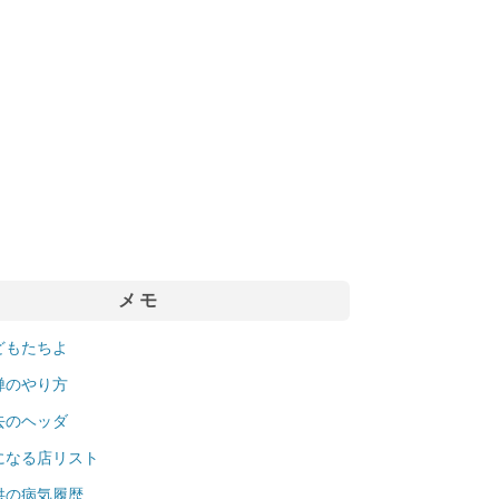
メモ
どもたちよ
禅のやり方
去のヘッダ
になる店リスト
供の病気履歴