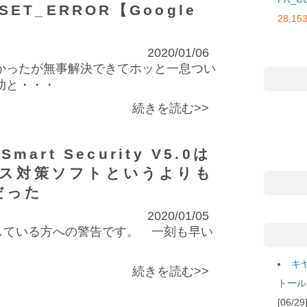
SET_ERROR【Google
28,153
2020/01/06
かったが無事解決できてホッと一息つい
助と・・・
続きを読む>>
Smart Security V5.0は
ス対策ソフトというよりも
だった
2020/01/05
5.0を使用している方への警告です。 一刻も早い
キ
続きを読む>>
トール
[06/