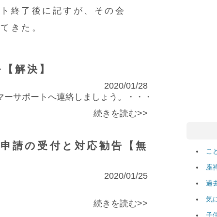
ント終了後に記すが、その会
ってきた。
ル【解決】
2020/01/28
マーサポートへ連絡しましょう。・・・
続きを読む>>
除申請の受付と対応勧告【無
こ
座
2020/01/25
過
気
続きを読む>>
子