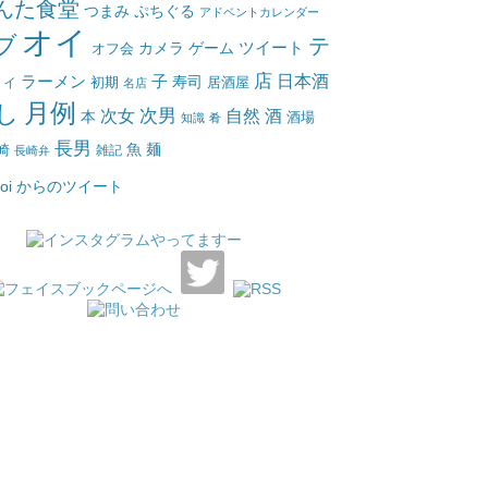
んた食堂
つまみ
ぷちぐる
アドベントカレンダー
オイ
ブ
テ
ツイート
カメラ
ゲーム
オフ会
店
日本酒
ラーメン
子
寿司
居酒屋
トイ
初期
名店
月例
し
次女
次男
自然
酒
本
酒場
知識
肴
長男
魚
麺
崎
雑記
長崎弁
_oi からのツイート