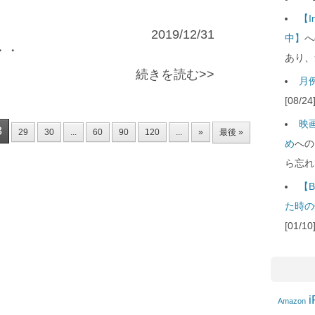
【
2019/12/31
中】
へ
・・
あり、
続きを読む>>
月例
[08/
映
8
29
30
...
60
90
120
...
»
最後 »
め
への
ら忘れ
【B
た時の
[01/
i
Amazon