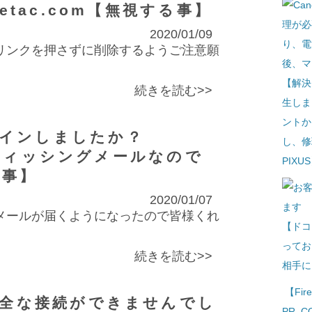
aetac.com【無視する事】
2020/01/09
リンクを押さずに削除するようご注意願
【解決
続きを読む>>
生しま
ントか
グインしましたか？
し、修
0)はフィッシングメールなので
PIXU
る事】
2020/01/07
メールが届くようになったので皆様くれ
【ドコ
ってお
続きを読む>>
相手に
【Fi
：安全な接続ができませんでし
PR_C