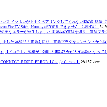
イヤレス イヤホンが上手くペアリングしてくれない時の対処法【Blue
on Fire TV Stick | Homeは現在使用できません 【復旧策】
54,7
発生しました 本製品の電源を切り、電源プラグをコンセントから
【ドコモ】お客様がご利用の電話料金が大変高額となって
ECT_RESET_ERROR【Google Chrome】
28,157 views