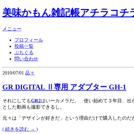
美味かもん雑記帳
アチラコチ
メニュー
プロフィール
投稿一覧
ぷちぐる
問い合わせ
2010/07/01
品々
GR DIGITAL Ⅱ専用 アダプター GH-1
それにしても
GR2
はいーカメラだ。 使い始めて３年目、出
とした動画も撮影できるし。
元々は「デザインが好きだ」という理由だけで購入したのだ
( 続きを読む → )