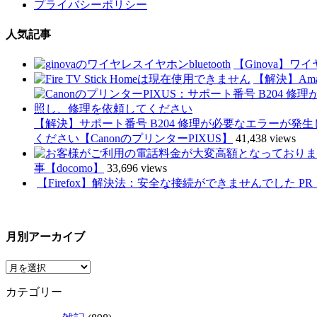
プライバシーポリシー
人気記事
【Ginova】ワ
【解決】Amaz
【解決】サポート番号 B204 修理が必要なエラーが
ください【CanonのプリンターPIXUS】
41,438 views
事【docomo】
33,696 views
【Firefox】解決法：安全な接続ができませんでした PR_CONN
月別アーカイブ
カテゴリー