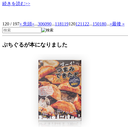
続きを読む>>
120 / 197
« 先頭
«
...
30
60
90
...
118
119
120
121
122
...
150
180
...
»
最後 »
ぷちぐるが本になりました