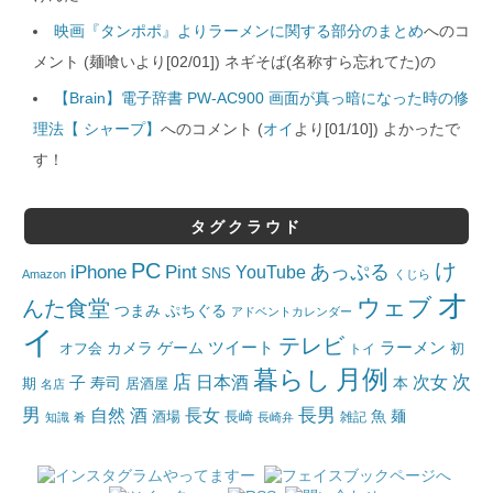
映画『タンポポ』よりラーメンに関する部分のまとめ
へのコ
メント (麺喰いより[02/01]) ネギそば(名称すら忘れてた)の
【Brain】電子辞書 PW-AC900 画面が真っ暗になった時の修
理法【 シャープ】
へのコメント (
オイ
より[01/10]) よかったで
す！
タグクラウド
PC
け
iPhone
Pint
あっぷる
YouTube
SNS
Amazon
くじら
オ
ウェブ
んた食堂
つまみ
ぷちぐる
アドベントカレンダー
イ
テレビ
ツイート
ラーメン
カメラ
ゲーム
オフ会
トイ
初
月例
暮らし
店
日本酒
次女
次
子
寿司
本
居酒屋
期
名店
男
自然
長女
長男
酒
酒場
魚
麺
長崎
雑記
知識
肴
長崎弁