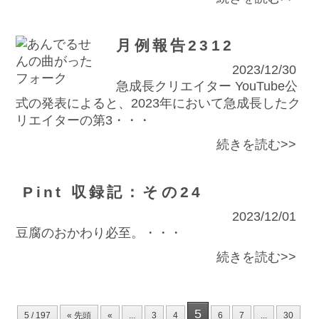
月例報告2312
2023/12/30
急成長クリエイター YouTube公
式の発表によると、2023年において急成長したク
リエイターの第3・・・
続きを読む>>
Pint 収録記：その24
2023/12/01
豆腐のおかわり必至。・・・
続きを読む>>
5
5 / 197
« 先頭
«
...
3
4
6
7
...
30