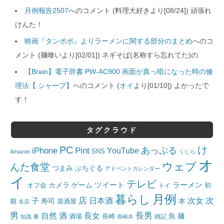
月例報告2507
へのコメント (料理大好きより[08/24]) 頑張れ
けんた！
映画『タンポポ』よりラーメンに関する部分のまとめ
へのコ
メント (麺喰いより[02/01]) ネギそば(名称すら忘れてた)の
【Brain】電子辞書 PW-AC900 画面が真っ暗になった時の修
理法【 シャープ】
へのコメント (
オイ
より[01/10]) よかったで
す！
タグクラウド
PC
け
iPhone
Pint
あっぷる
YouTube
SNS
Amazon
くじら
オ
ウェブ
んた食堂
つまみ
ぷちぐる
アドベントカレンダー
イ
テレビ
ツイート
ラーメン
カメラ
ゲーム
オフ会
トイ
初
月例
暮らし
店
日本酒
次女
次
子
寿司
本
居酒屋
期
名店
男
自然
長女
長男
酒
酒場
魚
麺
長崎
雑記
知識
肴
長崎弁