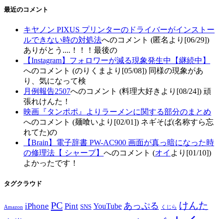
最近のコメント
キヤノン PIXUS プリンターのドライバーがインストー
ルできない時の対処法
へのコメント (匿名より[06/29])
ありがとう....！！！最後の
【Instagram】フォロワーが減る現象発生中【継続中】
へのコメント (のりくまより[05/08]) 同様の現象があ
り、気になって検
月例報告2507
へのコメント (料理大好きより[08/24]) 頑
張れけんた！
映画『タンポポ』よりラーメンに関する部分のまとめ
へのコメント (麺喰いより[02/01]) ネギそば(名称すら忘
れてた)の
【Brain】電子辞書 PW-AC900 画面が真っ暗になった時
の修理法【 シャープ】
へのコメント (
オイ
より[01/10])
よかったです！
タグクラウド
PC
けんた
iPhone
Pint
あっぷる
YouTube
SNS
Amazon
くじら