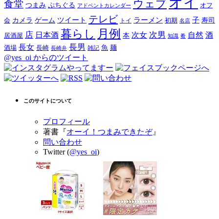
オイ
ウェブ
食堂
つまみ
ぷちぐる
オフ
アドベントカレンダー
テレビ
ツイート
ラーメン
子
カメラ
ゲーム
寿司
会
トイ
初期
名店
月例
暮らし
店
次男
自然
日本酒
次女
酒
本
居酒屋
知識
肴
長男
長女
酒場
魚
麺
長崎
雑記
長崎弁
@yes_oi からのツイート
このサイトについて
プロフィール
著書『
オーイ！つまみできたぞ
』
問い合わせ
Twitter (
@yes_oi
)