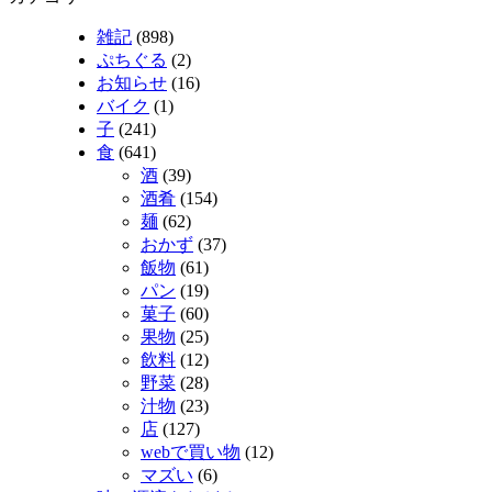
雑記
(898)
ぷちぐる
(2)
お知らせ
(16)
バイク
(1)
子
(241)
食
(641)
酒
(39)
酒肴
(154)
麺
(62)
おかず
(37)
飯物
(61)
パン
(19)
菓子
(60)
果物
(25)
飲料
(12)
野菜
(28)
汁物
(23)
店
(127)
webで買い物
(12)
マズい
(6)