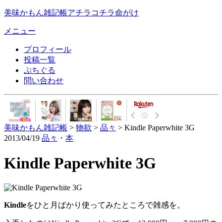
美味かもん雑記帳
アチラコチラ命がけ
メニュー
プロフィール
投稿一覧
ぷちぐる
問い合わせ
美味かもん雑記帳
>
物欲
>
品々
> Kindle Paperwhite 3G
2013/04/19
品々
・
本
Kindle Paperwhite 3G
Kindle
をひと月ばかり使ってみたところで雑感を。