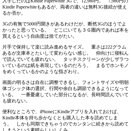
入手したのはKindle Paperwhite 3Gで、12,980円。 7,980円の
Kindle Paperwhiteもあるが、両者の違いは無料3G接続が使え
るか否か。
3Gの有無で5000円開きがあるわけだが、断然3Gのほうでよ
かったと思っている。 どこにいても３Ｇ圏内であれば本を
買えるという自由度は捨てがたい。
片手で保持して楽に読み進めるサイズ。 重さは222グラム
あるが文庫本とたいして変わらない感じ。 仰向けに寝転ん
で読んでいても疲れない。 タッチスクリーンが少しザラつ
いているのは紙を表現しているのだろう。 まるでホンモノ
をめくっているかのような指ざわり。
画面の明るさは自在に調整できるし、フォントサイズや明朝
体ゴシック体の選択、行間や余白も調節できるようになって
いる。 一番憂慮していた部分になるが、長時間読んでいて
も疲れない。
便利なところで、iPhoneにKindleアプリを入れておけば、
Kindle本体を持ち歩かなくとも購入した本を読めてしま
う。 しかも同期できちゃうのでカンタンに続きから読めて
しまうという素晴らしいしくみ。