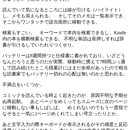
読んでいて気になるところには線が引ける（ハイライト）
し、メモも添えられる。 そしてそのメモは一覧表示でき、
そこからワンタッチで該当箇所に移動できる。
検索もすごい。 キーワードで本内を検索できるし、Kindle
内の本を横断検索もできる。 不明な単語は長押しすれば辞
書が引けるしでいたれりつくせり。
バッテリーは8週間持つと仕様書に書かれており、いざどう
なんだろうと思うのだが実際、移動時に携えて7時間ぶっ通
しで読み続けたところ残量計にはまだ余裕があったので相当
な読書家でもバッテリー切れの心配は無いのかと思われる。
不満点をいくつか。
コミックを読んでいる時よく起きたのが、原因不明な予期せ
ぬ再起動。 あとページをめくってもスムーズに次のページ
に移動しない事もしばしば。 めくれないのでもう一度指で
なぞると一気に2ページめくれてしまい苛立ったりとか。
あと文字入力の際キーボードが表示されるがその感度と反応