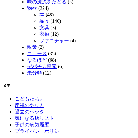
味の源流をたどる
(3)
物欲
(224)
本
(48)
品々
(140)
文具
(3)
衣類
(12)
ファニチャー
(4)
散策
(2)
ニュース
(35)
なるほど
(68)
デパチカ探索
(6)
未分類
(12)
メモ
こどもたちよ
座禅のやり方
過去のヘッダ
気になる店リスト
子供の病気履歴
プライバシーポリシー