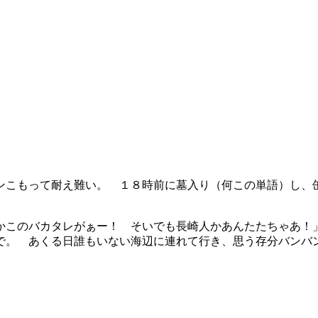
ンこもって耐え難い。 １８時前に墓入り（何この単語）し、
かこのバカタレがぁー！ そいでも長崎人かあんたたちゃあ！
で。 あくる日誰もいない海辺に連れて行き、思う存分バンバ