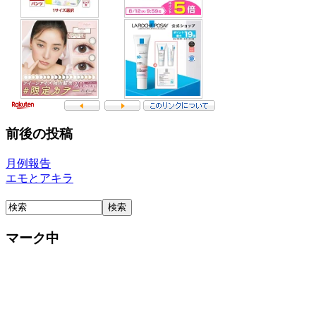
前後の投稿
月例報告
エモとアキラ
マーク中