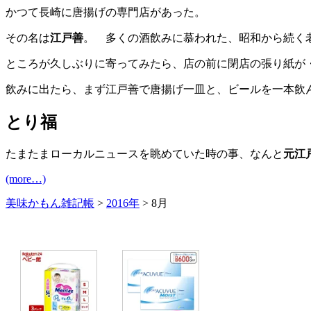
かつて長崎に唐揚げの専門店があった。
その名は
江戸善
。 多くの酒飲みに慕われた、昭和から続く
ところが久しぶりに寄ってみたら、店の前に閉店の張り紙が
飲みに出たら、まず江戸善で唐揚げ一皿と、ビールを一本飲
とり福
たまたまローカルニュースを眺めていた時の事、なんと
元江
(more…)
美味かもん雑記帳
>
2016年
> 8月