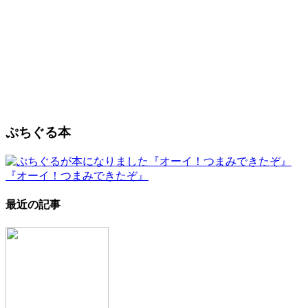
ぷちぐる本
『オーイ！つまみできたぞ』
最近の記事