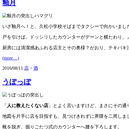
釉月
いざ釉月へ！と、久松小学校そばまでタクシーで向かいまし
戸を引けば、ドッシリしたカウンターがデーンと横たわり、
厨房には清潔感あふれる店主とその奥様？がおり、テキパキ
(more…)
2016/08/11
店
・
酒
うぽっぽ
「
人に教えたくない店
」とよく言いますけど、まさにその通
地図を片手に店を目指すも、見つけきれずに界隈を二周しま
靴を脱ぎ、掘りごたつ式のカウンターへ腰を下ろします。