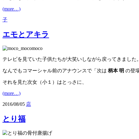
(more…)
子
エモとアキラ
テレビを見ていた子供たちが大笑いしながら戻ってきました
なんでもコマーシャル前のアナウンスで「次は
柄本 明
の登
それを見た次女（小１）はとっさに、
(more…)
2016/08/05
店
とり福