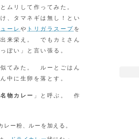
っとムリして作ってみた。
だけ、タマネギは無し！とい
ピューレ
や
トリガラスープ
を
の出来栄え。 でもカミさん
ーっぽい」と言い張る。
真似てみた。 ルーとごはん
真ん中に生卵を落とす。
「
名物カレー
」と呼ぶ。 作
カレー粉、ルーを加える。