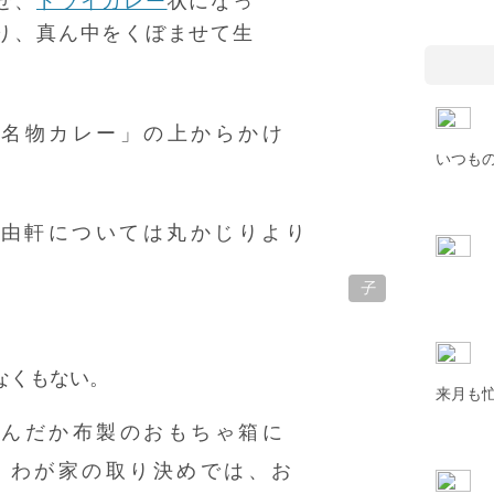
せ、
ドライカレー
状になっ
り、真ん中をくぼませて生
「名物カレー」の上からかけ
いつも
自由軒については丸かじりより
子
なくもない。
来月も
なんだか布製のおもちゃ箱に
、わが家の取り決めでは、お