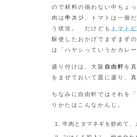
ので材料の揃わない中ちょ
肉は
牛スジ
、トマトは一個
う状況。 だけども
トマト
駆使したおかげでまずまず
は「ハヤシっていうかカレ
盛り付けは、大阪
自由軒
を
をまぜておいて皿に盛り、
ちなみに自由軒ではそれを
りかたはこんなかんじ。
牛肉とタマネギを炒めて、