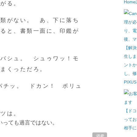
Hom
やがる。
書類がない。 あ、下に落ち
取ると、書類一面に、印鑑が
【解決
生しま
 パシュ。 シュゥワッ！モ
ントか
りまくっただろ。
し、修
PIXU
パチッ。 ドカン！ ボリュ
【ドコ
ヤツは。
ってお
いっても過言ではない。
相手に
酒肴