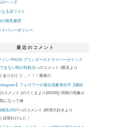
去のヘッダ
になる店リスト
供の病気履歴
ライバシーポリシー
最近のコメント
ヤノン PIXUS プリンターのドライバーがインス
できない時の対処法
へのコメント (匿名より
29]) ありがとう....！！！最後の
Instagram】フォロワーが減る現象発生中【継続
のコメント (のりくまより[05/08]) 同様の現象が
気になって検
報告2507
へのコメント (料理大好きより
24]) 頑張れけんた！