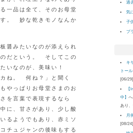
過
れる一品は全て、そのお母堂
気
ます。 妙な乾きモノなんか
子
プ
豆板醤みたいなのが添えられ
るのだという。 そしてこの
キ
みたいなのが、美味い！
トール
マカね。 何ね？」と聞く
[06/
れもやっぱりお母堂さまのお
【
中】
へ
マさを言葉で表現するなら
あり、
の中に、甘さがあり、少し酸
月例
ているようでもあり、赤ミソ
[08/
、コチュジャンの後味もする