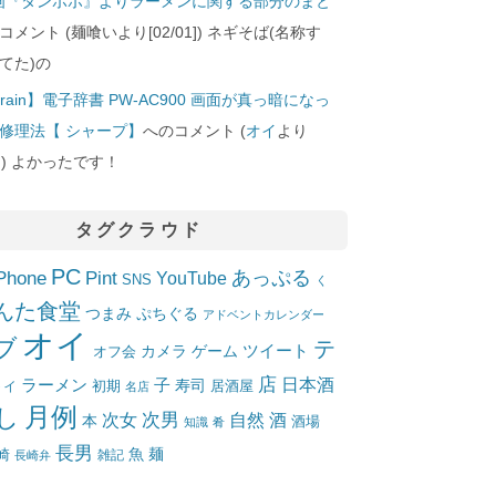
画『タンポポ』よりラーメンに関する部分のまと
コメント (麺喰いより[02/01]) ネギそば(名称す
てた)の
rain】電子辞書 PW-AC900 画面が真っ暗になっ
修理法【 シャープ】
へのコメント (
オイ
より
10]) よかったです！
タグクラウド
PC
Phone
Pint
あっぷる
YouTube
SNS
く
んた食堂
つまみ
ぷちぐる
アドベントカレンダー
オイ
ブ
テ
ツイート
カメラ
ゲーム
オフ会
店
日本酒
ラーメン
子
寿司
居酒屋
トイ
初期
名店
月例
し
次女
次男
自然
酒
本
酒場
知識
肴
長男
魚
麺
崎
雑記
長崎弁