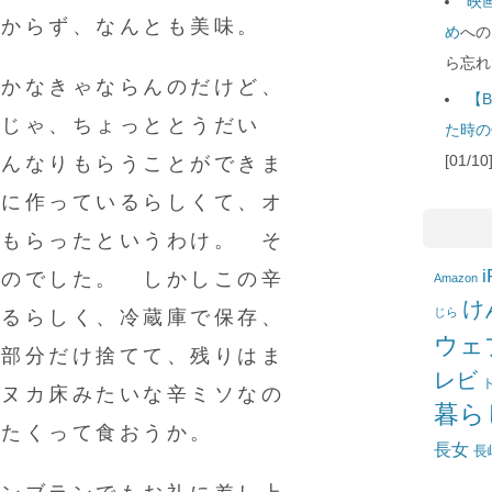
映
甘からず、なんとも美味。
め
への
ら忘れ
聞かなきゃならんのだけど、
【B
「じゃ、ちょっととうだい
た時の
[01/
すんなりもらうことができま
量に作っているらしくて、オ
にもらったというわけ。 そ
i
たのでした。 しかしこの辛
Amazon
け
じら
するらしく、冷蔵庫で保存、
ウェ
た部分だけ捨てて、残りはま
レビ
でヌカ床みたいな辛ミソなの
暮ら
りたくって食おうか。
長女
長