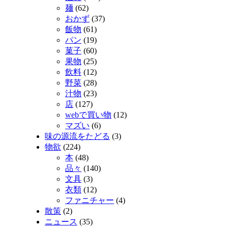
麺
(62)
おかず
(37)
飯物
(61)
パン
(19)
菓子
(60)
果物
(25)
飲料
(12)
野菜
(28)
汁物
(23)
店
(127)
webで買い物
(12)
マズい
(6)
味の源流をたどる
(3)
物欲
(224)
本
(48)
品々
(140)
文具
(3)
衣類
(12)
ファニチャー
(4)
散策
(2)
ニュース
(35)