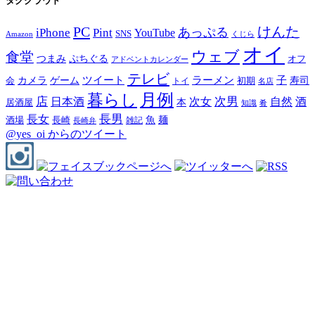
タグクラウド
PC
けんた
iPhone
Pint
あっぷる
YouTube
SNS
Amazon
くじら
オイ
ウェブ
食堂
つまみ
ぷちぐる
オフ
アドベントカレンダー
テレビ
ツイート
ラーメン
子
カメラ
ゲーム
寿司
会
トイ
初期
名店
月例
暮らし
店
次男
自然
日本酒
次女
酒
本
居酒屋
知識
肴
長男
長女
酒場
魚
麺
長崎
雑記
長崎弁
@yes_oi からのツイート