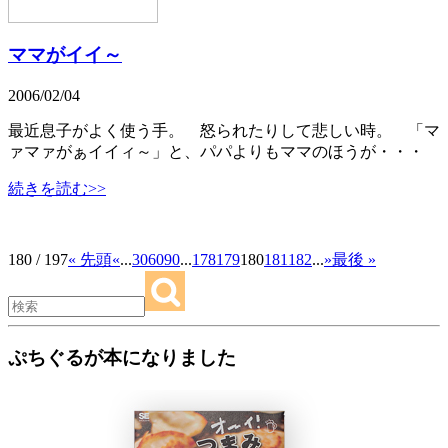
ママがイイ～
2006/02/04
最近息子がよく使う手。 怒られたりして悲しい時。 「マ
ァマァがぁイイィ～」と、パパよりもママのほうが・・・
続きを読む>>
180 / 197
« 先頭
«
...
30
60
90
...
178
179
180
181
182
...
»
最後 »
ぷちぐるが本になりました