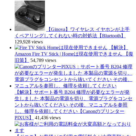
【Ginova】ワイヤレス イヤホンが上手
くペアリングしてくれない時の対処法【Bluetooth】
129,928 views
【解決】
Amazon Fire TV Stick | Homeは現在使用できません 【復
旧策】
54,789 views
【解決】サポート番号 B204 修理が必要なエラーが発
生しました 本製品の電源を切り、電源プラグをコンセ
ントから抜いてください その後、マニュアルを参照
し、修理を依頼してください【Canonのプリンター
PIXUS】
41,436 views