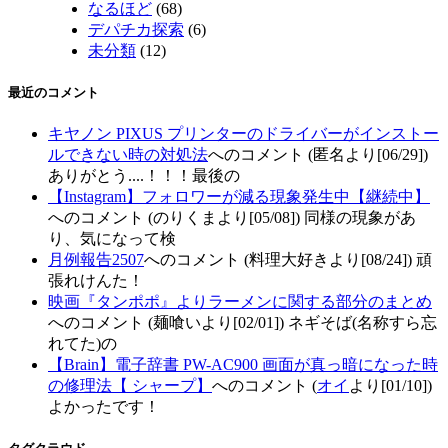
なるほど
(68)
デパチカ探索
(6)
未分類
(12)
最近のコメント
キヤノン PIXUS プリンターのドライバーがインストー
ルできない時の対処法
へのコメント (匿名より[06/29])
ありがとう....！！！最後の
【Instagram】フォロワーが減る現象発生中【継続中】
へのコメント (のりくまより[05/08]) 同様の現象があ
り、気になって検
月例報告2507
へのコメント (料理大好きより[08/24]) 頑
張れけんた！
映画『タンポポ』よりラーメンに関する部分のまとめ
へのコメント (麺喰いより[02/01]) ネギそば(名称すら忘
れてた)の
【Brain】電子辞書 PW-AC900 画面が真っ暗になった時
の修理法【 シャープ】
へのコメント (
オイ
より[01/10])
よかったです！