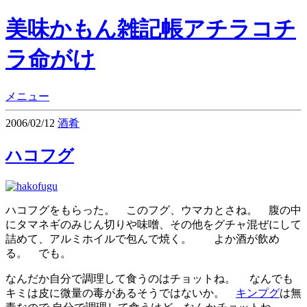
美味かもん雑記帳
アチラコチ
ラ命がけ
メニュー
2006/02/12
酒肴
ハコフグ
ハコフグをもらった。 このフグ、ウマカとさね。 腹の中
にタマネギのみじん切りや味噌、その他をグチャ混ぜにして
詰めて、アルミホイルで包んで焼く。 よか酒が飲め
る。 でも。
なんだか自分で調理して食うのはチョットね。 なんでも
キミは皮に微量の毒があるそうではないか。
キンプグ
は無