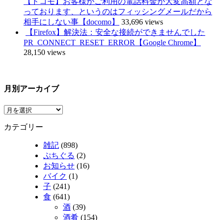
【ドコモ】お客様がご利用の電話料金が大変高額とな
っております、というのはフィッシングメールだから
相手にしない事【docomo】
33,696 views
【Firefox】解決法：安全な接続ができませんでした
PR_CONNECT_RESET_ERROR【Google Chrome】
28,150 views
月別アーカイブ
カテゴリー
雑記
(898)
ぷちぐる
(2)
お知らせ
(16)
バイク
(1)
子
(241)
食
(641)
酒
(39)
酒肴
(154)