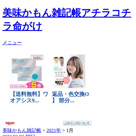
美味かもん雑記帳
アチラコチ
ラ命がけ
メニュー
美味かもん雑記帳
>
2021年
> 1月