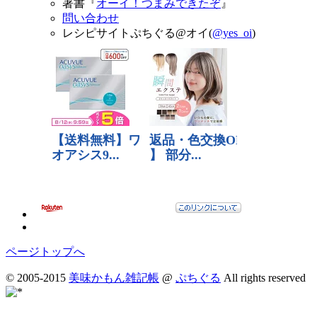
著書『
オーイ！つまみできたぞ
』
問い合わせ
レシピサイトぷちぐる@オイ(
@yes_oi
)
ページトップへ
© 2005-2015
美味かもん雑記帳
@
ぷちぐる
All rights reserved