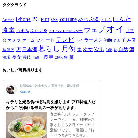
タグクラウド
PC
けんた
iPhone
Pint
あっぷる
YouTube
SNS
Amazon
くじら
オイ
ウェブ
食堂
つまみ
ぷちぐる
オフ
アドベントカレンダー
テレビ
ツイート
ラーメン
子
カメラ
ゲーム
寿司
会
トイ
初期
名店
月例
暮らし
店
次男
自然
日本酒
次女
酒
本
居酒屋
知識
肴
長男
長女
酒場
魚
麺
長崎
雑記
長崎弁
おいしい写真撮ります