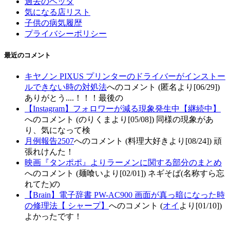
過去のヘッダ
気になる店リスト
子供の病気履歴
プライバシーポリシー
最近のコメント
キヤノン PIXUS プリンターのドライバーがインストー
ルできない時の対処法
へのコメント (匿名より[06/29])
ありがとう....！！！最後の
【Instagram】フォロワーが減る現象発生中【継続中】
へのコメント (のりくまより[05/08]) 同様の現象があ
り、気になって検
月例報告2507
へのコメント (料理大好きより[08/24]) 頑
張れけんた！
映画『タンポポ』よりラーメンに関する部分のまとめ
へのコメント (麺喰いより[02/01]) ネギそば(名称すら忘
れてた)の
【Brain】電子辞書 PW-AC900 画面が真っ暗になった時
の修理法【 シャープ】
へのコメント (
オイ
より[01/10])
よかったです！