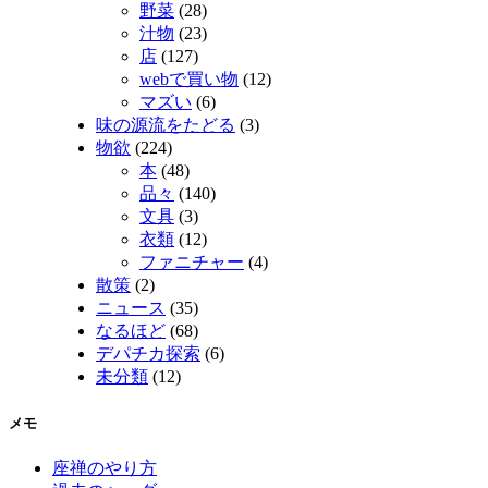
野菜
(28)
汁物
(23)
店
(127)
webで買い物
(12)
マズい
(6)
味の源流をたどる
(3)
物欲
(224)
本
(48)
品々
(140)
文具
(3)
衣類
(12)
ファニチャー
(4)
散策
(2)
ニュース
(35)
なるほど
(68)
デパチカ探索
(6)
未分類
(12)
メモ
座禅のやり方