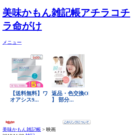
美味かもん雑記帳
アチラコチ
ラ命がけ
メニュー
美味かもん雑記帳
>
映画