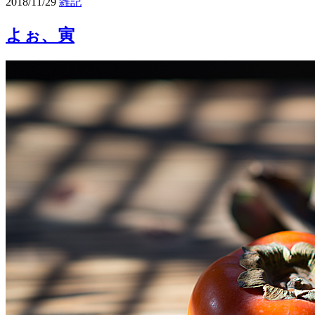
2018/11/29
雑記
よぉ、寅