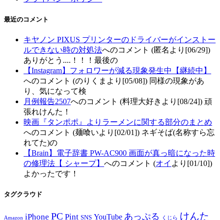
最近のコメント
キヤノン PIXUS プリンターのドライバーがインストー
ルできない時の対処法
へのコメント (匿名より[06/29])
ありがとう....！！！最後の
【Instagram】フォロワーが減る現象発生中【継続中】
へのコメント (のりくまより[05/08]) 同様の現象があ
り、気になって検
月例報告2507
へのコメント (料理大好きより[08/24]) 頑
張れけんた！
映画『タンポポ』よりラーメンに関する部分のまとめ
へのコメント (麺喰いより[02/01]) ネギそば(名称すら忘
れてた)の
【Brain】電子辞書 PW-AC900 画面が真っ暗になった時
の修理法【 シャープ】
へのコメント (
オイ
より[01/10])
よかったです！
タグクラウド
PC
けんた
iPhone
Pint
あっぷる
YouTube
SNS
Amazon
くじら