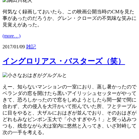
何気なく録画しておいたら、この映画公開当時のCMを見た
事があったのだろうか、グレン・クローズの不気味な笑みに
見覚えがあった。
(more…)
2017/01/09
雑記
イングロリアス・バスターズ（笑）
えー、知らないマンションの一室におり、蒸し暑かったので
ベランダの窓を開けたら黒いアイリッシュセッターがやって
きて、恐ろしかったので窓をしめようとしたら間一髪で間に
合わず、犬の侵入を大汗かいて拒んでいた所、フとテーブル
に目をやると、大ザルにおはぎが並んでおり、そのおはぎが
どれもみなピンポン玉大で「小さすぎやろ！」と突っ込みつ
つも、残念ながら犬は室内に悠然と入ってき、いざ対峙して
次の一手を考える。