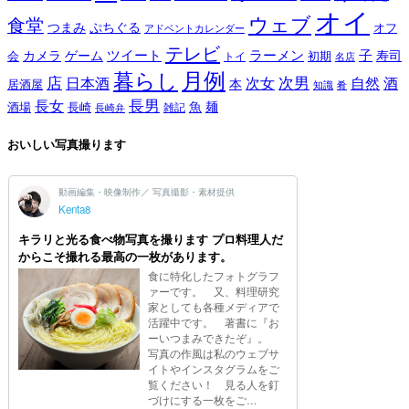
オイ
ウェブ
食堂
つまみ
ぷちぐる
オフ
アドベントカレンダー
テレビ
ツイート
ラーメン
子
カメラ
ゲーム
寿司
会
トイ
初期
名店
月例
暮らし
店
次男
自然
日本酒
次女
酒
本
居酒屋
知識
肴
長男
長女
酒場
魚
麺
長崎
雑記
長崎弁
おいしい写真撮ります