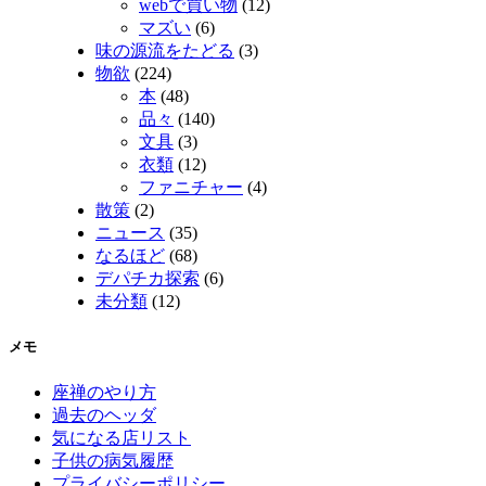
webで買い物
(12)
マズい
(6)
味の源流をたどる
(3)
物欲
(224)
本
(48)
品々
(140)
文具
(3)
衣類
(12)
ファニチャー
(4)
散策
(2)
ニュース
(35)
なるほど
(68)
デパチカ探索
(6)
未分類
(12)
メモ
座禅のやり方
過去のヘッダ
気になる店リスト
子供の病気履歴
プライバシーポリシー