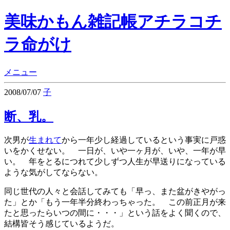
美味かもん雑記帳
アチラコチ
ラ命がけ
メニュー
2008/07/07
子
断、乳。
次男が
生まれて
から一年少し経過しているという事実に戸惑
いをかくせない。 一日が、いや一ヶ月が、いや、一年が早
い。 年をとるにつれて少しずつ人生が早送りになっている
ような気がしてならない。
同じ世代の人々と会話してみても「早っ、また盆がきやがっ
た」とか「もう一年半分終わっちゃった。 この前正月が来
たと思ったらいつの間に・・・」という話をよく聞くので、
結構皆そう感じているようだ。