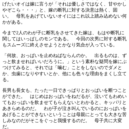
げたいオイは嫁に言うが「それは優しさではなく、甘やかし
やぞこら・・・」と、嫁の断乳に対する決意は熱く、固
い。 母乳をあげていないオイにはこれ以上踏み込めない何
かがある。
今まで2人のわが子に断乳をさせてきた嫁は、もはや断乳に
関してはいっぱしのモンである。 今回の次男に対する断乳
もスムーズに終えさせようとかなり気合が入っている。
「何故、おっぱいを止めねばならんのか。 出るものは、ず
っと飲ませればいいだろうに。」という素朴な疑問を嫁にぶ
つけてみると、それでは「噛む」ことをしないのでダメと
か、虫歯になりやすいとか、他にも色々な理由をまくし立て
る。
長男も長女も、たった一日できっぱりとおっぱいを断つこと
ができた。 はじめはおっぱいをねだるが、泣いてもわめい
てもおっぱいを飲ませてもらえないとわかると、キッパリと
あきらめるのだ。 わが子が泣き叫んでいるのにおっぱいを
あげることができないということは母親にとっても大きな苦
しみなのだがそこをぐっと我慢するのだ。 母子共に大変
だ。