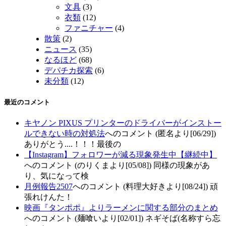
文具
(3)
衣類
(12)
ファニチャー
(4)
散策
(2)
ニュース
(35)
なるほど
(68)
デパチカ探索
(6)
未分類
(12)
最近のコメント
キヤノン PIXUS プリンターのドライバーがインストー
ルできない時の対処法
へのコメント (匿名より[06/29])
ありがとう....！！！最後の
【Instagram】フォロワーが減る現象発生中【継続中】
へのコメント (のりくまより[05/08]) 同様の現象があ
り、気になって検
月例報告2507
へのコメント (料理大好きより[08/24]) 頑
張れけんた！
映画『タンポポ』よりラーメンに関する部分のまとめ
へのコメント (麺喰いより[02/01]) ネギそば(名称すら忘