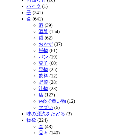
バイク
(1)
子
(241)
食
(641)
酒
(39)
酒肴
(154)
麺
(62)
おかず
(37)
飯物
(61)
パン
(19)
菓子
(60)
果物
(25)
飲料
(12)
野菜
(28)
汁物
(23)
店
(127)
webで買い物
(12)
マズい
(6)
味の源流をたどる
(3)
物欲
(224)
本
(48)
品々
(140)