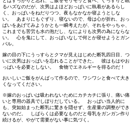
とはすっかりと忘れ、ご飯をモリモリと食べ、ぐっすりと眠
るハズなのだが、次男はよほどおっぱいに執着があるらし
く、おっぱいをねだりつつ、夜もなかなか寝ようとしな
い。 あまりにもぐずり、寝ないので、母は心が折れ、おっ
ぱいをあげてみようかとも一瞬考えたが、それをやっちゃ、
これまでも苦労も水の泡だし、なによりも次男の為にならな
い。 心を鬼にして、おっぱいなしで何とか寝せようとガン
バル。
嫁の目の下にうっすらとクマが見えはじめた断乳四日目、つ
いに次男はおっぱいを忘れることができた。 彼はもはやお
っぱいを必要としない。 食物でエネルギーを得るのだ！
おいしいご飯をがんばって作るので、ワシワシと食べて大き
くなってください。
※嫁のおっぱいは吸われないためにカチカチに張り、痛い痛
いと専用の器具でしぼりだしている。 おっぱい当人的に
も、突如始まった断乳に驚きを隠せず、生産量の調整ができ
ないのだ。 しばらくは必要なものだと母乳をガンガン作り
続けるが、やがて需要がない事に気づく。