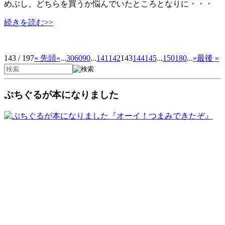
めぶし、どちらを買うか悩んでいたところとなりに・・・
続きを読む>>
143 / 197
« 先頭
«
...
30
60
90
...
141
142
143
144
145
...
150
180
...
»
最後 »
ぷちぐるが本になりました