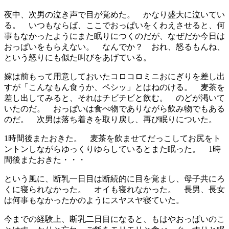
夜中、次男の泣き声で目が覚めた。 かなり盛大に泣いてい
る。 いつもならば、ここでおっぱいをくわえさせると、何
事もなかったようにまた眠りにつくのだが、なぜだか今日は
おっぱいをもらえない。 なんでか？ おれ、怒るもんね、
という怒りにも似た叫びをあげている。
嫁は前もって用意しておいたコロコロミニおにぎりを差し出
すが「こんなもん食うか、ペシッ」とはねのける。 麦茶を
差し出してみると、それはチビチビと飲む。 のどが渇いて
いたのだ。 おっぱいは食べ物でありながら飲み物でもある
のだ。 次男は落ち着きを取り戻し、再び眠りについた。
1時間後またおきた。 麦茶を飲ませてだっこしてお尻をト
ントンしながらゆっくりゆらしているとまた眠った。 1時
間後またおきた・・・
という風に、断乳一日目は断続的に目を覚まし、母子共にろ
くに寝られなかった。 オイも寝れなかった。 長男、長女
は何事もなかったかのようにスヤスヤ寝ていた。
今までの経験上、断乳二日目になると、もはやおっぱいのこ