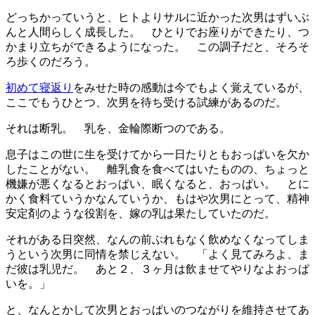
どっちかっていうと、ヒトよりサルに近かった次男はずいぶ
んと人間らしく成長した。 ひとりでお座りができたり、つ
かまり立ちができるようになった。 この調子だと、そろそ
ろ歩くのだろう。
初めて寝返り
をみせた時の感動は今でもよく覚えているが、
ここでもうひとつ、次男を待ち受ける試練があるのだ。
それは断乳。 乳を、金輪際断つのである。
息子はこの世に生を受けてから一日たりともおっぱいを欠か
したことがない。 離乳食を食べてはいたものの、ちょっと
機嫌が悪くなるとおっぱい、眠くなると、おっぱい。 とに
かく食料ていうかなんていうか、もはや次男にとって、精神
安定剤のような役割を、嫁の乳は果たしていたのだ。
それがある日突然、なんの前ぶれもなく飲めなくなってしま
うという次男に同情を禁じえない。 「よく見てみろよ、ま
だ彼は乳児だ。 あと２、３ヶ月は飲ませてやりなよおっぱ
いを。」
と、なんとかして次男とおっぱいのつながりを維持させてあ