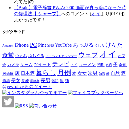
れてた)の
【Brain】電子辞書 PW-AC900 画面が真っ暗になった時
の修理法【 シャープ】
へのコメント (
オイ
より[01/10])
よかったです！
タグクラウド
PC
けんた
iPhone
Pint
あっぷる
YouTube
SNS
Amazon
くじら
オイ
ウェブ
食堂
つまみ
ぷちぐる
オフ
アドベントカレンダー
テレビ
ツイート
ラーメン
子
カメラ
ゲーム
寿司
会
トイ
初期
名店
月例
暮らし
店
次男
自然
日本酒
次女
酒
本
居酒屋
知識
肴
長男
長女
酒場
魚
麺
長崎
雑記
長崎弁
@yes_oi からのツイート