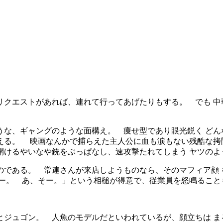
リクエストがあれば、連れて行ってあげたりもする。 でも 中
うな、ギャングのような面構え。 痩せ型であり眼光鋭く どん
える。 映画なんかで捕らえた主人公に血も涙もない残酷な拷
開けるやいなや銃をぶっぱなし、速攻撃たれてしまう ヤツのよ
のである。 常連さんが来店しようものなら、そのマフィア顔 
ー。 あ、そー。」という相槌が得意で、従業員を怒鳴ること
とジュゴン。 人魚のモデルだといわれているが、顔立ちは ま