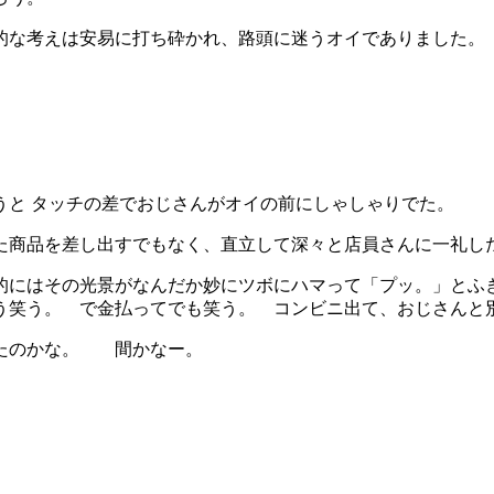
的な考えは安易に打ち砕かれ、路頭に迷うオイでありました。
うと タッチの差でおじさんがオイの前にしゃしゃりでた。
た商品を差し出すでもなく、直立して深々と店員さんに一礼し
的にはその光景がなんだか妙にツボにハマって「プッ。」とふ
う笑う。 で金払ってでも笑う。 コンビニ出て、おじさんと
ったのかな。 間かなー。