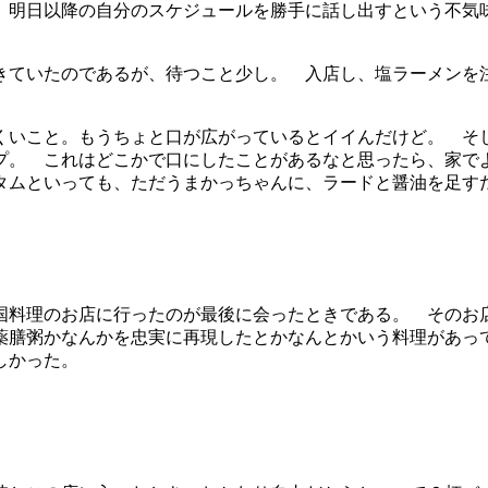
、明日以降の自分のスケジュールを勝手に話し出すという不気
きていたのであるが、待つこと少し。 入店し、塩ラーメンを
くいこと。もうちょと口が広がっているとイイんだけど。 そ
プ。 これはどこかで口にしたことがあるなと思ったら、家で
タムといっても、ただうまかっちゃんに、ラードと醤油を足す
国料理のお店に行ったのが最後に会ったときである。 そのお
薬膳粥かなんかを忠実に再現したとかなんとかいう料理があっ
しかった。