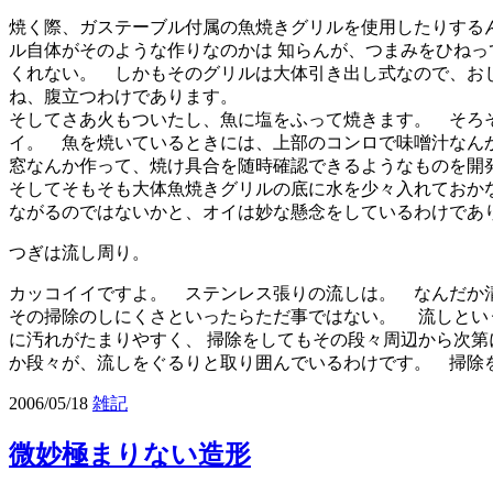
焼く際、ガステーブル付属の魚焼きグリルを使用したりするん
ル自体がそのような作りなのかは 知らんが、つまみをひねっ
くれない。 しかもそのグリルは大体引き出し式なので、お
ね、腹立つわけであります。
そしてさあ火もついたし、魚に塩をふって焼きます。 そろ
イ。 魚を焼いているときには、上部のコンロで味噌汁なん
窓なんか作って、焼け具合を随時確認できるようなものを開
そしてそもそも大体魚焼きグリルの底に水を少々入れておか
ながるのではないかと、オイは妙な懸念をしているわけであ
つぎは流し周り。
カッコイイですよ。 ステンレス張りの流しは。 なんだか
その掃除のしにくさといったらただ事ではない。 流しとい
に汚れがたまりやすく、 掃除をしてもその段々周辺から次
か段々が、流しをぐるりと取り囲んでいるわけです。 掃除
2006/05/18
雑記
微妙極まりない造形