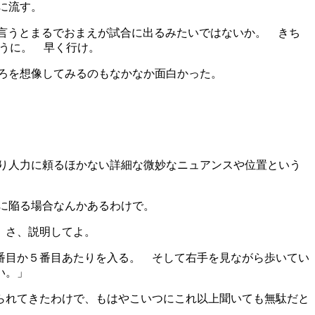
うに流す。
言うとまるでおまえが試合に出るみたいではないか。 きち
ょうに。 早く行け。
ろを想像してみるのもなかなか面白かった。
り人力に頼るほかない詳細な微妙なニュアンスや位置という
に陥る場合なんかあるわけで。
 さ、説明してよ。
番目か５番目あたりを入る。 そして右手を見ながら歩いてい
い。」
られてきたわけで、もはやこいつにこれ以上聞いても無駄だと