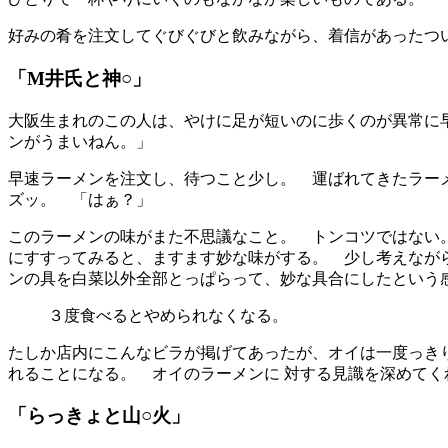
好みの肴を注文してぐびぐびと飲みながら、着信があったつい
「M井氏と神○」
大阪生まれのこの人は、やけに足が短いのに歩くのが異常に
ンがうまいねん。」
早速ラーメンを注文し、待つこと少し。 運ばれてきたラー
ズッ。 「はぁ？」
このラーメンの味がまた不思議なこと。 トンコツではない
にすすってみると、ますます妙な味がする。 少し考えなが
ンの具を白菜以外全部とっぱらって、妙な具合にしたという
３度食べるとやめられなくなる。
たしか店内にこんなビラが掲げてあったが、オイは一度っき
れることになる。 オイのラーメンに 対する見識を深めてく
「らっきょと山○火」