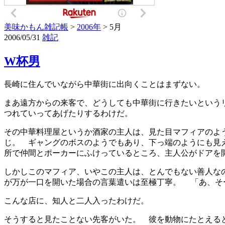
美味かもん雑記帳
>
2006年
> 5月
2006/05/31
雑記
W杯男
長崎に住んでいながら中華街に出向くことはまずない。
まあ遠方からの来客で、どうしても中華街に行きたいという
つれていってあげたりするわけだ。
その中華料理屋というか酒家の主人は、見た目マフィアのよ
じ。 ギャングのボスのようでもあり、下っ端のようにも見
所で仲間とポーカーにふけっているところ、主人公がドアを
しかしこのマフィア、いやこの主人は、とんでもない善人な
が万が一口を開いた場合の言葉遣いは至極丁寧。 「あ、そ
こんな店に、知人と二人入ったわけだ。
そうすると見たことない先客がいた。 彼を動物にたとえる