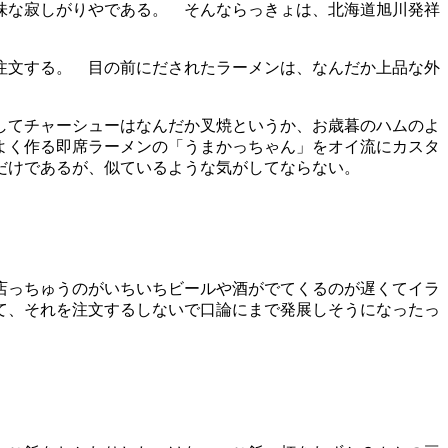
味な寂しがりやである。 そんならっきょは、北海道旭川発祥
注文する。 目の前にだされたラーメンは、なんだか上品な外
してチャーシューはなんだか叉焼というか、お歳暮のハムのよ
よく作る即席ラーメンの「うまかっちゃん」をオイ流にカスタ
だけであるが、似ているような気がしてならない。
店っちゅうのがいちいちビールや酒がでてくるのが遅くてイラ
て、それを注文するしないで口論にまで発展しそうになったっ