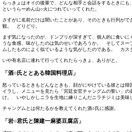
らっきょはオイの後輩で、どんな相手と会話をするときにも
というらーめん山○火につれていってくれた。
さすがに名前だけは聞いたことがあり、そのときも行列がで
観。 どりどり。
まず気になったのが、ドンブリが深すぎて、個人的に食いに
うな食感、味がしたのは気のせいであろうか。 そしてスー
ムしたものによく似ているような気がしたのである。 カス
いや有名店に連れて行ってくれたらっきょ、ありがと。
「酒○氏ととある韓国料理店」
怒っているときもどんなときも、顔がにやけている彼とは韓
イラし、メニューを見たら「宮廷女官チャングムの誓い」の
け。 いやしかしニラを生地に練りこんだニラチジミは美味
チャングムとは何たるかを教えてくれた酒○氏に感謝。
「岩○君氏と陳建一麻婆豆腐店」