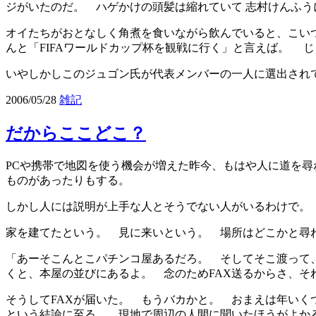
ジがいたのだ。 ハゲかけの頭髪は縮れていて 志村けんふ
オイたちがおとなしく角煮を食いながら飲んでいると、こい
んと「FIFAワールドカップ杯を観戦に行く」と言えば。 
いやしかしこのジュゴン氏が代表メンバーの一人に選出され
2006/05/28
雑記
だからここどこ？
PCや携帯で地図を使う機会が増えた昨今、もはや人に道を
ものがあったりもする。
しかし人には説明が上手な人とそうでない人がいるわけで。
家を建てたという。 見に来いという。 場所はどこかと尋
「あーそこんとこパチンコ屋あるだろ。 そしてそこ渡って
くと、本屋の並びにあるよ。 念のためFAX送るからさ、
そうしてFAXが届いた。 もうバカかと。 おまえは年い
という結論に至る。 現地で周辺の人間に聞いたほうがよか