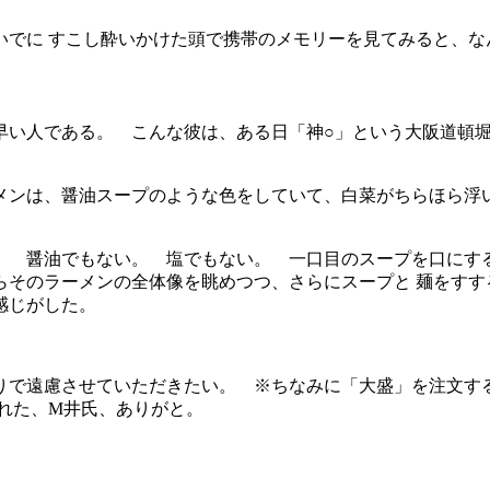
でに すこし酔いかけた頭で携帯のメモリーを見てみると、な
早い人である。 こんな彼は、ある日「神○」という大阪道頓
メンは、醤油スープのような色をしていて、白菜がちらほら浮
。 醤油でもない。 塩でもない。 一口目のスープを口にす
らそのラーメンの全体像を眺めつつ、さらにスープと 麺をすす
感じがした。
りで遠慮させていただきたい。 ※ちなみに「大盛」を注文す
れた、M井氏、ありがと。