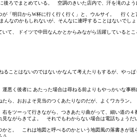
うに後ろでまとめている。 空調のきいた店内で、汗を滝のよ
つが「明日からW杯に行く行く行く」と、ウルサイ。 行くと
じまんなのかもしれないが、そんなに連呼することはないでし
ていて、 ドイツで中田なんかとからみながら活躍しているとこ
尋ねることはないのではないかなんて考えたりもするが、やっぱ
 運悪く後者に あたった場合は尋ねる前よりもやっかいな事柄
ねたら、おおよそ見当のつくあたりなのだが、よくワカラン。
、右をツーって行きながら、つきあたり曲がって、細い道の４
それ見ながらきてよ。 それでもわからない場合は電話ちょうだ
くつかと。 これは地図と呼べるのかという地図風の落書きが送
ろう。