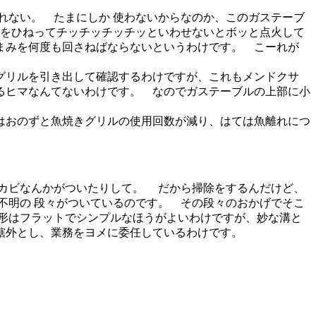
れない。 たまにしか 使わないからなのか、このガステーブ
みをひねってチッチッチッチッといわせないとボッと点火して
まみを何度も回さねばならないというわけです。 こーれが
グリルを引き出して確認するわけですが、これもメンドクサ
るヒマなんてないわけです。 なのでガステーブルの上部に小
はおのずと魚焼きグリルの使用回数が減り、はては魚離れにつ
水カビなんかがついたりして。 だから掃除をするんだけど、
不明の 段々がついているのです。 その段々のおかげでそこ
形はフラットでシンプルなほうがよいわけですが、妙な溝と
轄外とし、業務をヨメに委任しているわけです。