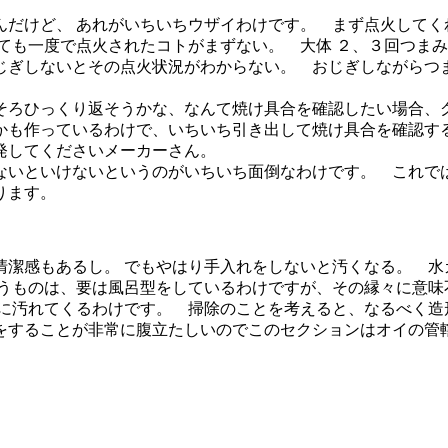
だけど、 あれがいちいちウザイわけです。 まず点火してく
ても一度で点火されたコトがまずない。 大体 ２、３回つま
じぎしないとその点火状況がわからない。 おじぎしながらつ
そろひっくり返そうかな、なんて焼け具合を確認したい場合、
かも作っているわけで、いちいち引き出して焼け具合を確認す
発してくださいメーカーさん。
ないといけないというのがいちいち面倒なわけです。 これで
ります。
清潔感もあるし。 でもやはり手入れをしないと汚くなる。 
うものは、要は風呂型をしているわけですが、その縁々に意味
第に汚れてくるわけです。 掃除のことを考えると、なるべく造
をすることが非常に腹立たしいのでこのセクションはオイの管