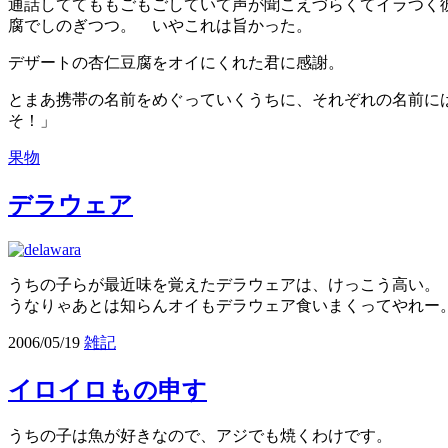
通話しててももごもごしていて声が聞こえづらくてイラつく
腐でしのぎつつ。 いやこれは旨かった。
デザートの杏仁豆腐をオイにくれた君に感謝。
とまあ携帯の名前をめぐっていくうちに、それぞれの名前に
そ！」
果物
デラウェア
うちの子らが最近味を覚えたデラウェアは、けっこう高い。
うなりゃあとは知らんオイもデラウェア食いまくってやれー
2006/05/19
雑記
イロイロもの申す
うちの子は魚が好きなので、アジでも焼くわけです。