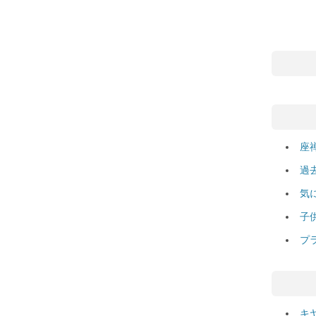
座
過
気
子
プ
キ