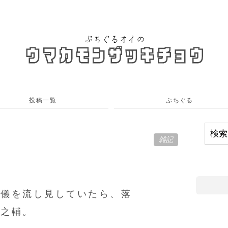
投稿一覧
ぷちぐる
雑記
流儀を流し見していたら、落
一之輔。