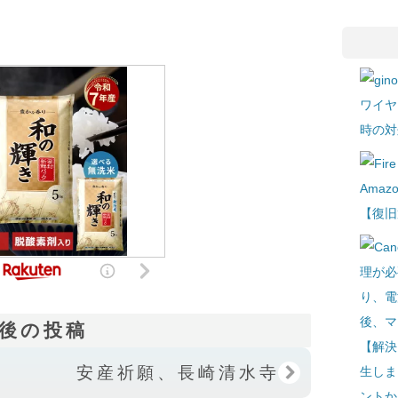
ワイヤ
時の対処
Amaz
【復旧
後の投稿
【解決
安産祈願、長崎清水寺
生しま
ントか