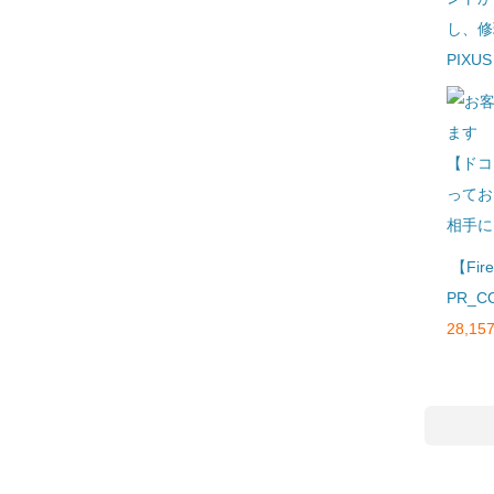
し、修
PIXU
【ドコ
ってお
相手に
【Fi
PR_C
28,157