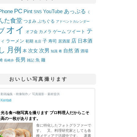
PC
Phone
Pint
あっぷる
YouTube
SNS
く
んた食堂
つまみ
ぷちぐる
アドベントカレンダー
オイ
ブ
テ
ツイート
カメラ
ゲーム
オフ会
店
日本酒
ラーメン
子
寿司
居酒屋
トイ
初期
名店
月例
し
次女
次男
自然
酒
本
酒場
知識
肴
長男
魚
麺
崎
雑記
長崎弁
おいしい写真撮ります