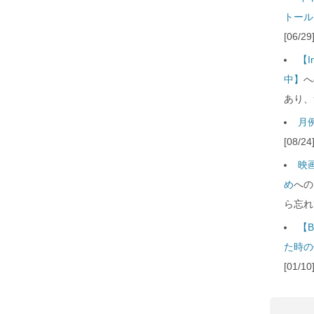
トール
[06/
【
中】
へ
あり、
月例
[08/
映
め
への
ら忘れ
【B
た時の
[01/