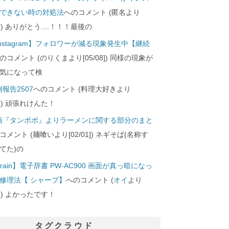
できない時の対処法
へのコメント (匿名より
29]) ありがとう....！！！最後の
Instagram】フォロワーが減る現象発生中【継続
のコメント (のりくまより[05/08]) 同様の現象が
気になって検
報告2507
へのコメント (料理大好きより
24]) 頑張れけんた！
画『タンポポ』よりラーメンに関する部分のまと
コメント (麺喰いより[02/01]) ネギそば(名称す
てた)の
rain】電子辞書 PW-AC900 画面が真っ暗になっ
修理法【 シャープ】
へのコメント (
オイ
より
10]) よかったです！
タグクラウド