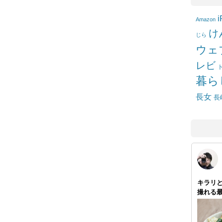
i
Amazon
け
じら
ウェ
レビ
暮ら
長女
長