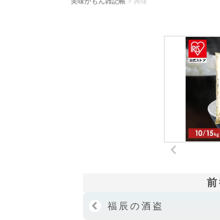
美味かもん雑記帳
>
興味
前
福辰の酒盗