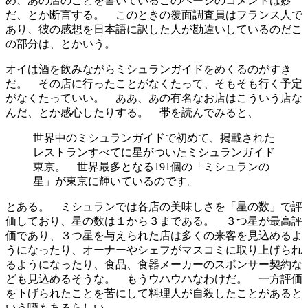
め、あの店のことを書いているこのページのコメントは妙
だ、とか断言する。 このときの覆面調査員はフランス人で
あり、彼の感想を日本語に訳した人が勘違いしているのだこ
の部分は、とかいう。
オイは酒を飲みながらミシュランガイドをめくるのがすき
だ。 その店に行ったことがなくたって、そもそも行く予定
がなくたっていい。 ああ、あの有名なお店はこういう店な
んだ、とか感心したりする。 帯を読んでみると、
世界中のミシュランガイドで初めて、掲載された
レストランすべてに星がついたミシュランガイド
東京。 世界最多となる191個の「ミシュランの
星」が東京に輝いているのです。
とある。 ミシュランでは各店の美味しさを「星の数」で評
価しており、星の数は１から３まである。 ３つ星が最高評
価であり、３つ星を与えられた店は多くの来客を見込めるよ
うになったり、オーナーやシェフがマスコミに取り上げられ
るようになったり、食品、食器メーカーのスポンサー契約な
ども見込めるそうな。 もうウハウハなわけだ。 一方評価
を下げられたことを苦にして料理人が自殺したことがあると
いう噂もあるらしい。