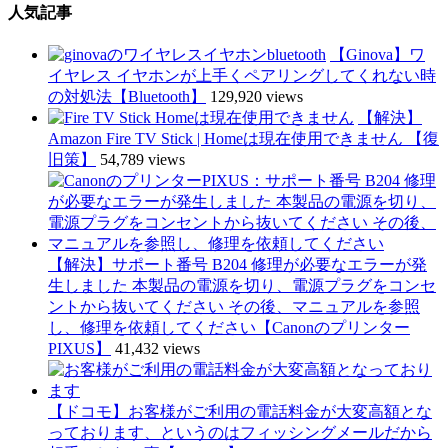
人気記事
【Ginova】ワ
イヤレス イヤホンが上手くペアリングしてくれない時
の対処法【Bluetooth】
129,920 views
【解決】
Amazon Fire TV Stick | Homeは現在使用できません 【復
旧策】
54,789 views
【解決】サポート番号 B204 修理が必要なエラーが発
生しました 本製品の電源を切り、電源プラグをコンセ
ントから抜いてください その後、マニュアルを参照
し、修理を依頼してください【Canonのプリンター
PIXUS】
41,432 views
【ドコモ】お客様がご利用の電話料金が大変高額とな
っております、というのはフィッシングメールだから