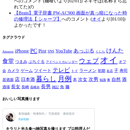
へのコメント (麺喰いより[02/01]) ネギそば(名称すら忘
れてた)の
【Brain】電子辞書 PW-AC900 画面が真っ暗になった時
の修理法【 シャープ】
へのコメント (
オイ
より[01/10])
よかったです！
タグクラウド
PC
けんた
iPhone
Pint
あっぷる
YouTube
SNS
Amazon
くじら
オイ
ウェブ
食堂
つまみ
ぷちぐる
オフ
アドベントカレンダー
テレビ
ツイート
ラーメン
子
カメラ
ゲーム
寿司
会
トイ
初期
名店
月例
暮らし
店
次男
自然
日本酒
次女
酒
本
居酒屋
知識
肴
長男
長女
酒場
魚
麺
長崎
雑記
長崎弁
おいしい写真撮ります