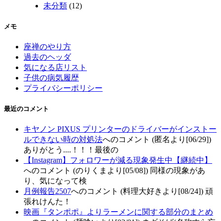
未分類
(12)
メモ
座禅のやり方
過去のヘッダ
気になる店リスト
子供の病気履歴
プライバシーポリシー
最近のコメント
キヤノン PIXUS プリンターのドライバーがインストー
ルできない時の対処法
へのコメント (匿名より[06/29])
ありがとう....！！！最後の
【Instagram】フォロワーが減る現象発生中【継続中】
へのコメント (のりくまより[05/08]) 同様の現象があ
り、気になって検
月例報告2507
へのコメント (料理大好きより[08/24]) 頑
張れけんた！
映画『タンポポ』よりラーメンに関する部分のまとめ