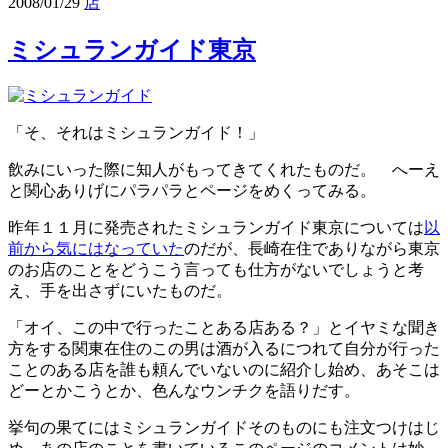
2008/01/29
店
ミシュランガイド東京
「そ、それはミシュランガイド！」
飲みにいった際に知人がもってきてくれたものだ。 へーえ
と関心ありげにパラパラとページをめくってみる。
昨年１１月に発売されたミシュランガイド東京については
以
前から気にはなっていた
のだが、長崎在住でありながら東京
のお店のことをどうこう言っても仕方がないでしょうと考
え、手を出さずにいたものだ。
「オイ、この中で行ったことある店ある？」とイヤミな聞き
方をする関東在住のこの男は酒が入るにつれて自分が行った
ことのある店を誰も頼んでいないのに紹介し始め、あそこは
どーとかこうとか、色んなウンチクを語りだす。
挙句の果てにはミシュランガイドそのものにも注文つけはじ