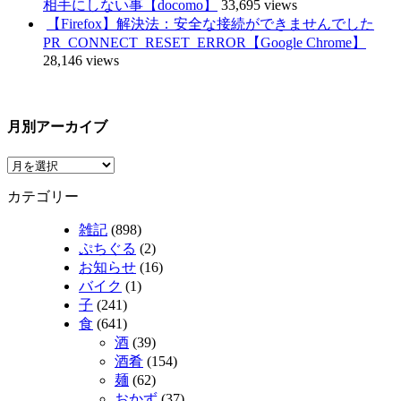
相手にしない事【docomo】
33,695 views
【Firefox】解決法：安全な接続ができませんでした
PR_CONNECT_RESET_ERROR【Google Chrome】
28,146 views
月別アーカイブ
カテゴリー
雑記
(898)
ぷちぐる
(2)
お知らせ
(16)
バイク
(1)
子
(241)
食
(641)
酒
(39)
酒肴
(154)
麺
(62)
おかず
(37)