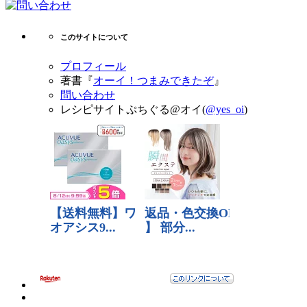
このサイトについて
プロフィール
著書『
オーイ！つまみできたぞ
』
問い合わせ
レシピサイトぷちぐる@オイ(
@yes_oi
)