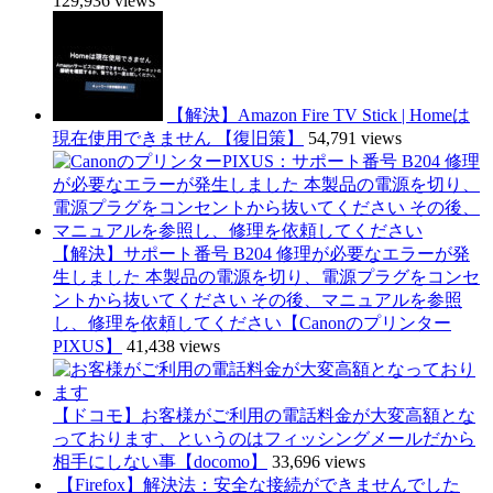
129,936 views
【解決】Amazon Fire TV Stick | Homeは
現在使用できません 【復旧策】
54,791 views
【解決】サポート番号 B204 修理が必要なエラーが発
生しました 本製品の電源を切り、電源プラグをコンセ
ントから抜いてください その後、マニュアルを参照
し、修理を依頼してください【Canonのプリンター
PIXUS】
41,438 views
【ドコモ】お客様がご利用の電話料金が大変高額とな
っております、というのはフィッシングメールだから
相手にしない事【docomo】
33,696 views
【Firefox】解決法：安全な接続ができませんでした