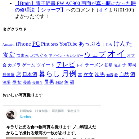
【Brain】電子辞書 PW-AC900 画面が真っ暗になった時
の修理法【 シャープ】
へのコメント (
オイ
より[01/10])
よかったです！
タグクラウド
PC
けんた
iPhone
Pint
あっぷる
YouTube
SNS
Amazon
くじら
オイ
ウェブ
食堂
つまみ
ぷちぐる
オフ
アドベントカレンダー
テレビ
ツイート
ラーメン
子
カメラ
ゲーム
寿司
会
トイ
初期
名店
月例
暮らし
店
次男
自然
日本酒
次女
酒
本
居酒屋
知識
肴
長男
長女
酒場
魚
麺
長崎
雑記
長崎弁
おいしい写真撮ります