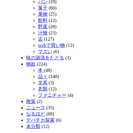
パン
(19)
菓子
(60)
果物
(25)
飲料
(12)
野菜
(28)
汁物
(23)
店
(127)
webで買い物
(12)
マズい
(6)
味の源流をたどる
(3)
物欲
(224)
本
(48)
品々
(140)
文具
(3)
衣類
(12)
ファニチャー
(4)
散策
(2)
ニュース
(35)
なるほど
(68)
デパチカ探索
(6)
未分類
(12)