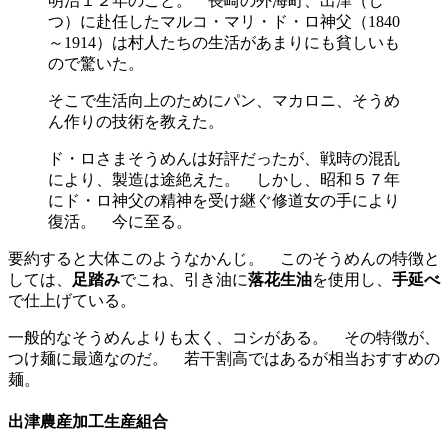
明治１２年のこと。 長崎の外海町、出津（し
つ）に赴任したマルコ・マリ・ド・ロ神父（1840
～1914）は村人たちの生活があまりにも貧しいも
ので驚いた。
そこで生活向上のためにパン、マカロニ、そうめ
ん作りの技術を教えた。
ド・ロさまそうめんは好評だったが、戦時の混乱
により、製造は途絶えた。 しかし、昭和５７年
にド・ロ神父の精神を受け継ぐ修道女の手により
復活。 今に至る。
要約すると大体このようなかんじ。 このそうめんの特徴と
しては、
足踏み
でこね、引き油に
落花生油
を使用し、
手延べ
で仕上げている。
一般的なそうめんよりも太く、コシがある。 その特徴が、
つけ麺に最適なのだ。 若干割高ではあるが相当おすすめの
麺。
出津農産加工生産組合