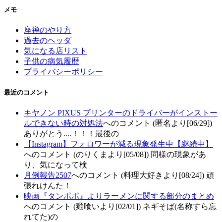
メモ
座禅のやり方
過去のヘッダ
気になる店リスト
子供の病気履歴
プライバシーポリシー
最近のコメント
キヤノン PIXUS プリンターのドライバーがインストー
ルできない時の対処法
へのコメント (匿名より[06/29])
ありがとう....！！！最後の
【Instagram】フォロワーが減る現象発生中【継続中】
へのコメント (のりくまより[05/08]) 同様の現象があ
り、気になって検
月例報告2507
へのコメント (料理大好きより[08/24]) 頑
張れけんた！
映画『タンポポ』よりラーメンに関する部分のまとめ
へのコメント (麺喰いより[02/01]) ネギそば(名称すら忘
れてた)の