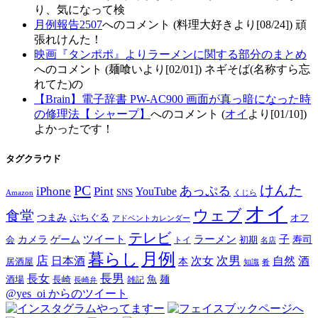
り、気になって検
月例報告2507
へのコメント (料理大好きより[08/24]) 頑
張れけんた！
映画『タンポポ』よりラーメンに関する部分のまとめ
へのコメント (麺喰いより[02/01]) ネギそば(名称すら忘
れてた)の
【Brain】電子辞書 PW-AC900 画面が真っ暗になった時
の修理法【 シャープ】
へのコメント (
オイ
より[01/10])
よかったです！
タグクラウド
PC
けんた
iPhone
Pint
あっぷる
YouTube
SNS
Amazon
くじら
オイ
ウェブ
食堂
つまみ
ぷちぐる
オフ
アドベントカレンダー
テレビ
ツイート
ラーメン
子
カメラ
ゲーム
寿司
会
トイ
初期
名店
月例
暮らし
店
次男
自然
日本酒
次女
酒
本
居酒屋
知識
肴
長男
長女
酒場
魚
麺
長崎
雑記
長崎弁
@yes_oi からのツイート