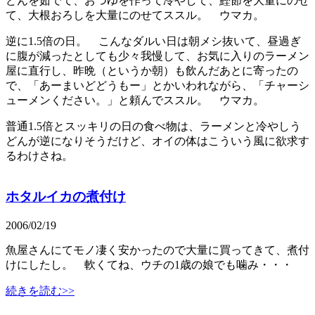
どんを茹でて、おつゆを作って冷やして、鰹節を大量にのせ
て、大根おろしを大量にのせてススル。 ウマカ。
逆に1.5倍の日。 こんなダルい日は朝メシ抜いて、昼過ぎ
に腹が減ったとしても少々我慢して、お気に入りのラーメン
屋に直行し、昨晩（というか朝）も飲んだあとに寄ったの
で、「あーまいどどうもー」とかいわれながら、「チャーシ
ューメンください。」と頼んでススル。 ウマカ。
普通1.5倍とスッキリの日の食べ物は、ラーメンと冷やしう
どんが逆になりそうだけど、オイの体はこういう風に欲求す
るわけさね。
ホタルイカの煮付け
2006/02/19
魚屋さんにてモノ凄く安かったので大量に買ってきて、煮付
けにしたし。 軟くてね、ウチの1歳の娘でも噛み・・・
続きを読む>>