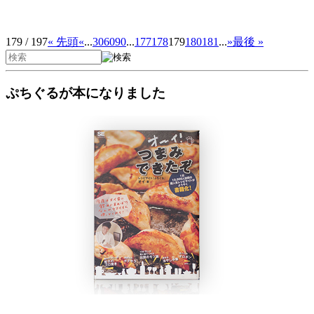
179 / 197
« 先頭
«
...
30
60
90
...
177
178
179
180
181
...
»
最後 »
ぷちぐるが本になりました