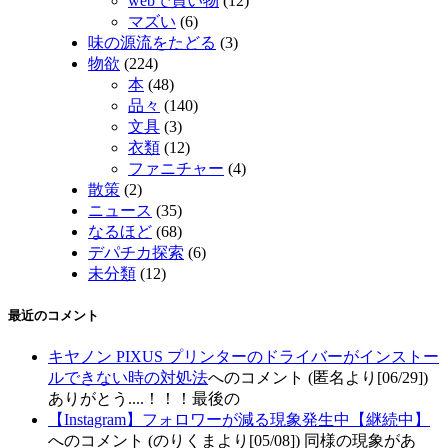
webで買い物
(12)
マズい
(6)
味の源流をたどる
(3)
物欲
(224)
本
(48)
品々
(140)
文具
(3)
衣類
(12)
ファニチャー
(4)
散策
(2)
ニュース
(35)
なるほど
(68)
デパチカ探索
(6)
未分類
(12)
最近のコメント
キヤノン PIXUS プリンターのドライバーがインストー
ルできない時の対処法
へのコメント (匿名より[06/29])
ありがとう....！！！最後の
【Instagram】フォロワーが減る現象発生中【継続中】
へのコメント (のりくまより[05/08]) 同様の現象があ