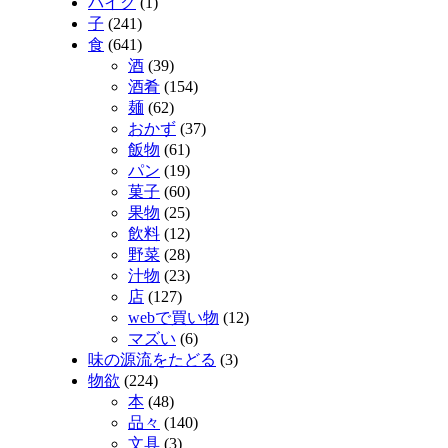
バイク
(1)
子
(241)
食
(641)
酒
(39)
酒肴
(154)
麺
(62)
おかず
(37)
飯物
(61)
パン
(19)
菓子
(60)
果物
(25)
飲料
(12)
野菜
(28)
汁物
(23)
店
(127)
webで買い物
(12)
マズい
(6)
味の源流をたどる
(3)
物欲
(224)
本
(48)
品々
(140)
文具
(3)