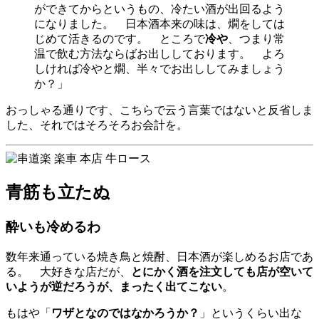
ができてからというもの、冷たい酒が出回るよう
になりました。 日本酒本来の味は、燗をしては
じめて活きるのです。 ところで
冷や
、つまり常
温で飲む方法ならばお出ししております。 よろ
しければ冷やと燗、半々でお出ししてみましょう
か？」
おっしゃる通りです、こちらで云う言葉ではないと反省しま
した、それではそろそろお会計を。
青筋も立たぬ
酔いも冷めるわ
数年来通っている焼き鳥と焼酎、日本酒が楽しめるお店であ
る。 大好きな店だが、
とにかく酒を注文しても店が空いて
いようが逆だろうが、まったく出てこない
。
もはや「
ワザとなのではなかろうか？
」というくらい出な