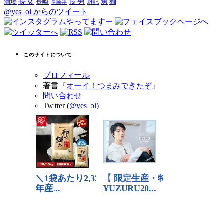
長男
長女
酒場
魚
麺
長崎
雑記
長崎弁
@yes_oi からのツイート
このサイトについて
プロフィール
著書『
オーイ！つまみできたぞ
』
問い合わせ
Twitter (
@yes_oi
)