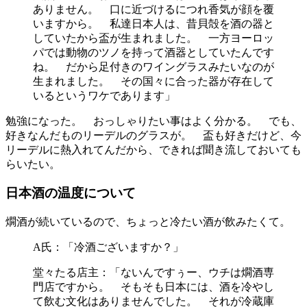
ありません。 口に近づけるにつれ香気が顔を覆
いますから。 私達日本人は、昔貝殻を酒の器と
していたから盃が生まれました。 一方ヨーロッ
パでは動物のツノを持って酒器としていたんです
ね。 だから足付きのワイングラスみたいなのが
生まれました。 その国々に合った器が存在して
いるというワケであります」
勉強になった。 おっしゃりたい事はよく分かる。 でも、
好きなんだものリーデルのグラスが。 盃も好きだけど、今
リーデルに熱入れてんだから、できれば聞き流しておいても
らいたい。
日本酒の温度について
燗酒が続いているので、ちょっと冷たい酒が飲みたくて。
A氏：「冷酒ございますか？」
堂々たる店主：「ないんですぅー、ウチは燗酒専
門店ですから。 そもそも日本には、酒を冷やし
て飲む文化はありませんでした。 それが冷蔵庫