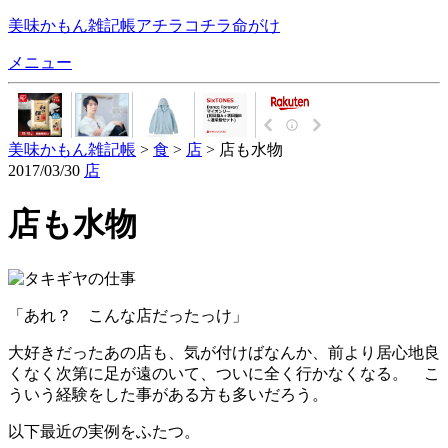
美味かもん雑記帳
アチラコチラ命がけ
メニュー
美味かもん雑記帳
>
食
>
店
> 店も水物
2017/03/30
店
店も水物
「あれ？ こんな店だったっけ」
大好きだったあの店も、気が付けばなんか、前より居心地良
くなく次第に足が遠のいて、ついに全く行かなくなる。 こ
ういう経験をした事がある方も多いだろう。
以下最近の実例をふたつ。