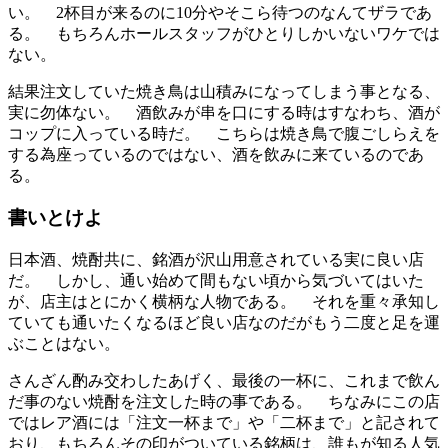
い。 2杯目が来るのに10分やそこら待つのなんてザラであ
る。 もちろんホールスタッフがひとりしかいないワケでは
ない。
結果注文していた焼き鳥は山積みになってしまう事となる、
実に勿体ない。 酒飲みが串を口にする時はすなわち、酒が
コップに入っている時だ。 こちらは焼き鳥で腹ごしらえを
する為座っているのではない、酒を飲みに来ているのであ
る。
書いとけよ
日本酒、焼酎共に、銘酒が沢山用意されている実に良い店
だ。 しかし、通い始めて間もない頃から気づいてはいた
が、店主はとにかく横柄な人物である。 それを重々承知し
ていても通いたくなるほど良い店なのだがもう二度と足を運
ぶことはない。
さんざん酌み交わしたあげく、最後の一杯に、これまで飲ん
だ事のない焼酎を注文した時の事である。 ちなみにこの店
ではレア酒には「注文一杯まで」や「二杯まで」と記されて
おり、もちろんその印がついている銘柄は、誰もが知る人気