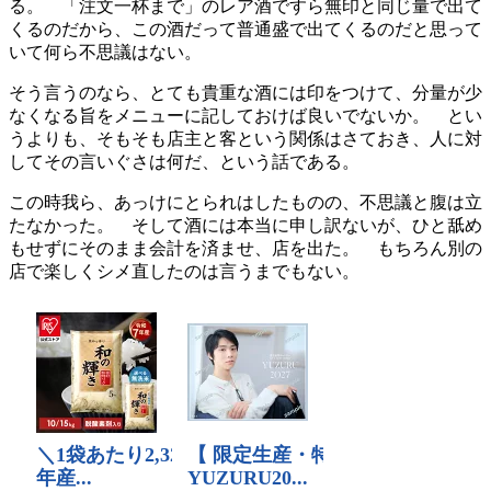
る。 「注文一杯まで」のレア酒ですら無印と同じ量で出て
くるのだから、この酒だって普通盛で出てくるのだと思って
いて何ら不思議はない。
そう言うのなら、とても貴重な酒には印をつけて、分量が少
なくなる旨をメニューに記しておけば良いでないか。 とい
うよりも、そもそも店主と客という関係はさておき、人に対
してその言いぐさは何だ、という話である。
この時我ら、あっけにとられはしたものの、不思議と腹は立
たなかった。 そして酒には本当に申し訳ないが、ひと舐め
もせずにそのまま会計を済ませ、店を出た。 もちろん別の
店で楽しくシメ直したのは言うまでもない。