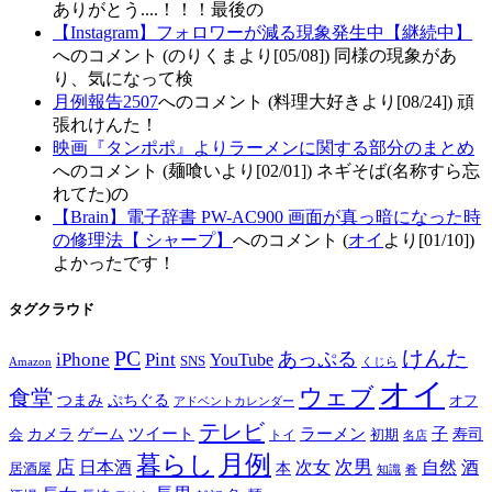
ありがとう....！！！最後の
【Instagram】フォロワーが減る現象発生中【継続中】
へのコメント (のりくまより[05/08]) 同様の現象があ
り、気になって検
月例報告2507
へのコメント (料理大好きより[08/24]) 頑
張れけんた！
映画『タンポポ』よりラーメンに関する部分のまとめ
へのコメント (麺喰いより[02/01]) ネギそば(名称すら忘
れてた)の
【Brain】電子辞書 PW-AC900 画面が真っ暗になった時
の修理法【 シャープ】
へのコメント (
オイ
より[01/10])
よかったです！
タグクラウド
PC
けんた
iPhone
Pint
あっぷる
YouTube
SNS
Amazon
くじら
オイ
ウェブ
食堂
つまみ
ぷちぐる
オフ
アドベントカレンダー
テレビ
ツイート
ラーメン
子
カメラ
ゲーム
寿司
会
トイ
初期
名店
月例
暮らし
店
次男
自然
日本酒
次女
酒
本
居酒屋
知識
肴