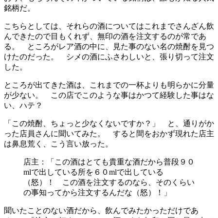
銘柄だ。
こちらとしては、それらの酒についてはこれまでさんざん飲
んできたので目もくれず、無印の酒を注文するのが常であ
る。 ところがレア酒の中に、見た事のない名の焼酎を見つ
けたのだった。 シメの酒にふさわしいと、張り切って注文
した。
ところが出てきた酒は、これまでの一杯よりも明らかに分量
が少ない。 この店でこのような事はかつて経験した事はな
い、ハテ？
「この焼酎、ちょっと少なくないですか？」 と、通りがか
った店員さんに聞いてみた。 すると間をおかず現れた店主
は鼻息荒く、こう言い放った。
店主：「この酒はとても貴重な酒だから普段９０
mlで出している所を６０mlで出している
（怒）！ この酒を注文するのなら、そのくらい
の事知ってから注文するんだな（怒）！」
聞いたことのない酒だから、飲んでみたかっただけであ