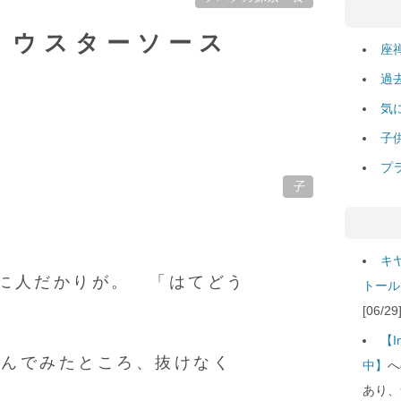
NS ウスターソース
座
過
気
子
プ
子
キ
に人だかりが。 「はてどう
トール
[06/
！
【
込んでみたところ、抜けなく
中】
へ
あり、