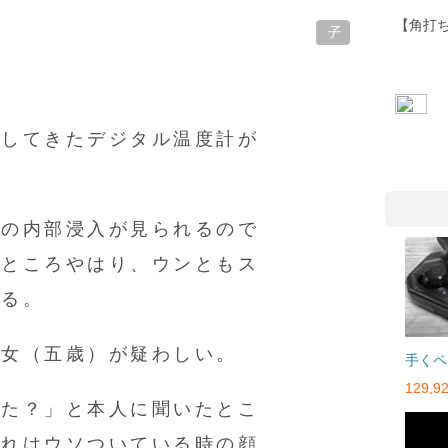
【角打ち
子
にしてきたデジタル温度計が
水の内部浸入が見られるので
たところやはり、ウンともス
とる。
次女（五歳）が疑わしい。
手くペ
129,92
れた？」と本人に聞いたとこ
これはウソついている時の顔