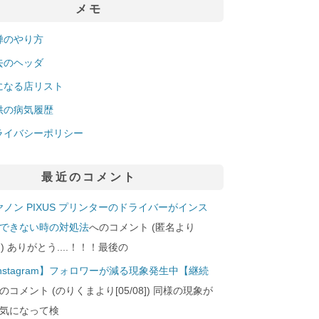
メモ
禅のやり方
去のヘッダ
になる店リスト
供の病気履歴
ライバシーポリシー
最近のコメント
ヤノン PIXUS プリンターのドライバーがインス
できない時の対処法
へのコメント (匿名より
29]) ありがとう....！！！最後の
Instagram】フォロワーが減る現象発生中【継続
のコメント (のりくまより[05/08]) 同様の現象が
気になって検