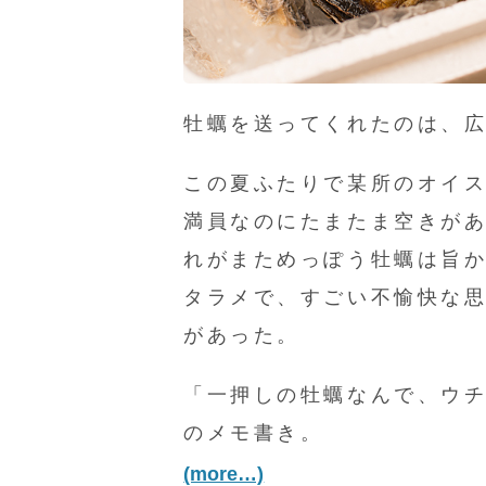
牡蠣を送ってくれたのは、
この夏ふたりで某所のオイ
満員なのにたまたま空きが
れがまためっぽう牡蠣は旨
タラメで、すごい不愉快な
があった。
「一押しの牡蠣なんで、ウ
のメモ書き。
(more…)