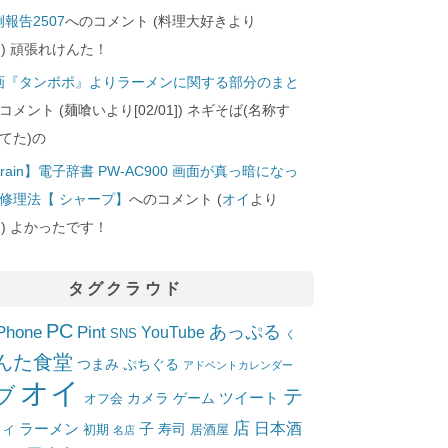
報告2507
へのコメント (料理大好きより
24]) 頑張れけんた！
画『タンポポ』よりラーメンに関する部分のまと
コメント (麺喰いより[02/01]) ネギそば(名称す
てた)の
rain】電子辞書 PW-AC900 画面が真っ暗になっ
修理法【 シャープ】
へのコメント (
オイ
より
10]) よかったです！
タグクラウド
PC
Phone
Pint
あっぷる
YouTube
SNS
く
んた食堂
つまみ
ぷちぐる
アドベントカレンダー
オイ
ブ
テ
ツイート
カメラ
ゲーム
オフ会
店
日本酒
ラーメン
子
寿司
居酒屋
トイ
初期
名店