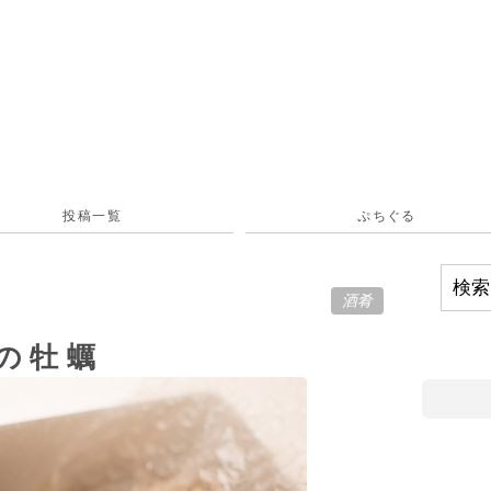
投稿一覧
ぷちぐる
酒肴
Iの牡蠣