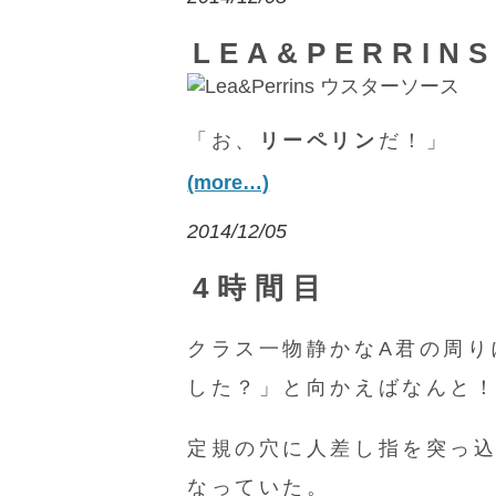
LEA&PERRI
「お、
リーペリン
だ！」
(more…)
2014/12/05
4時間目
クラス一物静かなA君の周り
した？」と向かえばなんと
定規の穴に人差し指を突っ
なっていた。