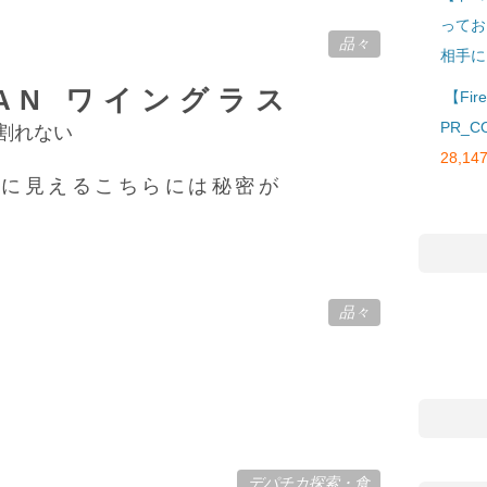
ってお
品々
相手に
ITAN ワイングラス
【Fi
PR_C
28,147
スに見えるこちらには秘密が
品々
デパチカ探索
・
食