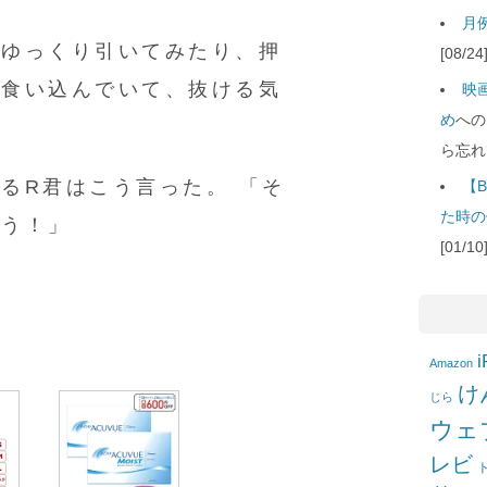
月例
とゆっくり引いてみたり、押
[08/
に食い込んでいて、抜ける気
映
め
への
ら忘れ
るR君はこう言った。 「そ
【B
た時の
よう！」
[01/
i
Amazon
け
じら
ウェ
レビ