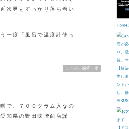
最近次男もすっかり落ち着い
Hom
もう一度「風呂で温度計使っ
デパチカ探索
・
食
【解決
生しま
ントか
し、修
PIXU
味噌で、７００グラム入なの
 愛知県の野田味噌商店謹
【ドコ