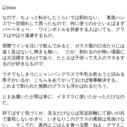
なので、ちょっと転がしたくらいでは割れない。 東急ハン
ズで一目惚れして買ったもので、何に使うのかといえばまず
バーベキュー。 ワインボトルを持参する人はいても、グラ
スはやはり遠慮するもの。
実際ワインを注いで飲んでみると、ガラス製の口当たりには
遠く及ばないし輝きも無い。 だが、割れるのが怖い場面に
は大活躍するわけであり、たとえば子供って大人のマネをす
るのが好きなもので、
ウチでもしきりにシャンパングラスで牛乳を飲もうと試みる
男子がいるが、こちらをあてがっておけば無事解決する。
これまで割られた無数のグラスも浮かばれるだろう。
とまあ書いたが実は単に、イタズラに使いたかっただけなの
だ。
持てばすぐ気づくが、見るだけならば至近距離にて疑いの目
で凝視しないかぎり、いきなりこのグラスの素姓は見抜けな
い。 そこでだ、家内とごはんを食べる際「ねえ、グラスこ