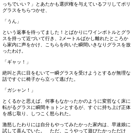
っちでいい？」とあたかも選択権を与えているフリしてポリ
グラスをちらつかせ、
「うん」
という返事を待ってました！とばかりにワインボトルとグラ
スを持って近づいて行き、2メートルばかし離れたところか
ら家内に声をかけ、こちらを向いた瞬間いきなりグラスを放
ったわけ。
「ギャッ！」
絶叫と共に目をむいて一瞬グラスを受けようとするが無理な
話ですぐに椅子から立って逃げた。
「ガシャン！」
とくるかと思えば、何事もなかったかのように変哲なく床に
転がるグラスに瞬間キョトンとするが、すぐに持ち上げ正体
を感じ取り、しつこく怒られた。
激怒したわりには自分もやってみたかった家内は、早速娘に
試して喜んでいた。 ただ、こうやって遊びたかっただけ