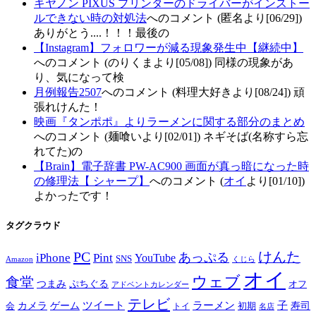
キヤノン PIXUS プリンターのドライバーがインストー
ルできない時の対処法
へのコメント (匿名より[06/29])
ありがとう....！！！最後の
【Instagram】フォロワーが減る現象発生中【継続中】
へのコメント (のりくまより[05/08]) 同様の現象があ
り、気になって検
月例報告2507
へのコメント (料理大好きより[08/24]) 頑
張れけんた！
映画『タンポポ』よりラーメンに関する部分のまとめ
へのコメント (麺喰いより[02/01]) ネギそば(名称すら忘
れてた)の
【Brain】電子辞書 PW-AC900 画面が真っ暗になった時
の修理法【 シャープ】
へのコメント (
オイ
より[01/10])
よかったです！
タグクラウド
PC
けんた
iPhone
Pint
あっぷる
YouTube
SNS
Amazon
くじら
オイ
ウェブ
食堂
つまみ
ぷちぐる
オフ
アドベントカレンダー
テレビ
ツイート
ラーメン
子
カメラ
ゲーム
寿司
会
トイ
初期
名店