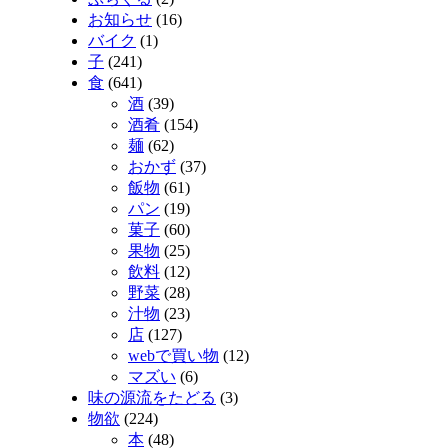
お知らせ
(16)
バイク
(1)
子
(241)
食
(641)
酒
(39)
酒肴
(154)
麺
(62)
おかず
(37)
飯物
(61)
パン
(19)
菓子
(60)
果物
(25)
飲料
(12)
野菜
(28)
汁物
(23)
店
(127)
webで買い物
(12)
マズい
(6)
味の源流をたどる
(3)
物欲
(224)
本
(48)