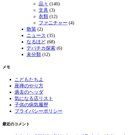
品々
(140)
文具
(3)
衣類
(12)
ファニチャー
(4)
散策
(2)
ニュース
(35)
なるほど
(68)
デパチカ探索
(6)
未分類
(12)
メモ
こどもたちよ
座禅のやり方
過去のヘッダ
気になる店リスト
子供の病気履歴
プライバシーポリシー
最近のコメント