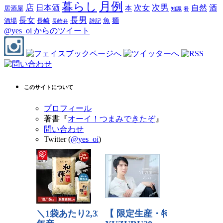
月例
暮らし
店
次男
自然
日本酒
次女
酒
本
居酒屋
知識
肴
長男
長女
酒場
魚
麺
長崎
雑記
長崎弁
@yes_oi からのツイート
このサイトについて
プロフィール
著書『
オーイ！つまみできたぞ
』
問い合わせ
Twitter (
@yes_oi
)