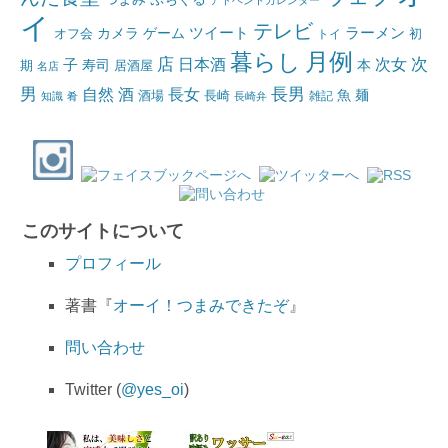
イ
テレビ
ツイート
ラーメン
カメラ
ゲーム
オフ会
トイ
初
月例
暮らし
店
日本酒
次女
次
子
寿司
本
居酒屋
期
名店
男
自然
長女
長男
酒
酒場
魚
麺
長崎
雑記
知識
肴
長崎弁
このサイトについて
プロフィール
著書『
オーイ！つまみできたぞ
』
問い合わせ
Twitter (
@yes_oi
)