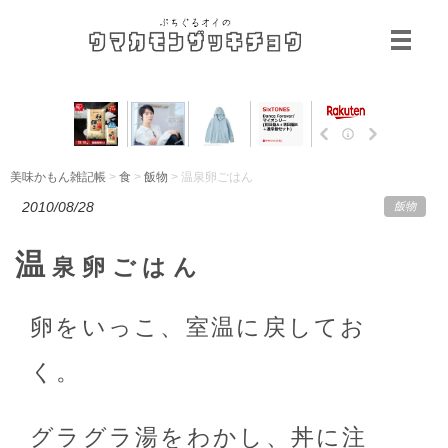
美味かもん雑記帳
>
食
>
飯物
> 温泉卵ごはん
2010/08/28
飯物
温
泉卵ごはん
卵をいっこ、室温に戻してお
く。
グラグラ湯をわかし、丼に注