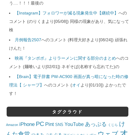
う....！！！最後の
【Instagram】フォロワーが減る現象発生中【継続中】
への
コメント (のりくまより[05/08]) 同様の現象があり、気になって
検
月例報告2507
へのコメント (料理大好きより[08/24]) 頑張れ
けんた！
映画『タンポポ』よりラーメンに関する部分のまとめ
へのコ
メント (麺喰いより[02/01]) ネギそば(名称すら忘れてた)の
【Brain】電子辞書 PW-AC900 画面が真っ暗になった時の修
理法【 シャープ】
へのコメント (
オイ
より[01/10]) よかったで
す！
タグクラウド
PC
け
iPhone
Pint
あっぷる
YouTube
SNS
Amazon
くじら
オ
ウェブ
んた食堂
つまみ
ぷちぐる
アドベントカレンダー