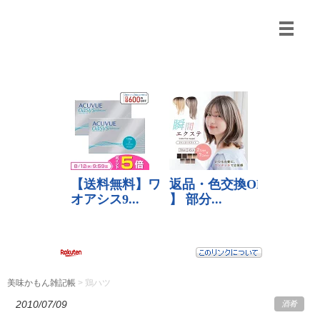
美味かもん雑記帳
>
鶏ハツ
2010/07/09
酒肴