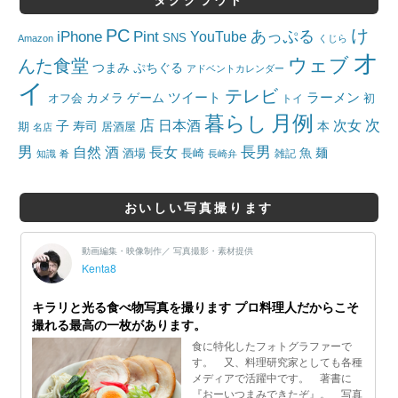
タグクラウド
PC
け
iPhone
Pint
あっぷる
YouTube
SNS
Amazon
くじら
オ
ウェブ
んた食堂
つまみ
ぷちぐる
アドベントカレンダー
イ
テレビ
ツイート
ラーメン
カメラ
ゲーム
オフ会
トイ
初
月例
暮らし
店
日本酒
次女
次
子
寿司
本
居酒屋
期
名店
男
自然
長女
長男
酒
酒場
魚
麺
長崎
雑記
知識
肴
長崎弁
おいしい写真撮ります