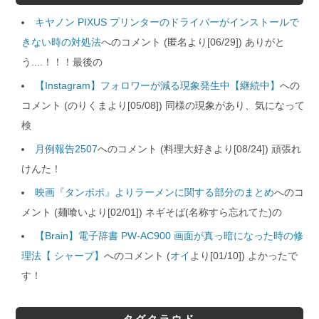
キヤノン PIXUS プリンターのドライバーがインストールで
きない時の対処法
へのコメント (匿名より[06/29]) ありがと
う....！！！最後の
【Instagram】フォロワーが減る現象発生中【継続中】
への
コメント (のりくまより[05/08]) 同様の現象があり、気になって
検
月例報告2507
へのコメント (料理大好きより[08/24]) 頑張れ
けんた！
映画『タンポポ』よりラーメンに関する部分のまとめ
へのコ
メント (麺喰いより[02/01]) ネギそば(名称すら忘れてた)の
【Brain】電子辞書 PW-AC900 画面が真っ暗になった時の修
理法【 シャープ】
へのコメント (
オイ
より[01/10]) よかったで
す！