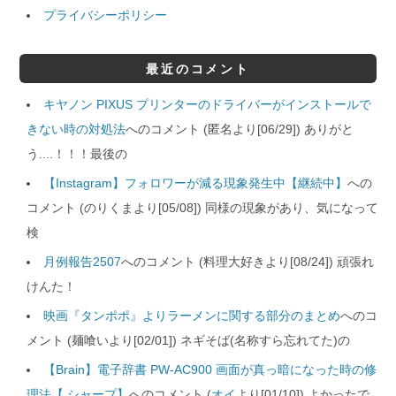
プライバシーポリシー
最近のコメント
キヤノン PIXUS プリンターのドライバーがインストールで
きない時の対処法
へのコメント (匿名より[06/29]) ありがと
う....！！！最後の
【Instagram】フォロワーが減る現象発生中【継続中】
への
コメント (のりくまより[05/08]) 同様の現象があり、気になって
検
月例報告2507
へのコメント (料理大好きより[08/24]) 頑張れ
けんた！
映画『タンポポ』よりラーメンに関する部分のまとめ
へのコ
メント (麺喰いより[02/01]) ネギそば(名称すら忘れてた)の
【Brain】電子辞書 PW-AC900 画面が真っ暗になった時の修
理法【 シャープ】
へのコメント (
オイ
より[01/10]) よかったで