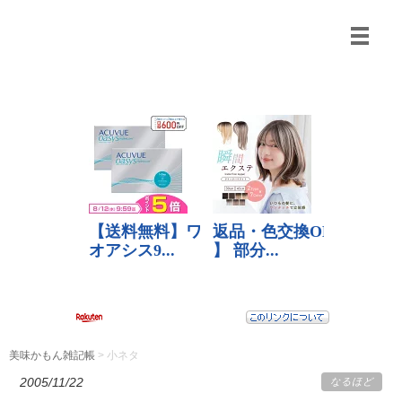
美味かもん雑記帳
>
小ネタ
2005/11/22
なるほど