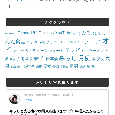
す！
タグクラウド
PC
け
iPhone
Pint
あっぷる
YouTube
SNS
Amazon
くじら
オ
ウェブ
んた食堂
つまみ
ぷちぐる
アドベントカレンダー
イ
テレビ
ツイート
ラーメン
カメラ
ゲーム
オフ会
トイ
初
月例
暮らし
店
日本酒
次女
次
子
寿司
本
居酒屋
期
名店
男
自然
長女
長男
酒
酒場
魚
麺
長崎
雑記
知識
肴
長崎弁
おいしい写真撮ります