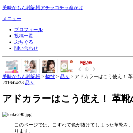
美味かもん雑記帳
アチラコチラ命がけ
メニュー
プロフィール
投稿一覧
ぷちぐる
問い合わせ
美味かもん雑記帳
>
物欲
>
品々
> アドカラーはこう使え！ 
2016/04/28
品々
アドカラーはこう使え！ 革靴
このページでは、こすれて色が抜けてしまった革靴を、
ります。