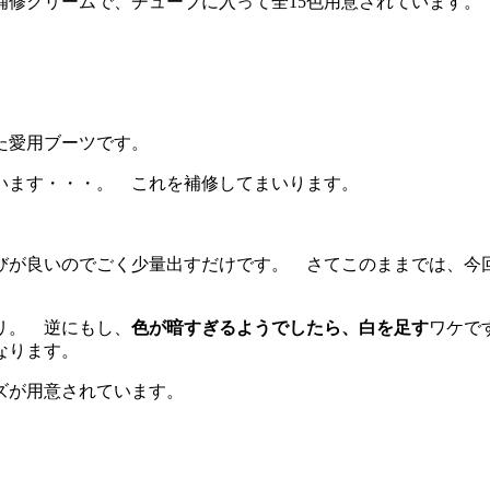
補修クリームで、チューブに入って全15色用意されています。
た愛用ブーツです。
います・・・。 これを補修してまいります。
びが良いのでごく少量出すだけです。 さてこのままでは、今
リ。 逆にもし、
色が暗すぎるようでしたら、白を足す
ワケで
なります。
ズが用意されています。