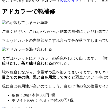
そこで登場するのが
アドカラー
（
公式サイト
）！です。 靴
アドカラーで靴補修
ご覧ください、これがバカやった結果の無残にくたびれ果て
ちょうどカカトの内側部がこすれ合って色が落ちてしまって
まずはパレットにアドカラーの茶色をしぼり出します。 伸
絞りだし、茶と練り合わせる
のでした。
靴を観察しながら、少量ずつ黒を加えてまいります、ネリネ
目当ての色の他、黒と白を用意しておくと万全
だという事に
現に白は有用性が高いのでしょう、白だけ他の色の倍量サイ
各色：20g / 本体300円+税
ホワイトのみ： 40ｇ / 本体500円+税