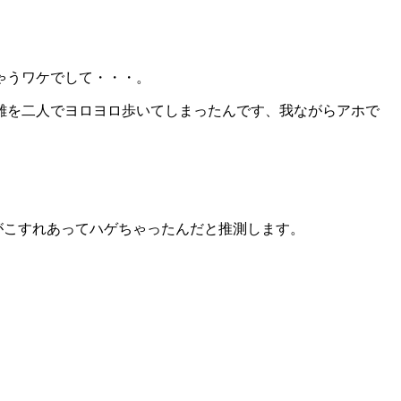
ゃうワケでして・・・。
離を二人でヨロヨロ歩いてしまったんです、我ながらアホで
がこすれあってハゲちゃったんだと推測します。