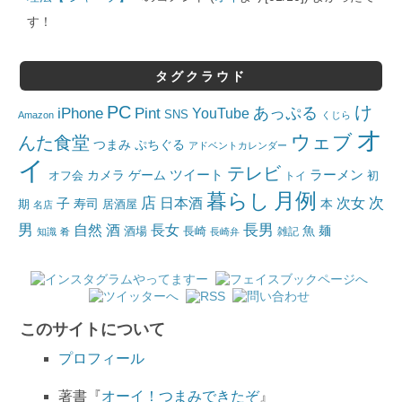
す！
タグクラウド
PC
け
iPhone
Pint
あっぷる
YouTube
SNS
Amazon
くじら
オ
ウェブ
んた食堂
つまみ
ぷちぐる
アドベントカレンダー
イ
テレビ
ツイート
ラーメン
カメラ
ゲーム
オフ会
トイ
初
月例
暮らし
店
日本酒
次女
次
子
寿司
本
居酒屋
期
名店
男
自然
長女
長男
酒
酒場
魚
麺
長崎
雑記
知識
肴
長崎弁
このサイトについて
プロフィール
著書『
オーイ！つまみできたぞ
』