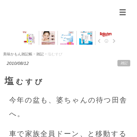
美味かもん雑記帳
>
雑記
> 塩むすび
2010/08/12
雑記
塩
むすび
今年の盆も、婆ちゃんの待つ田舎
へ。
車で家族全員ドーン、と移動する