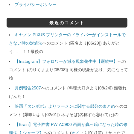
プライバシーポリシー
最近のコメント
キヤノン PIXUS プリンターのドライバーがインストールで
きない時の対処法
へのコメント (匿名より[06/29]) ありがと
う....！！！最後の
【Instagram】フォロワーが減る現象発生中【継続中】
への
コメント (のりくまより[05/08]) 同様の現象があり、気になって
検
月例報告2507
へのコメント (料理大好きより[08/24]) 頑張れ
けんた！
映画『タンポポ』よりラーメンに関する部分のまとめ
へのコ
メント (麺喰いより[02/01]) ネギそば(名称すら忘れてた)の
【Brain】電子辞書 PW-AC900 画面が真っ暗になった時の修
理法【 シャープ】
へのコメント (
オイ
より[01/10]) よかったで