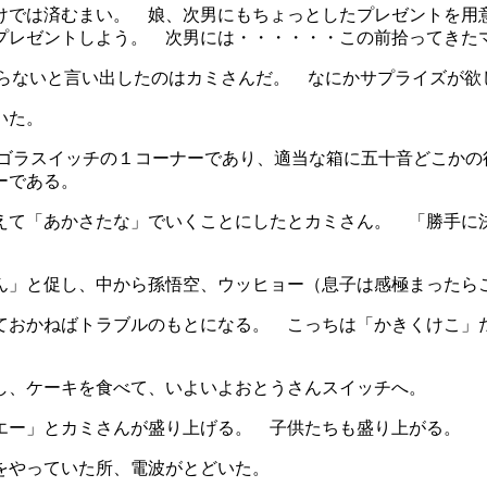
けでは済むまい。 娘、次男にもちょっとしたプレゼントを用
プレゼントしよう。 次男には・・・・・・この前拾ってきた
まらないと言い出したのはカミさんだ。 なにかサプライズが欲
いた。
タゴラスイッチの１コーナーであり、適当な箱に五十音どこかの
ーである。
えて「あかさたな」でいくことにしたとカミさん。 「勝手に
ん」と促し、中から孫悟空、ウッヒョー（息子は感極まったら
ておかねばトラブルのもとになる。 こっちは「かきくけこ」
し、ケーキを食べて、いよいよおとうさんスイッチへ。
エー」とカミさんが盛り上げる。 子供たちも盛り上がる。
をやっていた所、電波がとどいた。