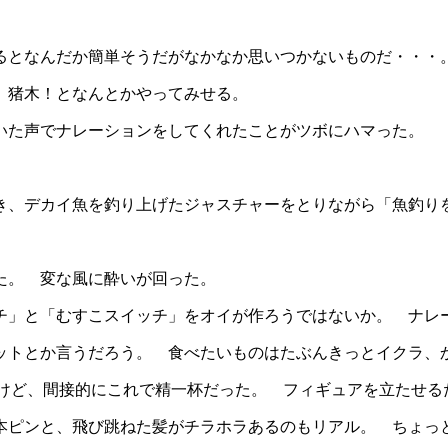
るとなんだか簡単そうだがなかなか思いつかないものだ・・・
、猪木！となんとかやってみせる。
いた声でナレーションをしてくれたことがツボにハマった。
き、デカイ魚を釣り上げたジャスチャーをとりながら「魚釣り
た。 変な風に酔いが回った。
チ」と「むすこスイッチ」をオイが作ろうではないか。 ナレ
ットとか言うだろう。 食べたいものはたぶんきっとイクラ、
だけど、間接的にこれで精一杯だった。 フィギュアを立たせる
本ピンと、飛び跳ねた髪がチラホラあるのもリアル。 ちょっ