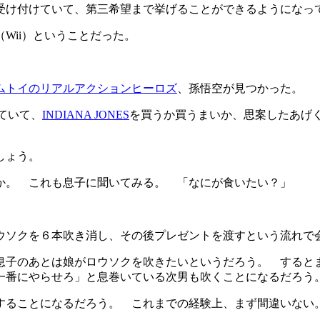
受け付けていて、第三希望まで挙げることができるようになっ
Wii）ということだった。
ムトイのリアルアクションヒーロズ
、孫悟空が見つかった。
ていて、
INDIANA JONES
を買うか買うまいか、思案したあげ
でしょう。
か。 これも息子に聞いてみる。 「なにが食いたい？」
ウソクを６本吹き消し、その後プレゼントを渡すという流れで
息子のあとは娘がロウソクを吹きたいというだろう。 すると
一番にやらせろ」と息巻いている次男も吹くことになるだろう
することになるだろう。 これまでの経験上、まず間違いない