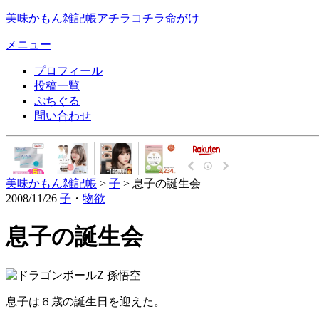
美味かもん雑記帳
アチラコチラ命がけ
メニュー
プロフィール
投稿一覧
ぷちぐる
問い合わせ
美味かもん雑記帳
>
子
> 息子の誕生会
2008/11/26
子
・
物欲
息子の誕生会
息子は６歳の誕生日を迎えた。