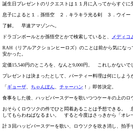
誕生日プレゼントのリクエストは１１月に入ってからすぐに
息子によると１．孫悟空 ２．キラキラ光る剣 ３．ウイー（
了解。 早速アマゾンへ。
ドラゴンボールとか孫悟空とかで検索していると、
メディコ
RAH（リアルアクションヒーロズ）のことは前から気になっ
安かった。
定価15,540円のところを、なんと9,000円。 これしかない
プレゼントは決まったとして、パーティー料理は何にしよう
「
ギョーザ
、
ちゃんぽん
、
チャーハン
！」即答決定。
食事をした後、ハッピバースデーを歌いつつケーキの上のロ
おそらくロウソクの件でひと悶着あることは予想できる。 
してもらわねばなるまい。 すると今度はさっきから「オレ
計３回ハッピバースデーを歌い、ロウソクを吹き消し、拍手