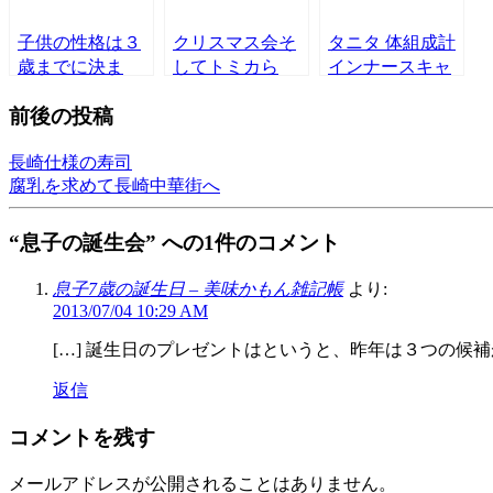
子供の性格は３
クリスマス会そ
タニタ 体組成計
歳までに決ま
してトミカら
インナースキャ
る？
ンデュアル RD-
前後の投稿
901
長崎仕様の寿司
腐乳を求めて長崎中華街へ
“息子の誕生会” への1件のコメント
息子7歳の誕生日 – 美味かもん雑記帳
より:
2013/07/04 10:29 AM
[…] 誕生日のプレゼントはというと、昨年は３つの候補
返信
コメントを残す
メールアドレスが公開されることはありません。