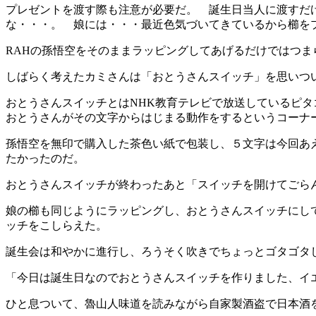
プレゼントを渡す際も注意が必要だ。 誕生日当人に渡すだ
な・・・。 娘には・・・最近色気づいてきているから櫛を
RAHの孫悟空をそのままラッピングしてあげるだけではつ
しばらく考えたカミさんは「おとうさんスイッチ」を思いつ
おとうさんスイッチとはNHK教育テレビで放送しているピ
おとうさんがその文字からはじまる動作をするというコーナ
孫悟空を無印で購入した茶色い紙で包装し、５文字は今回あ
たかったのだ。
おとうさんスイッチが終わったあと「スイッチを開けてごら
娘の櫛も同じようにラッピングし、おとうさんスイッチにし
ッチをこしらえた。
誕生会は和やかに進行し、ろうそく吹きでちょっとゴタゴタ
「今日は誕生日なのでおとうさんスイッチを作りました、イ
ひと息ついて、魯山人味道を読みながら自家製酒盗で日本酒