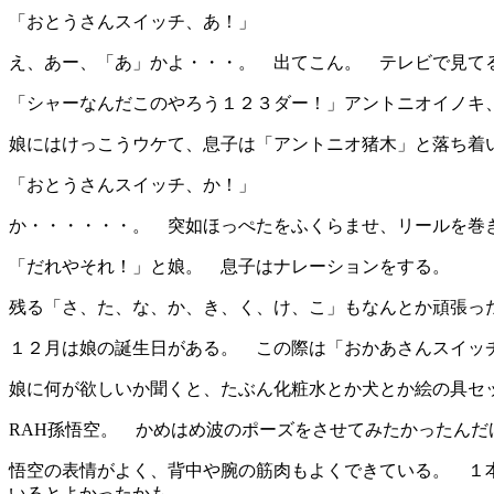
「おとうさんスイッチ、あ！」
え、あー、「あ」かよ・・・。 出てこん。 テレビで見て
「シャーなんだこのやろう１２３ダー！」アントニオイノキ
娘にはけっこうウケて、息子は「アントニオ猪木」と落ち着
「おとうさんスイッチ、か！」
か・・・・・・。 突如ほっぺたをふくらませ、リールを巻
「だれやそれ！」と娘。 息子はナレーションをする。
残る「さ、た、な、か、き、く、け、こ」もなんとか頑張っ
１２月は娘の誕生日がある。 この際は「おかあさんスイッ
娘に何が欲しいか聞くと、たぶん化粧水とか犬とか絵の具セ
RAH孫悟空。 かめはめ波のポーズをさせてみたかったん
悟空の表情がよく、背中や腕の筋肉もよくできている。 １
いるとよかったかも。