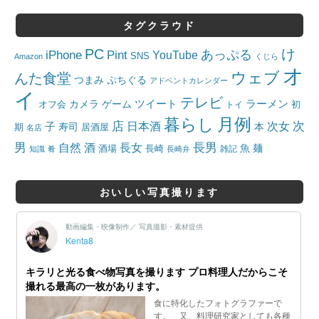
タグクラウド
PC
け
iPhone
Pint
あっぷる
YouTube
SNS
Amazon
くじら
オ
ウェブ
んた食堂
つまみ
ぷちぐる
アドベントカレンダー
イ
テレビ
ツイート
ラーメン
カメラ
ゲーム
オフ会
トイ
初
月例
暮らし
店
日本酒
次女
次
子
寿司
本
居酒屋
期
名店
男
自然
長女
長男
酒
酒場
魚
麺
長崎
雑記
知識
肴
長崎弁
おいしい写真撮ります