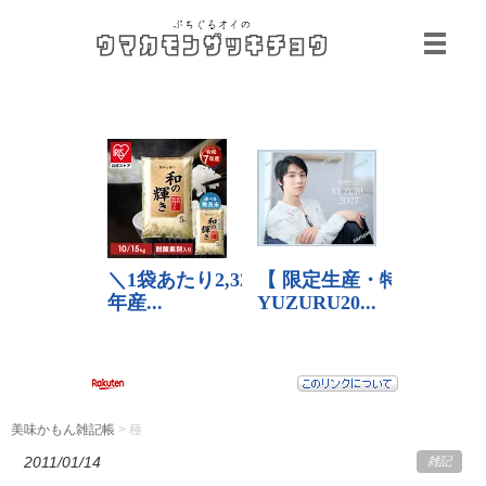
美味かもん雑記帳
>
種
2011/01/14
雑記