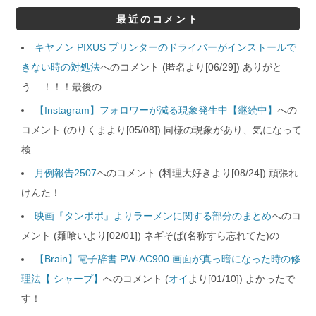
最近のコメント
キヤノン PIXUS プリンターのドライバーがインストールで
きない時の対処法
へのコメント (匿名より[06/29]) ありがと
う....！！！最後の
【Instagram】フォロワーが減る現象発生中【継続中】
への
コメント (のりくまより[05/08]) 同様の現象があり、気になって
検
月例報告2507
へのコメント (料理大好きより[08/24]) 頑張れ
けんた！
映画『タンポポ』よりラーメンに関する部分のまとめ
へのコ
メント (麺喰いより[02/01]) ネギそば(名称すら忘れてた)の
【Brain】電子辞書 PW-AC900 画面が真っ暗になった時の修
理法【 シャープ】
へのコメント (
オイ
より[01/10]) よかったで
す！