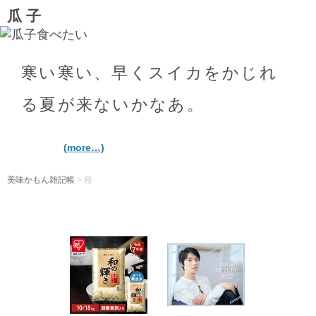
瓜子
寒い寒い、早くスイカをかじれ
る夏が来ないかなあ。
(more…)
美味かもん雑記帳
>
種