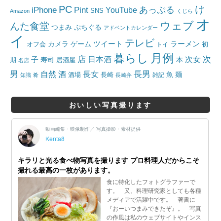
PC
け
iPhone
Pint
あっぷる
YouTube
SNS
Amazon
くじら
オ
ウェブ
んた食堂
つまみ
ぷちぐる
アドベントカレンダー
イ
テレビ
ツイート
ラーメン
カメラ
ゲーム
オフ会
トイ
初
月例
暮らし
店
日本酒
次女
次
子
寿司
本
居酒屋
期
名店
男
自然
長女
長男
酒
酒場
魚
麺
長崎
雑記
知識
肴
長崎弁
おいしい写真撮ります