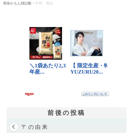
美味かもん雑記帳
>
甲野 善紀
前後の投稿
〒の由来