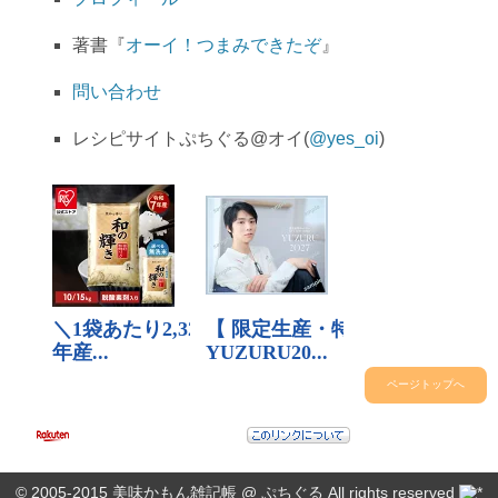
著書『
オーイ！つまみできたぞ
』
問い合わせ
レシピサイトぷちぐる@オイ(
@yes_oi
)
ページトップへ
© 2005-2015
美味かもん雑記帳
@
ぷちぐる
All rights reserved