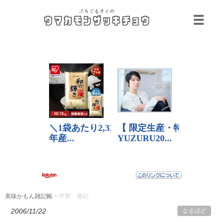
美味かもん雑記帳
>
甲野 善紀
2006/11/22
なるほど