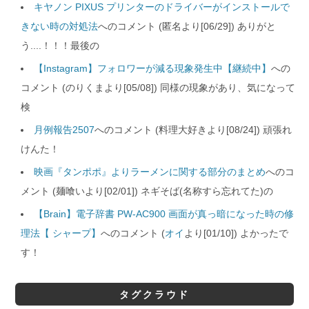
キヤノン PIXUS プリンターのドライバーがインストールで
きない時の対処法
へのコメント (匿名より[06/29]) ありがと
う....！！！最後の
【Instagram】フォロワーが減る現象発生中【継続中】
への
コメント (のりくまより[05/08]) 同様の現象があり、気になって
検
月例報告2507
へのコメント (料理大好きより[08/24]) 頑張れ
けんた！
映画『タンポポ』よりラーメンに関する部分のまとめ
へのコ
メント (麺喰いより[02/01]) ネギそば(名称すら忘れてた)の
【Brain】電子辞書 PW-AC900 画面が真っ暗になった時の修
理法【 シャープ】
へのコメント (
オイ
より[01/10]) よかったで
す！
タグクラウド