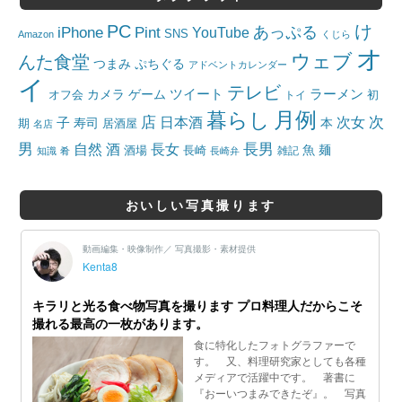
PC
け
iPhone
Pint
あっぷる
YouTube
SNS
Amazon
くじら
オ
ウェブ
んた食堂
つまみ
ぷちぐる
アドベントカレンダー
イ
テレビ
ツイート
ラーメン
カメラ
ゲーム
オフ会
トイ
初
月例
暮らし
店
日本酒
次女
次
子
寿司
本
居酒屋
期
名店
男
自然
長女
長男
酒
酒場
魚
麺
長崎
雑記
知識
肴
長崎弁
おいしい写真撮ります