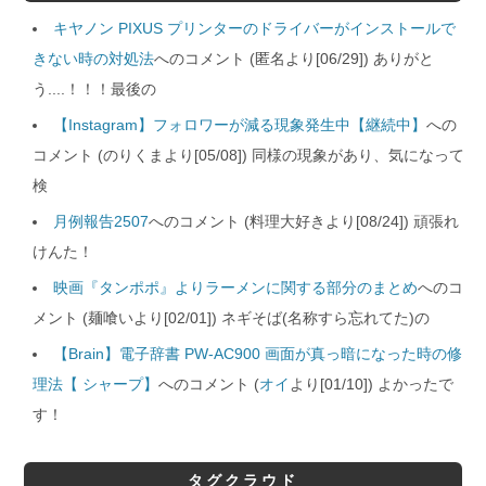
キヤノン PIXUS プリンターのドライバーがインストールで
きない時の対処法
へのコメント (匿名より[06/29]) ありがと
う....！！！最後の
【Instagram】フォロワーが減る現象発生中【継続中】
への
コメント (のりくまより[05/08]) 同様の現象があり、気になって
検
月例報告2507
へのコメント (料理大好きより[08/24]) 頑張れ
けんた！
映画『タンポポ』よりラーメンに関する部分のまとめ
へのコ
メント (麺喰いより[02/01]) ネギそば(名称すら忘れてた)の
【Brain】電子辞書 PW-AC900 画面が真っ暗になった時の修
理法【 シャープ】
へのコメント (
オイ
より[01/10]) よかったで
す！
タグクラウド