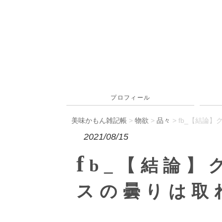
プロフィール
美味かもん雑記帳
>
物欲
>
品々
> fb_【結論
2021/08/15
f
b_【結論】
スの曇りは取