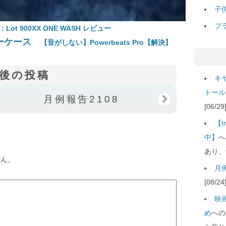
子
プ
Lot 900XX ONE WASH レビュー
【音がしない】Powerbeats Pro【解決】
後の投稿
キ
トール
月例報告2108
[06/
【
中】
へ
あり、
せん。
月例
[08/
映
め
への