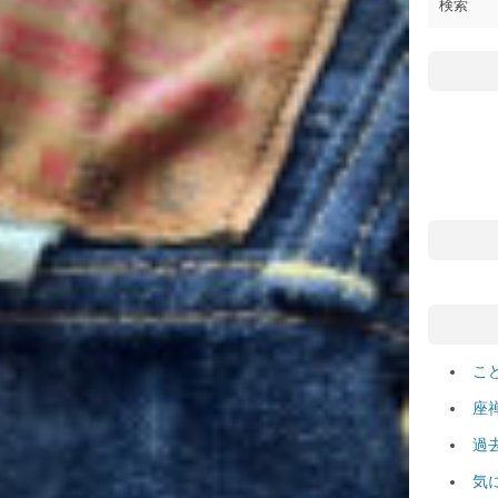
こ
座
過
気