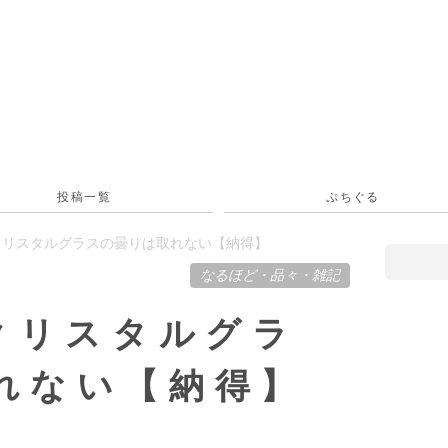
投稿一覧
ぷちぐる
】クリスタルグラスの曇りは取れない【納得】
なるほど
・
品々
・
雑記
クリスタルグラ
れない【納得】