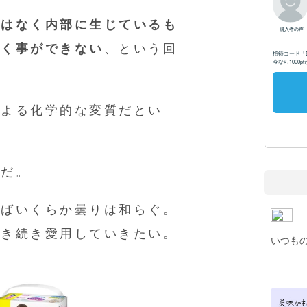
ではなく内部に生じているも
除く事ができない
、という回
による化学的な変質だとい
けだ。
げばいくらか曇りは和らぐ。
き続き愛用していきたい。
いつも