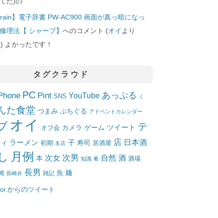
てた)の
rain】電子辞書 PW-AC900 画面が真っ暗になっ
修理法【 シャープ】
へのコメント (
オイ
より
10]) よかったです！
タグクラウド
PC
Phone
Pint
あっぷる
YouTube
SNS
く
んた食堂
つまみ
ぷちぐる
アドベントカレンダー
オイ
ブ
テ
ツイート
カメラ
ゲーム
オフ会
店
日本酒
ラーメン
子
寿司
居酒屋
トイ
初期
名店
月例
し
次女
次男
自然
酒
本
酒場
知識
肴
長男
魚
麺
崎
雑記
長崎弁
_oi からのツイート