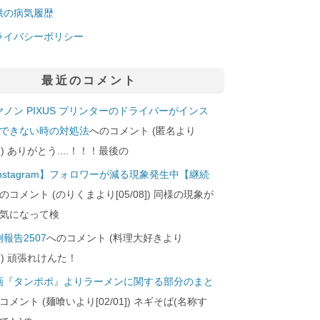
供の病気履歴
ライバシーポリシー
最近のコメント
ヤノン PIXUS プリンターのドライバーがインス
できない時の対処法
へのコメント (匿名より
29]) ありがとう....！！！最後の
Instagram】フォロワーが減る現象発生中【継続
のコメント (のりくまより[05/08]) 同様の現象が
気になって検
報告2507
へのコメント (料理大好きより
24]) 頑張れけんた！
画『タンポポ』よりラーメンに関する部分のまと
コメント (麺喰いより[02/01]) ネギそば(名称す