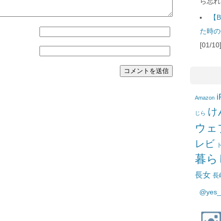
ら忘れ
【B
た時の
[01/
i
Amazon
け
じら
ウェ
レビ
暮ら
長女
長
@yes