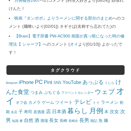
月例報告2507
へのコメント (料理大好きより[08/24]) 頑張れ
けんた！
映画『タンポポ』よりラーメンに関する部分のまとめ
へのコ
メント (麺喰いより[02/01]) ネギそば(名称すら忘れてた)の
【Brain】電子辞書 PW-AC900 画面が真っ暗になった時の修
理法【 シャープ】
へのコメント (
オイ
より[01/10]) よかったで
す！
タグクラウド
PC
け
iPhone
Pint
あっぷる
YouTube
SNS
Amazon
くじら
オ
ウェブ
んた食堂
つまみ
ぷちぐる
アドベントカレンダー
イ
テレビ
ツイート
ラーメン
カメラ
ゲーム
オフ会
トイ
初
月例
暮らし
店
日本酒
次女
次
子
寿司
本
居酒屋
期
名店
男
自然
長女
長男
酒
酒場
魚
麺
長崎
雑記
知識
肴
長崎弁