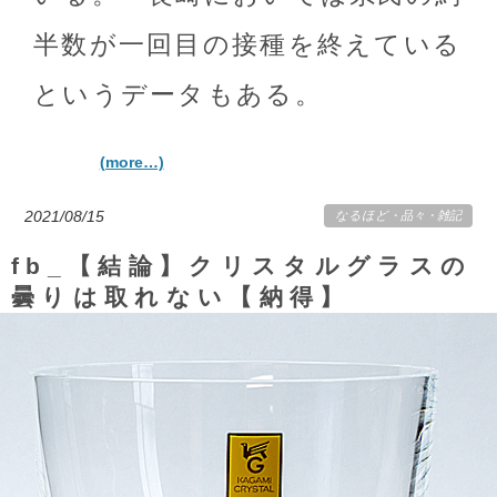
半数が一回目の接種を終えている
というデータもある。
(more…)
2021/08/15
なるほど
・
品々
・
雑記
fb_【結論】クリスタルグラスの
曇りは取れない【納得】