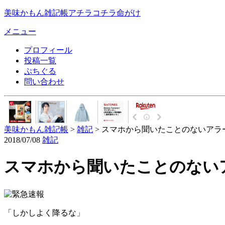
美味かもん雑記帳
アチラコチラ命がけ
メニュー
プロフィール
投稿一覧
ぷちぐる
問い合わせ
美味かもん雑記帳
>
雑記
> スマホから聞いたことのないア
2018/07/08
雑記
スマホから聞いたことのない
「しかしよく降るな」