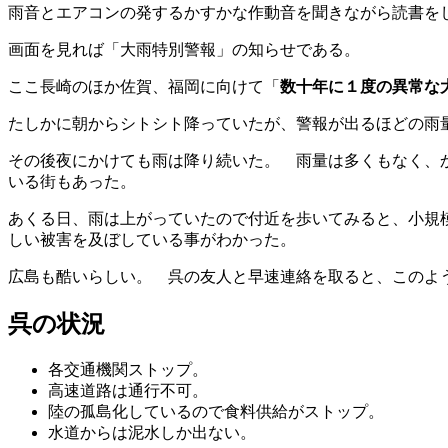
雨音とエアコンの発するかすかな作動音を聞きながら読書を
画面を見れば「大雨特別警報」の知らせである。
ここ長崎のほか佐賀、福岡に向けて「
数十年に１度の異常な
たしかに朝からシトシト降っていたが、警報が出るほどの雨
その後夜にかけても雨は降り続いた。 雨量は多くもなく、
いる街もあった。
あくる日、雨は上がっていたので付近を歩いてみると、小規
しい被害を及ぼしている事がわかった。
広島も酷いらしい。 呉の友人と早速連絡を取ると、このよ
呉の状況
各交通機関ストップ。
高速道路は通行不可。
陸の孤島化しているので食料供給がストップ。
水道からは泥水しか出ない。