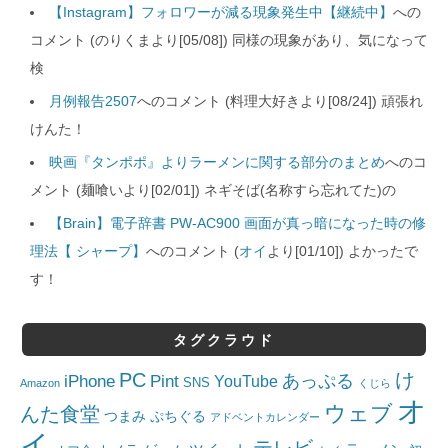
【Instagram】フォロワーが減る現象発生中【継続中】
への
コメント (のりくまより[05/08]) 同様の現象があり、気になって
検
月例報告2507
へのコメント (料理大好きより[08/24]) 頑張れ
けんた！
映画『タンポポ』よりラーメンに関する部分のまとめ
へのコ
メント (麺喰いより[02/01]) ネギそば(名称すら忘れてた)の
【Brain】電子辞書 PW-AC900 画面が真っ暗になった時の修
理法【 シャープ】
へのコメント (
オイ
より[01/10]) よかったで
す！
タグクラウド
PC
け
iPhone
Pint
あっぷる
YouTube
SNS
Amazon
くじら
オ
ウェブ
んた食堂
つまみ
ぷちぐる
アドベントカレンダー
イ