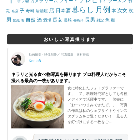
テレビ
ツイート
ラーメン
カメラ
ゲーム
オフ会
トイ
初
月例
暮らし
店
日本酒
次女
次
子
寿司
本
居酒屋
期
名店
男
自然
長女
長男
酒
酒場
魚
麺
長崎
雑記
知識
肴
長崎弁
おいしい写真撮ります