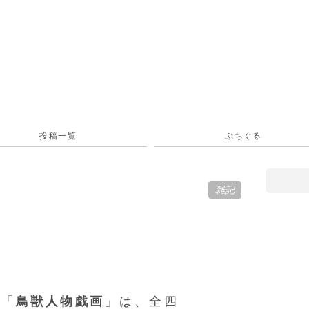
投稿一覧
ぷちぐる
雑記
る「
鳥獣人物戯画
」は、全四