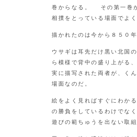
巻からなる。 その第一巻
相撲をとっている場面でよ
描かれたのは今から８５０
ウサギは耳先だけ黒い北国
ら模様で背中の盛り上がる
実に描写された両者が、く
場面なのだ。
絵をよく見ればすぐにわか
の勝負をしているわけでな
遊びの範ちゅうを出ない取