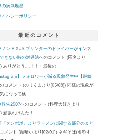
供の病気履歴
ライバシーポリシー
最近のコメント
ヤノン PIXUS プリンターのドライバーがインス
できない時の対処法
へのコメント (匿名より
29]) ありがとう....！！！最後の
Instagram】フォロワーが減る現象発生中【継続
のコメント (のりくまより[05/08]) 同様の現象が
気になって検
報告2507
へのコメント (料理大好きより
24]) 頑張れけんた！
画『タンポポ』よりラーメンに関する部分のまと
コメント (麺喰いより[02/01]) ネギそば(名称す