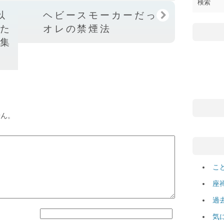
以
ヘビースモーカーだった
きた
オレの禁煙法
本集
せん。
こ
座
過
気