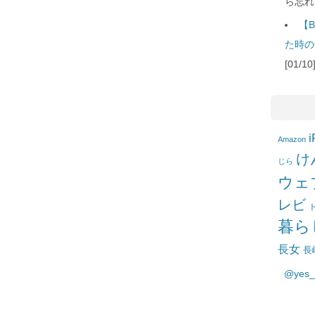
ら忘れ
【B
た時の
[01/
i
Amazon
け
じら
ウェ
レビ
暮ら
長女
長
@yes