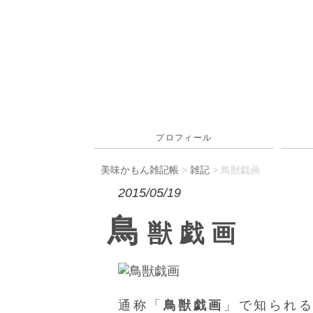
プロフィール
美味かもん雑記帳
>
雑記
> 鳥獣戯画
2015/05/19
鳥
獣戯画
通称「
鳥獣戯画
」で知られ