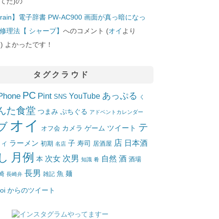
てた)の
rain】電子辞書 PW-AC900 画面が真っ暗になっ
修理法【 シャープ】
へのコメント (
オイ
より
10]) よかったです！
タグクラウド
PC
Phone
Pint
あっぷる
YouTube
SNS
く
んた食堂
つまみ
ぷちぐる
アドベントカレンダー
オイ
ブ
テ
ツイート
カメラ
ゲーム
オフ会
店
日本酒
ラーメン
子
寿司
居酒屋
トイ
初期
名店
月例
し
次女
次男
自然
酒
本
酒場
知識
肴
長男
魚
麺
崎
雑記
長崎弁
_oi からのツイート