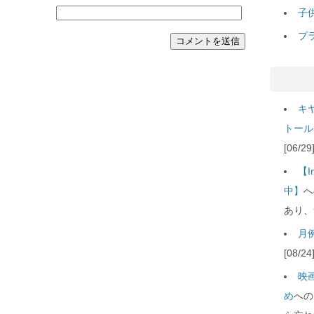
子
プ
キ
トール
[06/
【
中】
へ
あり、
月例
[08/
映
め
への