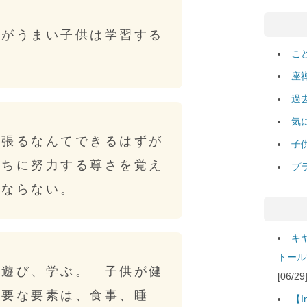
のがうまい子供は学習する
こ
座
過
気
頑張るなんてできるはずが
子
うちに努力する尊さを覚え
プ
にならない。
キ
トール
、遊び、学ぶ。 子供が健
[06/
必要な要素は、食事、睡
【