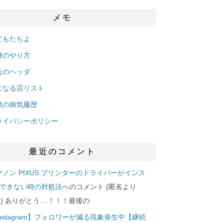
メモ
どもたちよ
禅のやり方
去のヘッダ
になる店リスト
供の病気履歴
ライバシーポリシー
最近のコメント
ヤノン PIXUS プリンターのドライバーがインス
できない時の対処法
へのコメント (匿名より
29]) ありがとう....！！！最後の
Instagram】フォロワーが減る現象発生中【継続