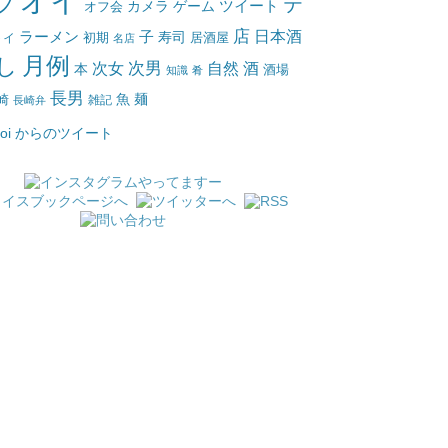
オイ
ブ
テ
ツイート
カメラ
ゲーム
オフ会
店
日本酒
ラーメン
子
寿司
居酒屋
トイ
初期
名店
月例
し
次女
次男
自然
酒
本
酒場
知識
肴
長男
魚
麺
崎
雑記
長崎弁
_oi からのツイート