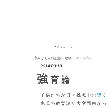
プロフィール
美味かもん雑記帳
>
物欲
>
本
> 強育論
2014/03/18
強
育論
子供たちが日々挑戦中の
賢
也氏の教育論が大変面白か