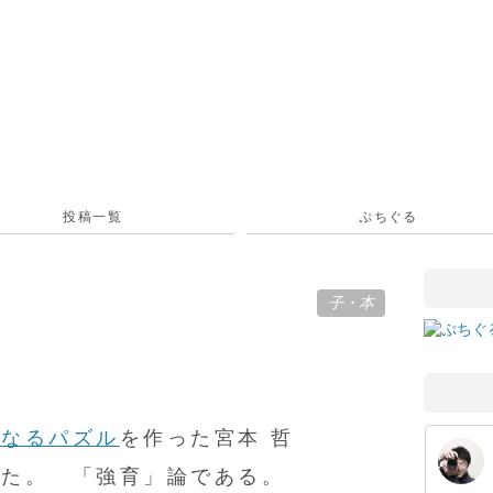
投稿一覧
ぷちぐる
子
・
本
くなるパズル
を作った宮本 哲
った。 「強育」論である。