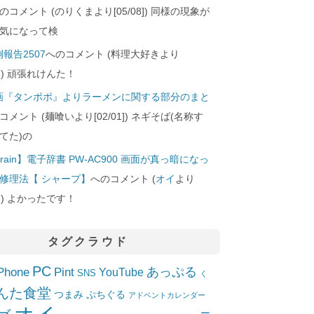
のコメント (のりくまより[05/08]) 同様の現象が
気になって検
報告2507
へのコメント (料理大好きより
24]) 頑張れけんた！
画『タンポポ』よりラーメンに関する部分のまと
コメント (麺喰いより[02/01]) ネギそば(名称す
てた)の
rain】電子辞書 PW-AC900 画面が真っ暗になっ
修理法【 シャープ】
へのコメント (
オイ
より
10]) よかったです！
タグクラウド
PC
Phone
Pint
あっぷる
YouTube
SNS
く
んた食堂
つまみ
ぷちぐる
アドベントカレンダー