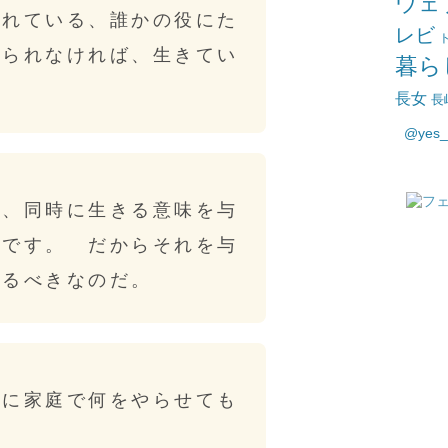
ウェ
されている、誰かの役にた
レビ
得られなければ、生きてい
暮ら
長女
長
@yes
は、同時に生きる意味を与
んです。 だからそれを与
するべきなのだ。
子に家庭で何をやらせても