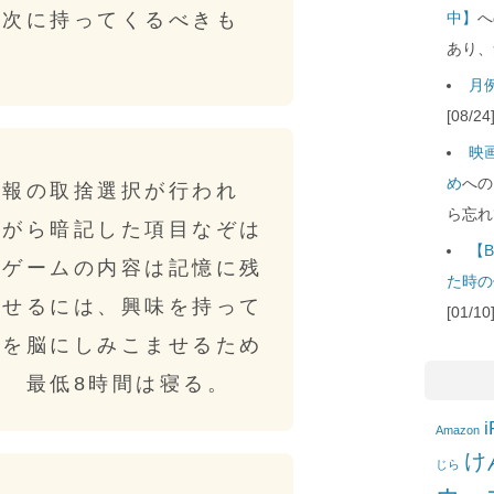
の次に持ってくるべきも
中】
へ
あり、
月例
[08/
映
め
への
情報の取捨選択が行われ
ら忘れ
ながら暗記した項目なぞは
【B
たゲームの内容は記憶に残
た時の
させるには、興味を持って
[01/
容を脳にしみこませるため
 最低8時間は寝る。
i
Amazon
け
じら