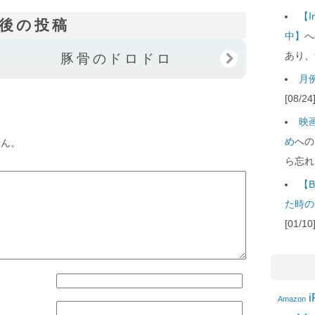
【
後の投稿
中】
へ
あり、
豚骨のドロドロ
月例
[08/
映
め
への
せん。
ら忘れ
【B
た時の
[01/
i
Amazon