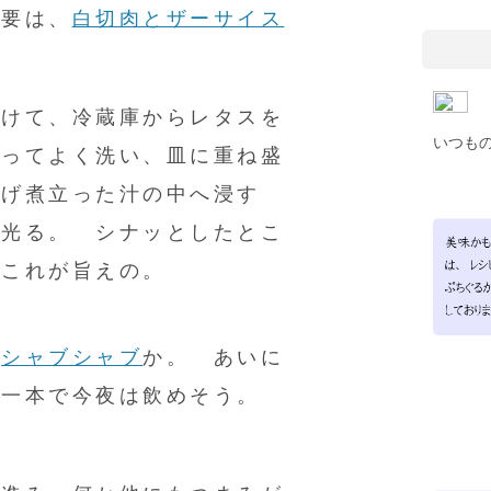
 要は、
白切肉とザーサイス
かけて、冷蔵庫からレタスを
いつも
しってよく洗い、皿に重ね盛
上げ煮立った汁の中へ浸す
く光る。 シナッとしたとこ
、これが旨えの。
や
シャブシャブ
か。 あいに
ス一本で今夜は飲めそう。