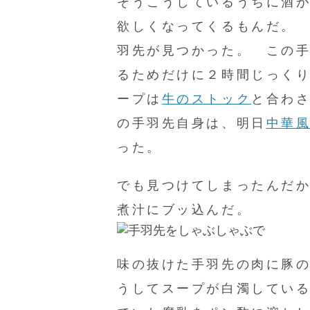
そうこうしているうちに酒
欲しくなってくるもんだ。
羽先が見つかった。 この
るためだけに２時間じっく
ープは
牛のストック
と合わ
の手羽先自身は、明日
中華
った。
でも見つけてしまったんだ
煮汁にブッ込んだ。
味の抜けた手羽先の肉に豚
うしてスープが白濁してい