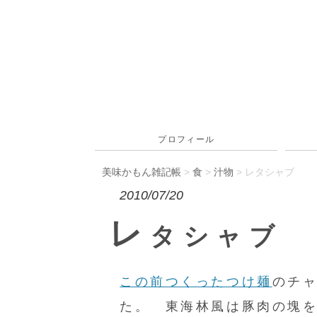
プロフィール
美味かもん雑記帳
>
食
>
汁物
> レタシャブ
2010/07/20
レ
タシャブ
この前つくったつけ麺
のチ
た。 東海林風は豚肉の塊