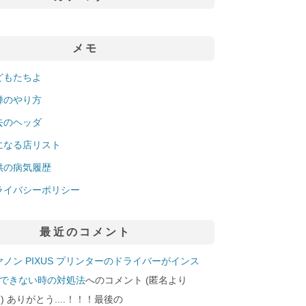
メモ
どもたちよ
禅のやり方
去のヘッダ
になる店リスト
供の病気履歴
ライバシーポリシー
最近のコメント
ヤノン PIXUS プリンターのドライバーがインス
できない時の対処法
へのコメント (匿名より
29]) ありがとう....！！！最後の