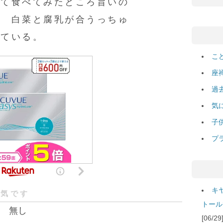
して食べてみたところ旨いの
。 白菜と腐乳が合うっちゅ
っている。
こ
座
過
気
子
プ
キ
人気です
トール
無し
[06/