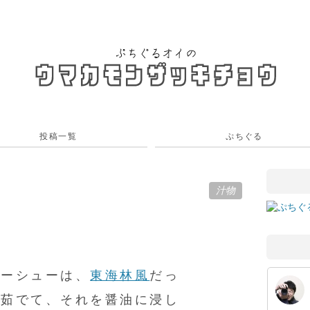
投稿一覧
ぷちぐる
汁物
ャーシューは、
東海林風
だっ
を茹でて、それを醤油に浸し