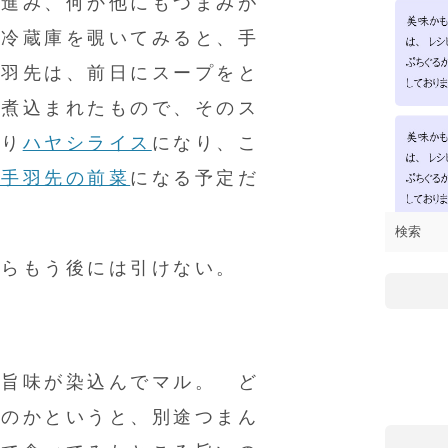
が進み、何か他にもつまみが
 冷蔵庫を覗いてみると、手
手羽先は、前日にスープをと
り煮込まれたもので、そのス
さり
ハヤシライス
になり、こ
風手羽先の前菜
になる予定だ
からもう後には引けない。
の旨味が染込んでマル。 ど
るのかというと、別途つまん