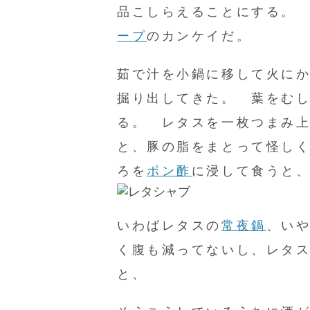
品こしらえることにする。
ープ
のカンケイだ。
茹で汁を小鍋に移して火に
掘り出してきた。 葉をむ
る。 レタスを一枚つまみ
と、豚の脂をまとって怪し
ろを
ポン酢
に浸して食うと
いわばレタスの
常夜鍋
、い
く腹も減ってないし、レタ
と、