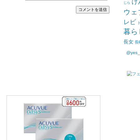
け
じら
ウェ
レビ
暮ら
長女
長
@yes