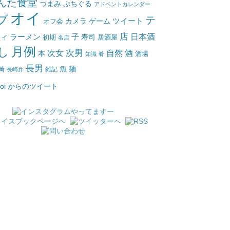
んた食堂
つまみ
ぷちぐる
アドベントカレンダー
オイ
ブ
テ
ツイート
カメラ
ゲーム
オフ会
店
日本酒
ラーメン
子
寿司
居酒屋
トイ
初期
名店
月例
し
次女
次男
自然
酒
本
酒場
知識
肴
長男
魚
麺
崎
雑記
長崎弁
_oi からのツイート