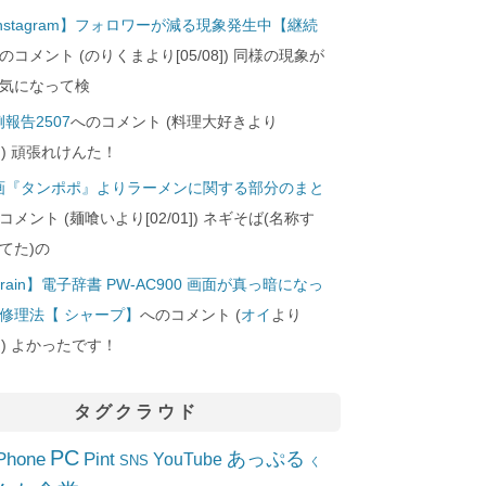
Instagram】フォロワーが減る現象発生中【継続
のコメント (のりくまより[05/08]) 同様の現象が
気になって検
報告2507
へのコメント (料理大好きより
24]) 頑張れけんた！
画『タンポポ』よりラーメンに関する部分のまと
コメント (麺喰いより[02/01]) ネギそば(名称す
てた)の
rain】電子辞書 PW-AC900 画面が真っ暗になっ
修理法【 シャープ】
へのコメント (
オイ
より
10]) よかったです！
タグクラウド
PC
Phone
Pint
あっぷる
YouTube
SNS
く