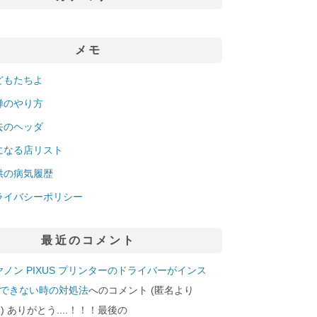
メモ
どもたちよ
禅のやり方
去のヘッダ
になる店リスト
供の病気履歴
ライバシーポリシー
最近のコメント
ヤノン PIXUS プリンターのドライバーがインス
できない時の対処法
へのコメント (匿名より
29]) ありがとう....！！！最後の