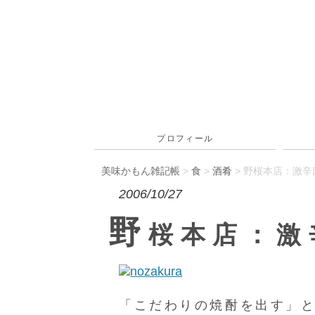
プロフィール
美味かもん雑記帳
>
食
>
酒肴
> 野桜本店：激
2006/10/27
野
桜本店：激
「こだわりの焼酎を出す」