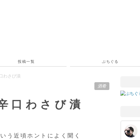
投稿一覧
ぷちぐる
辛口わさび漬
酒肴
辛口わさび漬
という近頃ホントによく聞く