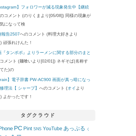
Instagram】フォロワーが減る現象発生中【継続
のコメント (のりくまより[05/08]) 同様の現象が
気になって検
報告2507
へのコメント (料理大好きより
24]) 頑張れけんた！
画『タンポポ』よりラーメンに関する部分のまと
コメント (麺喰いより[02/01]) ネギそば(名称す
てた)の
rain】電子辞書 PW-AC900 画面が真っ暗になっ
修理法【 シャープ】
へのコメント (
オイ
より
10]) よかったです！
タグクラウド
PC
Phone
Pint
あっぷる
YouTube
SNS
く