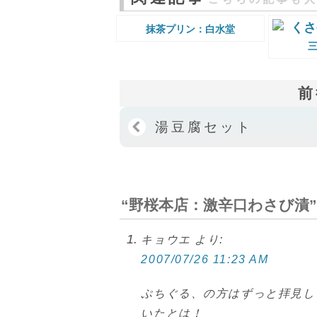
抹茶プリン：白水堂
前
湯豆腐セット
“野桜本店：激辛口わさび漬”
キョウエ
より:
2007/07/26 11:23 AM
ぷちぐる、の方はずっと拝見し
いたとは！