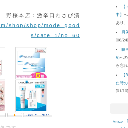
【
中】
へ
野桜本店：激辛口わさび漬
あり、
com/shop/shop/mode_good
月例
s/cate_1/no_60
[08/
映
め
への
ら忘れ
【B
た時の
[01/
i
Amazon
人気です