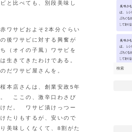
サビと比べても、別段美味し
赤ワサビおよそ2本分ぐらい
この後ワサビに対する興奮が
にち（オイの子風）ワサビを
イは生きてきたわけである。
のだワサビ屋さんを。
桜本店さんは、創業安政5年
ん。 ここの、激辛口わさび
わけだ。 ワサビ漬けっつー
かけたりもするが、安いので
り美味しくなくて、8割がた