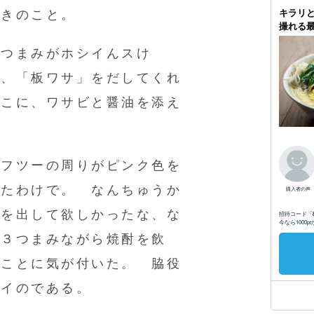
ときのこと。
品つまみがホシイんスけ
と、「板ワサ」をだしてくれ
ぼこに、ワサビと醤油を添え
にフツーの周りがピンク色を
ったわけで。 なんちゅうか
肴を出して欲しかったな、な
、３つまみながら焼酎を飲
いことに気が付いた。 脇役
マイのである。