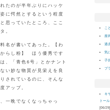
られたのが半年ぶりにハッケ
た姿に愕然とするという程度
だと思っていたところ、ここ
こ
ッタ。
座
過
材料名が書いてあった。【わ
気
、からし粉】 ほう優秀です
子
は、「青色6号」とかナント
プ
はない妙な物質が見栄えを良
たりされているのに、そんな
感度アップ。
キ
で、一晩でなくなっちゃっ
トール
[06/