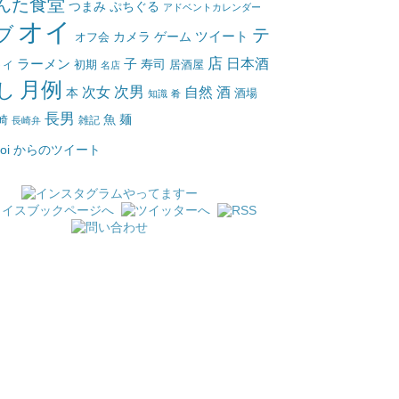
んた食堂
つまみ
ぷちぐる
アドベントカレンダー
オイ
ブ
テ
ツイート
カメラ
ゲーム
オフ会
店
日本酒
ラーメン
子
寿司
居酒屋
トイ
初期
名店
月例
し
次女
次男
自然
酒
本
酒場
知識
肴
長男
魚
麺
崎
雑記
長崎弁
_oi からのツイート