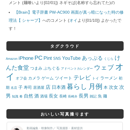
メント (麺喰いより[02/01]) ネギそば(名称すら忘れてた)の
【Brain】電子辞書 PW-AC900 画面が真っ暗になった時の修
理法【 シャープ】
へのコメント (
オイ
より[01/10]) よかったで
す！
タグクラウド
PC
け
iPhone
Pint
あっぷる
YouTube
SNS
Amazon
くじら
オ
ウェブ
んた食堂
つまみ
ぷちぐる
アドベントカレンダー
イ
テレビ
ツイート
ラーメン
カメラ
ゲーム
オフ会
トイ
初
月例
暮らし
店
日本酒
次女
次
子
寿司
本
居酒屋
期
名店
男
自然
長女
長男
酒
酒場
魚
麺
長崎
雑記
知識
肴
長崎弁
おいしい写真撮ります