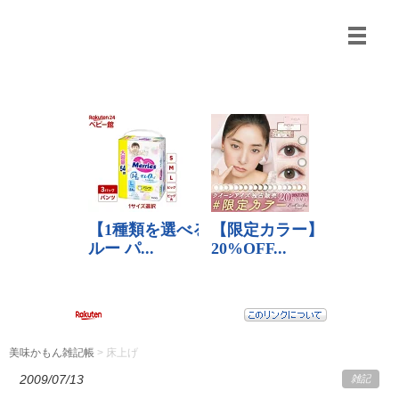
美味かもん雑記帳
>
床上げ
2009/07/13
雑記