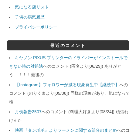
気になる店リスト
子供の病気履歴
プライバシーポリシー
最近のコメント
キヤノン PIXUS プリンターのドライバーがインストールで
きない時の対処法
へのコメント (匿名より[06/29]) ありがと
う....！！！最後の
【Instagram】フォロワーが減る現象発生中【継続中】
への
コメント (のりくまより[05/08]) 同様の現象があり、気になって
検
月例報告2507
へのコメント (料理大好きより[08/24]) 頑張れ
けんた！
映画『タンポポ』よりラーメンに関する部分のまとめ
へのコ