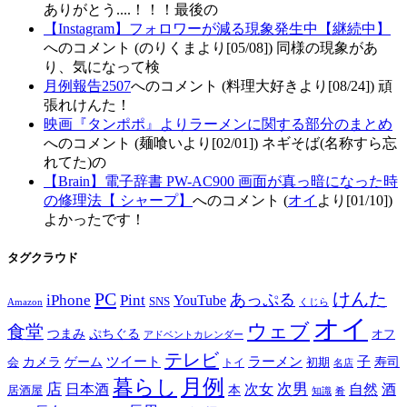
ありがとう....！！！最後の
【Instagram】フォロワーが減る現象発生中【継続中】
へのコメント (のりくまより[05/08]) 同様の現象があ
り、気になって検
月例報告2507
へのコメント (料理大好きより[08/24]) 頑
張れけんた！
映画『タンポポ』よりラーメンに関する部分のまとめ
へのコメント (麺喰いより[02/01]) ネギそば(名称すら忘
れてた)の
【Brain】電子辞書 PW-AC900 画面が真っ暗になった時
の修理法【 シャープ】
へのコメント (
オイ
より[01/10])
よかったです！
タグクラウド
PC
けんた
iPhone
Pint
あっぷる
YouTube
SNS
Amazon
くじら
オイ
ウェブ
食堂
つまみ
ぷちぐる
オフ
アドベントカレンダー
テレビ
ツイート
ラーメン
子
カメラ
ゲーム
寿司
会
トイ
初期
名店
月例
暮らし
店
次男
自然
日本酒
次女
酒
本
居酒屋
知識
肴