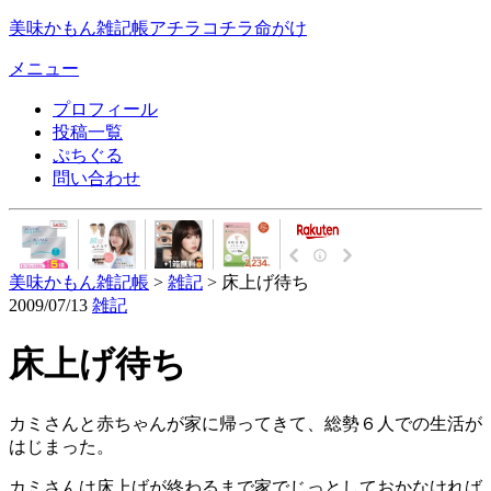
美味かもん雑記帳
アチラコチラ命がけ
メニュー
プロフィール
投稿一覧
ぷちぐる
問い合わせ
美味かもん雑記帳
>
雑記
> 床上げ待ち
2009/07/13
雑記
床上げ待ち
カミさんと赤ちゃんが家に帰ってきて、総勢６人での生活が
はじまった。
カミさんは床上げが終わるまで家でじっとしておかなければ