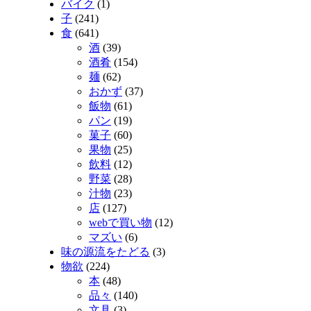
バイク
(1)
子
(241)
食
(641)
酒
(39)
酒肴
(154)
麺
(62)
おかず
(37)
飯物
(61)
パン
(19)
菓子
(60)
果物
(25)
飲料
(12)
野菜
(28)
汁物
(23)
店
(127)
webで買い物
(12)
マズい
(6)
味の源流をたどる
(3)
物欲
(224)
本
(48)
品々
(140)
文具
(3)