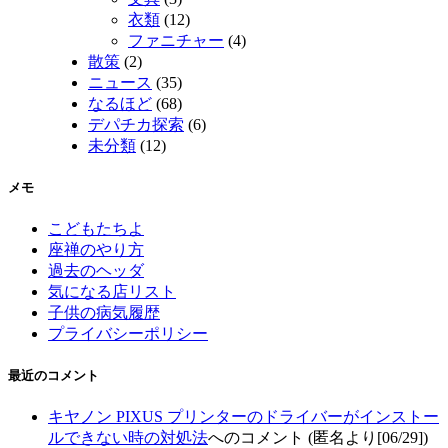
衣類
(12)
ファニチャー
(4)
散策
(2)
ニュース
(35)
なるほど
(68)
デパチカ探索
(6)
未分類
(12)
メモ
こどもたちよ
座禅のやり方
過去のヘッダ
気になる店リスト
子供の病気履歴
プライバシーポリシー
最近のコメント
キヤノン PIXUS プリンターのドライバーがインストー
ルできない時の対処法
へのコメント (匿名より[06/29])