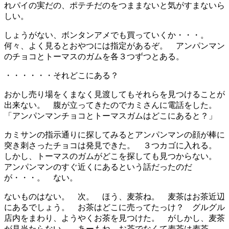
れパイの実だの、ポテチだのをつままないと気がすまないら
しい。
しょうがない、ボンタンアメでも買っていくか・・・。
何々、よく見るとおやつには指定があるぞ。 アンパンマン
のチョコとトーマスのガムを各３つずつとある。
・・・・・・それどこにある？
おかし売り場をくまなく見渡してもそれらを見つけることが
出来ない。 腹が立ってきたのでカミさんに電話をした。
「アンパンマンチョコとトーマスガムはどこにあると？」
カミサンの指示通りに探してみるとアンパンマンの顔が棒に
突き刺さったチョコは発見できた。 ３つカゴに入れる。
しかし、トーマスのガムがどこを探しても見つからない。
アンパンマンのすぐ近くにあるという話だったのだ
が・・・。 ない。
ないものはない。 次。 ほう、麦茶ね。 麦茶はお茶近辺
にあるでしょう。 お茶はどこに売ってたっけ？ グルグル
店内をまわり、ようやくお茶を見つけた。 がしかし、麦茶
が見当たらない。 あーもね、お茶でなくて麦茶は麦茶。