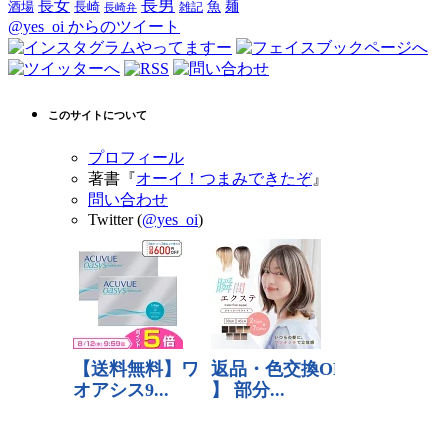
長男
長女
酒場
魚
麺
長崎
雑記
長崎弁
@yes_oi からのツイート
このサイトについて
プロフィール
著書『
オーイ！つまみできたぞ
』
問い合わせ
Twitter (
@yes_oi
)