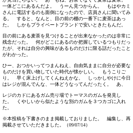
一体どこにあるんだよ。 うーん見つからん。 もはやカミ
さんに電話するのも面倒になったので、店員さんに聞いてみ
る。 すると、なんと、目の前の棚の一番下に麦茶はあっ
た。 しかもプライベートブランドで安いときたもんだ。
目の前にある麦茶を見つけることが出来なかったのは非常に
残念だった。 何がどこにあるのか把握しているつもりだっ
たが、それは自分の興味があるものだけに限る話だったこと
がわかった。
ひー、おつかいってつまんねえ、自由気ままに自分が必要な
ものだけを買い物していた時代が懐かしい。 もうこりご
り。 早く床上げしてくんねえかな。 しっかしやけに今日
はレジが混んでんな、一体どうなってんだったく。 あ、
レジのカドにあるガム売り場でトーマスのガムを発見し
た。 くやしいから似たような別のガムを３つカゴに入れ
た。
※本投稿を下書きのまま掲載しておりました。 編集し、再
掲載させていただきました。（09/07/14）