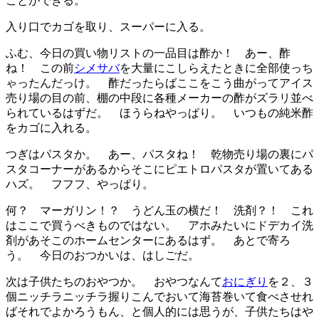
ことができる。
入り口でカゴを取り、スーパーに入る。
ふむ、今日の買い物リストの一品目は酢か！ あー、酢
ね！ この前
シメサバ
を大量にこしらえたときに全部使っち
ゃったんだっけ。 酢だったらばここをこう曲がってアイス
売り場の目の前、棚の中段に各種メーカーの酢がズラリ並べ
られているはずだ。 ほうらねやっぱり。 いつもの純米酢
をカゴに入れる。
つぎはパスタか。 あー、パスタね！ 乾物売り場の裏にパ
スタコーナーがあるからそこにピエトロパスタが置いてある
ハズ。 フフフ、やっぱり。
何？ マーガリン！？ うどん玉の横だ！ 洗剤？！ これ
はここで買うべきものではない。 アホみたいにドデカイ洗
剤があそこのホームセンターにあるはず。 あとで寄ろ
う。 今日のおつかいは、はしごだ。
次は子供たちのおやつか。 おやつなんて
おにぎり
を２、３
個ニッチラニッチラ握りこんでおいて海苔巻いて食べさせれ
ばそれでよかろうもん、と個人的には思うが、子供たちはや