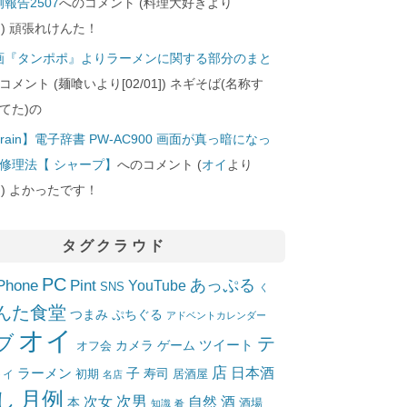
報告2507
へのコメント (料理大好きより
24]) 頑張れけんた！
画『タンポポ』よりラーメンに関する部分のまと
コメント (麺喰いより[02/01]) ネギそば(名称す
てた)の
rain】電子辞書 PW-AC900 画面が真っ暗になっ
修理法【 シャープ】
へのコメント (
オイ
より
10]) よかったです！
タグクラウド
PC
Phone
Pint
あっぷる
YouTube
SNS
く
んた食堂
つまみ
ぷちぐる
アドベントカレンダー
オイ
ブ
テ
ツイート
カメラ
ゲーム
オフ会
店
日本酒
ラーメン
子
寿司
居酒屋
トイ
初期
名店
月例
し
次女
次男
自然
酒
本
酒場
知識
肴