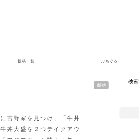
投稿一覧
ぷちぐる
飯物
リ
中に吉野家を見つけ、「牛丼
し牛丼大盛を２つテイクアウ