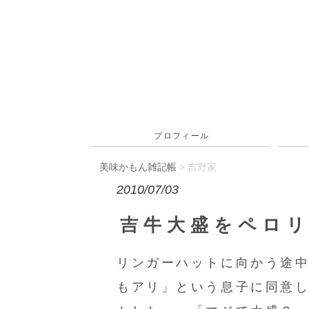
プロフィール
美味かもん雑記帳
>
吉野家
2010/07/03
吉牛大盛をペロ
リンガーハットに向かう途
もアリ」という息子に同意