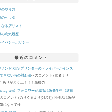
禅のやり方
去のヘッダ
になる店リスト
供の病気履歴
ライバシーポリシー
最近のコメント
ヤノン PIXUS プリンターのドライバーがインス
できない時の対処法
へのコメント (匿名より
29]) ありがとう....！！！最後の
Instagram】フォロワーが減る現象発生中【継続
のコメント (のりくまより[05/08]) 同様の現象が
気になって検