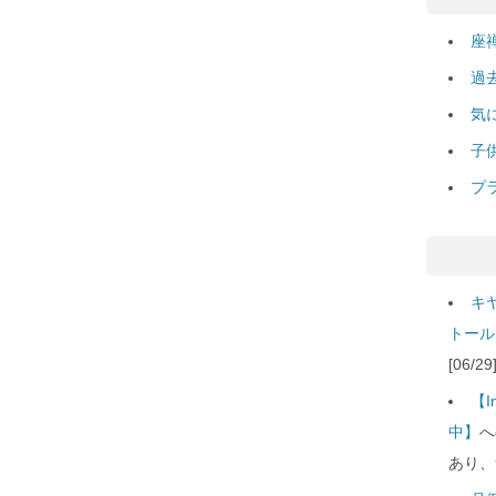
座
過
気
子
プ
キ
トール
[06/
【
中】
へ
あり、