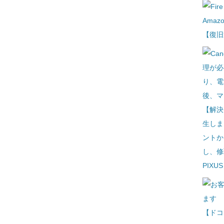
Amaz
【復旧
【解決
生しま
ントか
し、修
PIXU
【ドコ