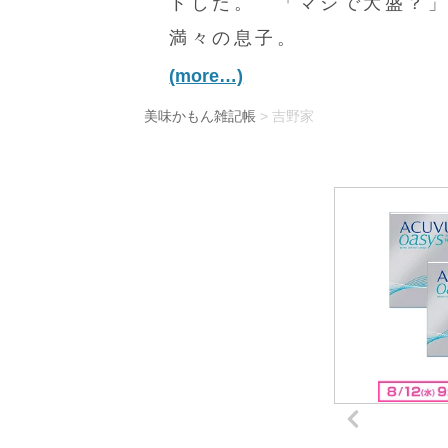
トした。 「マジで大盛？
満々の息子。
(more…)
美味かもん雑記帳
>
吉野家