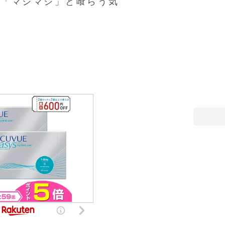
」「マジマジ」と喰らう気