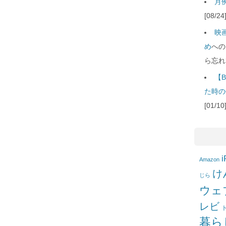
月例
[08/
映
め
への
ら忘れ
【B
た時の
[01/
i
Amazon
け
じら
ウェ
レビ
暮ら