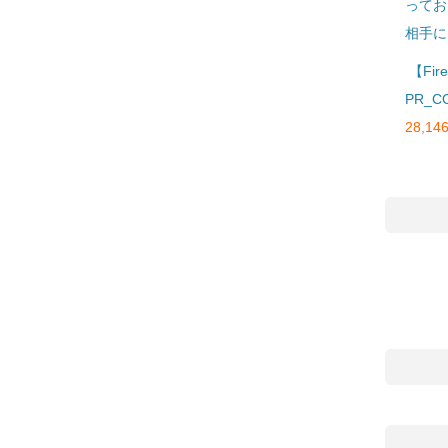
ってお
相手に
【Fi
PR_C
28,146