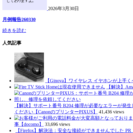
2026年3月30日
月例報告260330
続きを読む
人気記事
【Ginova】ワイヤレス イヤホンが上手く
【解決】Amaz
【解決】サポート番号 B204 修理が必要なエラーが
ください【CanonのプリンターPIXUS】
41,436 views
事【docomo】
33,696 views
【Firefox】解決法：安全な接続ができませんでした PR_CONN