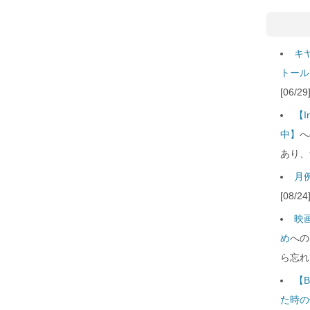
キ
トール
[06/
【
中】
へ
あり、
月例
[08/
映
め
への
ら忘れ
【B
た時の