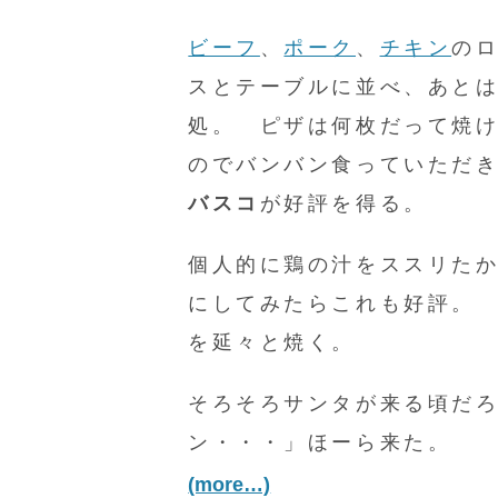
ビーフ
、
ポーク
、
チキン
の
スとテーブルに並べ、あと
処。 ピザは何枚だって焼
のでバンバン食っていただ
バスコ
が好評を得る。
個人的に鶏の汁をススリた
にしてみたらこれも好評。
を延々と焼く。
そろそろサンタが来る頃だ
ン・・・」ほーら来た。
(more…)