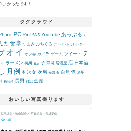
10]) よかったです！
タグクラウド
PC
Phone
Pint
あっぷる
YouTube
SNS
く
んた食堂
つまみ
ぷちぐる
アドベントカレンダー
オイ
ブ
テ
ツイート
カメラ
ゲーム
オフ会
店
日本酒
ラーメン
子
寿司
居酒屋
トイ
初期
名店
月例
し
次女
次男
自然
酒
本
酒場
知識
肴
長男
魚
麺
崎
雑記
長崎弁
おいしい写真撮ります