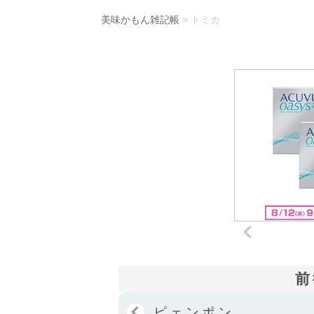
美味かもん雑記帳
>
トミカ
前
ピェンポン