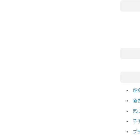
座
過
気
子
プ