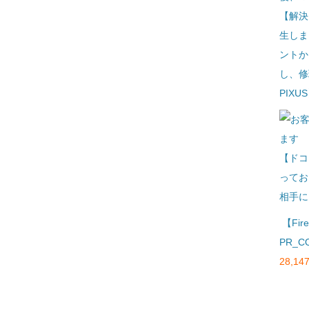
【解決
生しま
ントか
し、修
PIXU
【ドコ
ってお
相手に
【Fi
PR_C
28,147