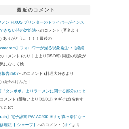
最近のコメント
ヤノン PIXUS プリンターのドライバーがインス
できない時の対処法
へのコメント (匿名より
29]) ありがとう....！！！最後の
Instagram】フォロワーが減る現象発生中【継続
のコメント (のりくまより[05/08]) 同様の現象が
気になって検
報告2507
へのコメント (料理大好きより
24]) 頑張れけんた！
画『タンポポ』よりラーメンに関する部分のまと
コメント (麺喰いより[02/01]) ネギそば(名称す
てた)の
rain】電子辞書 PW-AC900 画面が真っ暗になっ
修理法【 シャープ】
へのコメント (
オイ
より