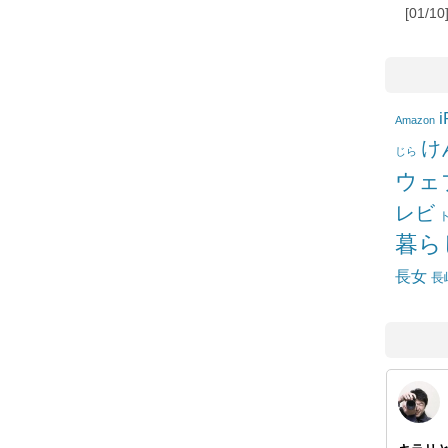
[01/
i
Amazon
け
じら
ウェ
レビ
暮ら
長女
長