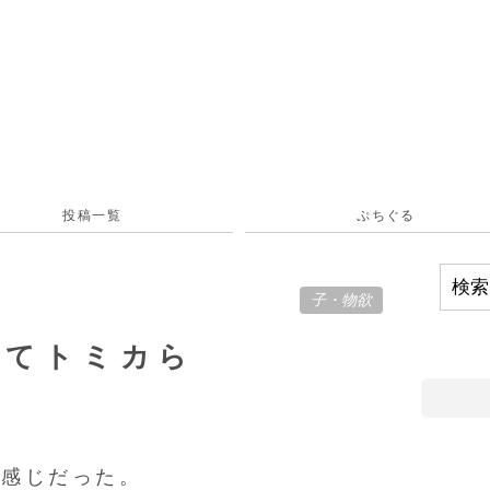
投稿一覧
ぷちぐる
子
・
物欲
してトミカら
な感じだった。