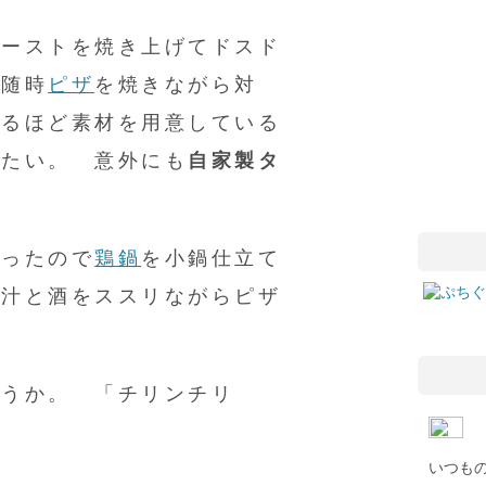
ローストを焼き上げてドスド
は随時
ピザ
を焼きながら対
けるほど素材を用意している
きたい。 意外にも
自家製タ
かったので
鶏鍋
を小鍋仕立て
 汁と酒をススリながらピザ
ろうか。 「チリンチリ
いつも