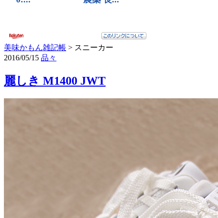
美味かもん雑記帳
>
スニーカー
2016/05/15
品々
麗しき M1400 JWT