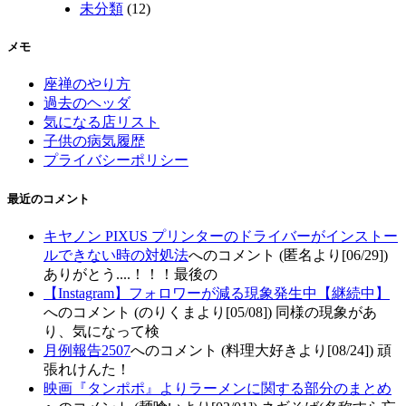
未分類
(12)
メモ
座禅のやり方
過去のヘッダ
気になる店リスト
子供の病気履歴
プライバシーポリシー
最近のコメント
キヤノン PIXUS プリンターのドライバーがインストー
ルできない時の対処法
へのコメント (匿名より[06/29])
ありがとう....！！！最後の
【Instagram】フォロワーが減る現象発生中【継続中】
へのコメント (のりくまより[05/08]) 同様の現象があ
り、気になって検
月例報告2507
へのコメント (料理大好きより[08/24]) 頑
張れけんた！
映画『タンポポ』よりラーメンに関する部分のまとめ