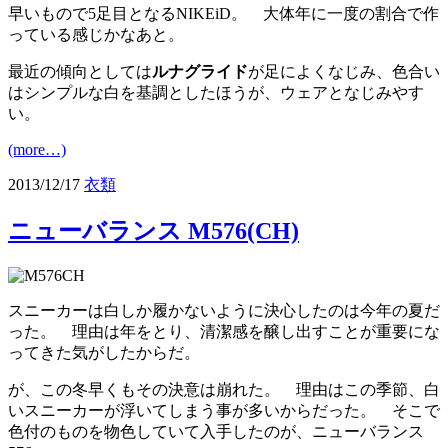
早いもので5足目となるNIKEiD。 大体年に一度の割合で作
っている感じかなあと。
最近の傾向としては
ルナグライド
が足によくなじみ、色合い
はシンプルな白を基調としたほうが、ウェアとなじみやす
い。
(more…)
2013/12/17
衣類
ニューバランス M576(CH)
スニーカーは白しか履かないように決心したのは今年の夏だ
った。 理由は年をとり、清潔感を醸し出すことが重要にな
ってきた気がしたからだ。
が、この冬早くもその決意は崩れた。 理由はこの季節、白
いスニーカーが浮いてしまう事が多いからだった。 そこで
色付のものを物色していて入手したのが、ニューバランス