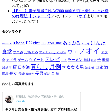
へのコメント (麺喰いより[02/01]) ネギそば(名称すら忘
れてた)の
【Brain】電子辞書 PW-AC900 画面が真っ暗になった時
の修理法【 シャープ】
へのコメント (
オイ
より[01/10])
よかったです！
タグクラウド
PC
けんた
iPhone
Pint
あっぷる
YouTube
SNS
Amazon
くじら
オイ
ウェブ
食堂
つまみ
ぷちぐる
オフ
アドベントカレンダー
テレビ
ツイート
ラーメン
子
カメラ
ゲーム
寿司
会
トイ
初期
名店
月例
暮らし
店
次男
自然
日本酒
次女
酒
本
居酒屋
知識
肴
長男
長女
酒場
魚
麺
長崎
雑記
長崎弁
おいしい写真撮ります