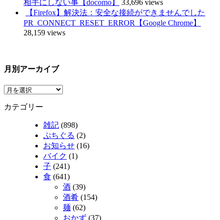
相手にしない事【docomo】
33,696 views
【Firefox】解決法：安全な接続ができませんでした
PR_CONNECT_RESET_ERROR【Google Chrome】
28,159 views
月別アーカイブ
カテゴリー
雑記
(898)
ぷちぐる
(2)
お知らせ
(16)
バイク
(1)
子
(241)
食
(641)
酒
(39)
酒肴
(154)
麺
(62)
おかず
(37)