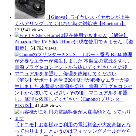
【Ginova】ワイヤレス イヤホンが上手
くペアリングしてくれない時の対処法【Bluetooth】
129,941 views
【解決】
Amazon Fire TV Stick | Homeは現在使用できません 【復
旧策】
54,792 views
【解決】サポート番号 B204 修理が必要なエラーが発
生しました 本製品の電源を切り、電源プラグをコンセ
ントから抜いてください その後、マニュアルを参照
し、修理を依頼してください【Canonのプリンター
PIXUS】
41,448 views
【ドコモ】お客様がご利用の電話料金が大変高額とな
っております、というのはフィッシングメールだから