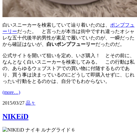
白いスニーカーを検索していて辿り着いたのは、
ポンプフュ
ーリー
だった。 と言ったが本当は街中ですれ違ったオシャ
レな五十代後半的男性が素足で履いていたのが、一瞬だった
から確証はないが、
白いポンプフューリー
だったのだ。
公式サイトを開いて狙いを定め、いざ購入！ とその前に、
なんとなく白いスニーカーを検索してみる。 この行動は私
の、あらゆるウェブストアでの買い物に付随するものであ
り、買う事は決まっているのにどうして即購入せずに、じれ
ったい行動をとるのかは、自分でもわからない。
(more…)
2015/03/27
品々
NIKEiD