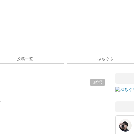
投稿一覧
ぷちぐる
雑記
8