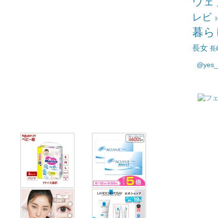
ウェ
レビ
暮ら
長女
長
@yes