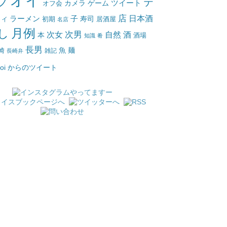
オイ
ブ
テ
ツイート
カメラ
ゲーム
オフ会
店
日本酒
ラーメン
子
寿司
居酒屋
トイ
初期
名店
月例
し
次女
次男
自然
酒
本
酒場
知識
肴
長男
魚
麺
崎
雑記
長崎弁
_oi からのツイート