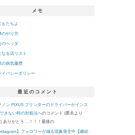
メモ
どもたちよ
禅のやり方
去のヘッダ
になる店リスト
供の病気履歴
ライバシーポリシー
最近のコメント
ヤノン PIXUS プリンターのドライバーがインス
できない時の対処法
へのコメント (匿名より
29]) ありがとう....！！！最後の
Instagram】フォロワーが減る現象発生中【継続