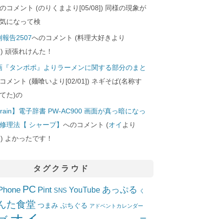
のコメント (のりくまより[05/08]) 同様の現象が
気になって検
報告2507
へのコメント (料理大好きより
24]) 頑張れけんた！
画『タンポポ』よりラーメンに関する部分のまと
コメント (麺喰いより[02/01]) ネギそば(名称す
てた)の
rain】電子辞書 PW-AC900 画面が真っ暗になっ
修理法【 シャープ】
へのコメント (
オイ
より
10]) よかったです！
タグクラウド
PC
Phone
Pint
あっぷる
YouTube
SNS
く
んた食堂
つまみ
ぷちぐる
アドベントカレンダー