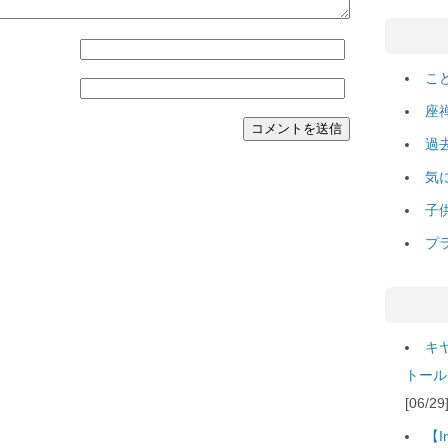
こ
座
過
気
子
プ
キ
トール
[06/
【