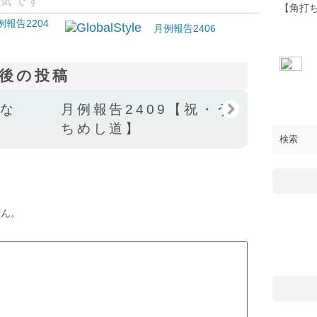
人気です
【角打
例報告2204
月例報告2406
後の投稿
とな
月例報告2409【祝・う
ちめし道】
せん。