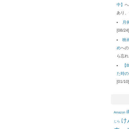
中】
へ
あり、
月例
[08/
映
め
への
ら忘れ
【B
た時の
[01/
i
Amazon
け
じら