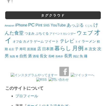
す！
タグクラウド
PC
け
iPhone
Pint
あっぷる
YouTube
SNS
Amazon
くじら
オ
ウェブ
んた食堂
つまみ
ぷちぐる
アドベントカレンダー
イ
テレビ
ツイート
ラーメン
カメラ
ゲーム
オフ会
トイ
初
月例
暮らし
店
日本酒
次女
次
子
寿司
本
居酒屋
期
名店
男
自然
長女
長男
酒
酒場
魚
麺
長崎
雑記
知識
肴
長崎弁
このサイトについて
プロフィール
著書『
オーイ！つまみできたぞ
』