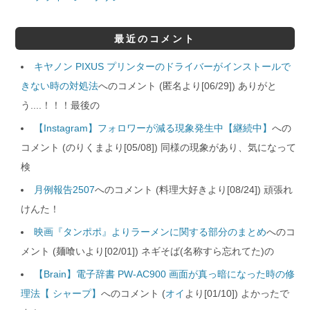
最近のコメント
キヤノン PIXUS プリンターのドライバーがインストールで
きない時の対処法
へのコメント (匿名より[06/29]) ありがと
う....！！！最後の
【Instagram】フォロワーが減る現象発生中【継続中】
への
コメント (のりくまより[05/08]) 同様の現象があり、気になって
検
月例報告2507
へのコメント (料理大好きより[08/24]) 頑張れ
けんた！
映画『タンポポ』よりラーメンに関する部分のまとめ
へのコ
メント (麺喰いより[02/01]) ネギそば(名称すら忘れてた)の
【Brain】電子辞書 PW-AC900 画面が真っ暗になった時の修
理法【 シャープ】
へのコメント (
オイ
より[01/10]) よかったで