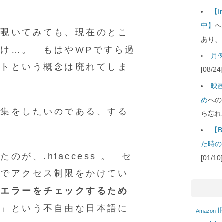
。
【
中】
へ
を覗いてみても、現在のとこ
あり、
け…。 もはやWPですら過
月例
イトという概念は廃れてしま
[08/
。
映
め
への
編集をしたいのである、する
ら忘れ
【B
た時の
が、.htaccess 。 セ
[01/
ルでアクセス制限をかけてい
「
エラーをチェックするため
め
」という不自由な日本語に
i
Amazon