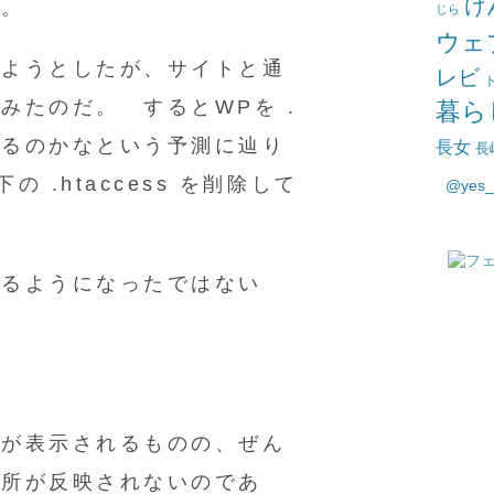
け
だ。
じら
ウェ
しようとしたが、サイトと通
レビ
みたのだ。 するとWPを .
暮ら
ているのかなという予測に辿り
長女
長
下の .htaccess を削除して
@yes
きるようになったではない
旨が表示されるものの、ぜん
箇所が反映されないのであ