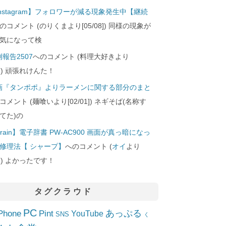
Instagram】フォロワーが減る現象発生中【継続
のコメント (のりくまより[05/08]) 同様の現象が
気になって検
報告2507
へのコメント (料理大好きより
24]) 頑張れけんた！
画『タンポポ』よりラーメンに関する部分のまと
コメント (麺喰いより[02/01]) ネギそば(名称す
てた)の
rain】電子辞書 PW-AC900 画面が真っ暗になっ
修理法【 シャープ】
へのコメント (
オイ
より
10]) よかったです！
タグクラウド
PC
Phone
Pint
あっぷる
YouTube
SNS
く