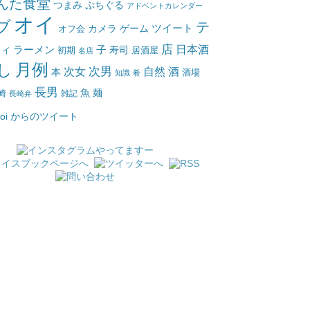
んた食堂
つまみ
ぷちぐる
アドベントカレンダー
オイ
ブ
テ
ツイート
カメラ
ゲーム
オフ会
店
日本酒
ラーメン
子
寿司
居酒屋
トイ
初期
名店
月例
し
次女
次男
自然
酒
本
酒場
知識
肴
長男
魚
麺
崎
雑記
長崎弁
_oi からのツイート