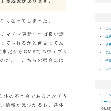
ドする必要があります。
れなくなってしまった。
こ
てチマチマ更新すれば良い話
座
やってられるかと何言ってん
過
な事だからCMSでのウェブサ
気
なのだ。 こちらの都合には
子
プ
キ
自体の不具合であるとかそう
トール
ない情報が見つかるも、具体
[06/