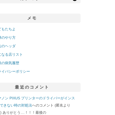
メモ
どもたちよ
禅のやり方
去のヘッダ
になる店リスト
供の病気履歴
ライバシーポリシー
最近のコメント
ヤノン PIXUS プリンターのドライバーがインス
できない時の対処法
へのコメント (匿名より
29]) ありがとう....！！！最後の