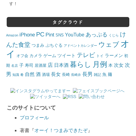
す！
タグクラウド
PC
け
iPhone
Pint
あっぷる
YouTube
SNS
Amazon
くじら
オ
ウェブ
んた食堂
つまみ
ぷちぐる
アドベントカレンダー
イ
テレビ
ツイート
ラーメン
カメラ
ゲーム
オフ会
トイ
初
月例
暮らし
店
日本酒
次女
次
子
寿司
本
居酒屋
期
名店
男
自然
長女
長男
酒
酒場
魚
麺
長崎
雑記
知識
肴
長崎弁
このサイトについて
プロフィール
著書『
オーイ！つまみできたぞ
』