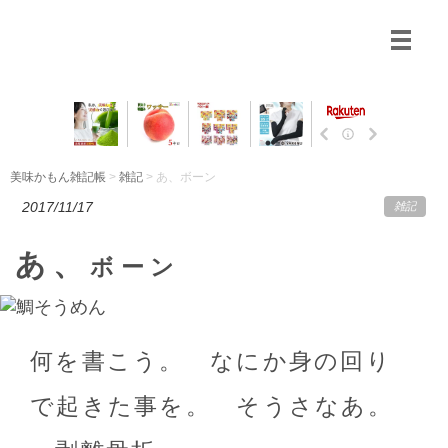
美味かもん雑記帳
>
雑記
> あ、ボーン
2017/11/17
雑記
あ、
ボーン
何を書こう。 なにか身の回り
で起きた事を。 そうさなあ。