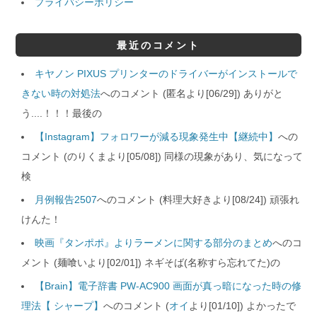
プライバシーポリシー
最近のコメント
キヤノン PIXUS プリンターのドライバーがインストールで
きない時の対処法
へのコメント (匿名より[06/29]) ありがと
う....！！！最後の
【Instagram】フォロワーが減る現象発生中【継続中】
への
コメント (のりくまより[05/08]) 同様の現象があり、気になって
検
月例報告2507
へのコメント (料理大好きより[08/24]) 頑張れ
けんた！
映画『タンポポ』よりラーメンに関する部分のまとめ
へのコ
メント (麺喰いより[02/01]) ネギそば(名称すら忘れてた)の
【Brain】電子辞書 PW-AC900 画面が真っ暗になった時の修
理法【 シャープ】
へのコメント (
オイ
より[01/10]) よかったで